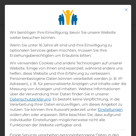
Mit di
Datenschutz-Präfer
Wir benötigen Ihre Einwilligung, bevor Sie unsere Website
weiter besuchen können.
Berufsausbildung: Die Basis für
Wenn Sie unter 16 Jahre alt sind und Ihre Einwilligung zu
optionalen Services geben möchten, müssen Sie Ihre
deine Karriere
Erziehungsberechtigten um Erlaubnis bitten.
Wir verwenden Cookies und andere Technologien auf unserer
Website. Einige von ihnen sind essenziell, während andere uns
calendar_month
folder
13. Oktober 2025
Allgemein
helfen, diese Website und Ihre Erfahrung zu verbessern.
person
Lehrlingsportal.at
Personenbezogene Daten können verarbeitet werden (z. B. IP-
Adressen), z. B. für personalisierte Anzeigen und Inhalte oder die
Messung von Anzeigen und Inhalten.
Weitere Informationen
über die Verwendung Ihrer Daten finden Sie in unserer
Datenschutzerklärung
.
Es besteht keine Verpflichtung, in die
Verarbeitung Ihrer Daten einzuwilligen, um dieses Angebot zu
nutzen.
Sie können Ihre Auswahl jederzeit unter
Einstellungen
widerrufen oder anpassen.
Bitte beachten Sie, dass aufgrund
individueller Einstellungen möglicherweise nicht alle
Funktionen der Website verfügbar sind.
Einige Services verarbeiten personenbezogene Daten in den