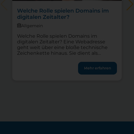
Welche Rolle spielen Domains im
digitalen Zeitalter?
Allgemein
Welche Rolle spielen Domains im
digitalen Zeitalter? Eine Webadresse
geht weit über eine bloße technische
Zeichenkette hinaus. Sie dient als
Erkennungszeichen, Vertrauensanker
und erster Kontaktpunkt zu digitalen
Mehr erfahren
Angeboten. Die eigene Domain bildet für
jeden Verein, jedes Start-up und alle
Freiberuflichen die Grundlage der
Onlinepräsenz. Im Jahr 2026 ist die Wahl
der richtigen Internetadresse wichtiger
denn […]