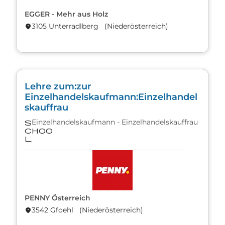
EGGER - Mehr aus Holz
3105 Unterradlberg (Nieder­österreich)
location_on
Lehre zum:zur
Einzelhandelskaufmann:Einzelhandel
skauffrau
Einzelhandelskaufmann - Einzelhandelskauffrau
s
choo
l
PENNY Österreich
3542 Gfoehl (Nieder­österreich)
location_on