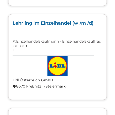
Lehrling im Einzelhandel (w /m /d)
Einzelhandelskaufmann - Einzelhandelskauffrau
s
choo
l
Lidl Österreich GmbH
8670 Freßnitz (Steier­mark)
location_on