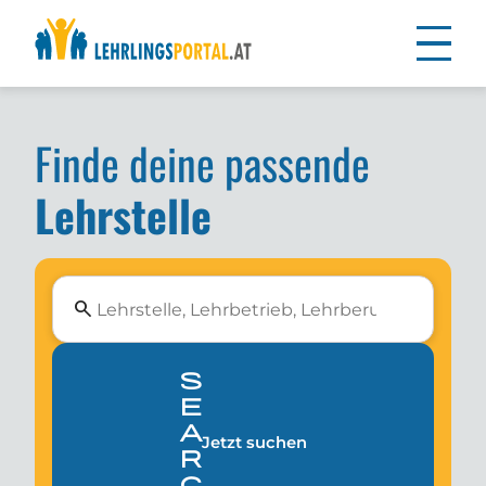
Finde deine passende
Lehrstelle
search
s
e
a
Jetzt suchen
r
c