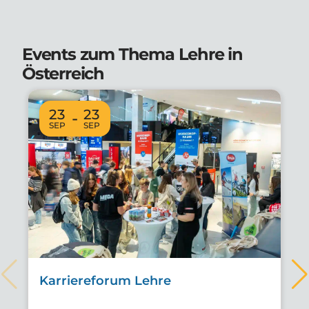
Events zum Thema Lehre in
Österreich
23
23
-
SEP
SEP
lo
s
Karriereforum Lehre