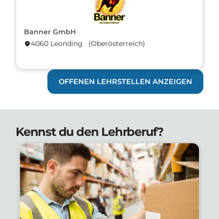
Banner GmbH
4060 Leonding (Ober­österreich)
location_on
OFFENEN LEHRSTELLEN ANZEIGEN
Kennst du den Lehrberuf?