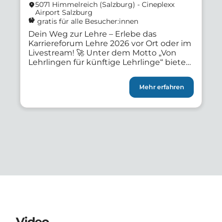
5071 Himmelreich (Salzburg) - Cineplexx
location_on
Airport Salzburg
savings
gratis für alle Besucher:innen
Dein Weg zur Lehre – Erlebe das
Karriereforum Lehre 2026 vor Ort oder im
Livestream! 🚀 Unter dem Motto „Von
Lehrlingen für künftige Lehrlinge“ bietet
das Karriereforum Lehre dir wertvolle
Einblicke in die Berufswelt – egal, ob du
Mehr erfahren
live vor Ort oder bequem online dabei
bist. 📍 Vor Ort im Cineplexx Airport
Salzburg am 23. […]
Video