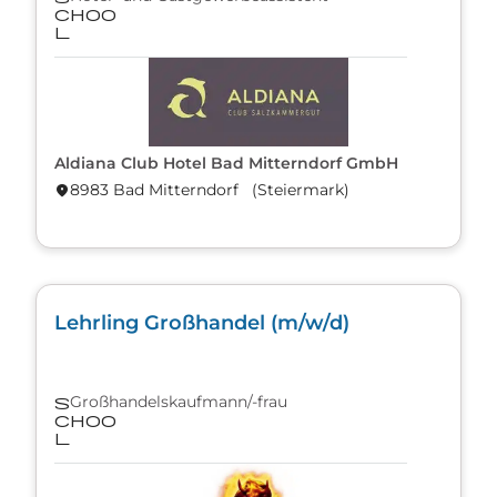
choo
l
Aldiana Club Hotel Bad Mitterndorf GmbH
8983 Bad Mitterndorf (Steier­mark)
location_on
Lehrling Großhandel (m/w/d)
Großhandelskaufmann/-frau
s
choo
l