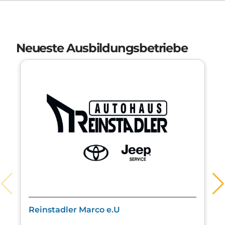
Neueste Ausbildungsbetriebe
f
lo
p
Reinstadler Marco e.U