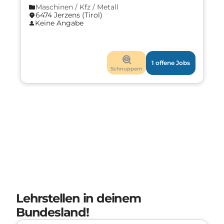
Maschinen / Kfz / Metall
folder
6474 Jerzens (Tirol)
location_on
Keine Angabe
person
mystery
1 offene Jobs
Schnuppern
Lehrstellen in deinem
Bundesland!