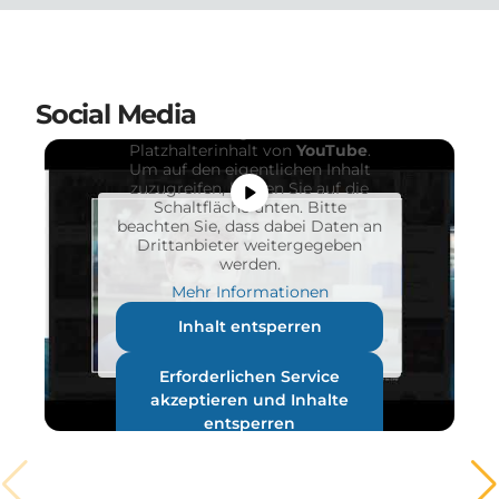
Social Media
Sie sehen gerade einen
Platzhalterinhalt von
YouTube
.
Um auf den eigentlichen Inhalt
zuzugreifen, klicken Sie auf die
Schaltfläche unten. Bitte
beachten Sie, dass dabei Daten an
Drittanbieter weitergegeben
werden.
Mehr Informationen
Inhalt entsperren
Erforderlichen Service
akzeptieren und Inhalte
entsperren