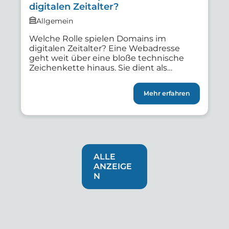
digitalen Zeitalter?
Allgemein
Welche Rolle spielen Domains im
digitalen Zeitalter? Eine Webadresse
geht weit über eine bloße technische
Zeichenkette hinaus. Sie dient als
Erkennungszeichen, Vertrauensanker
und erster Kontaktpunkt zu digitalen
Mehr erfahren
Angeboten. Die eigene Domain bildet für
jeden Verein, jedes Start-up und alle
Freiberuflichen die Grundlage der
Onlinepräsenz. Im Jahr 2026 ist die Wahl
der richtigen Internetadresse wichtiger
denn […]
ALLE
ANZEIGE
N