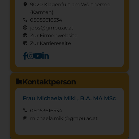
location_on
9020 Klagenfurt am Wörthersee
(Kärnten)
call
05053616534
alternate_email
jobs@gmpu.ac.at
captive_portal
Zur Firmenwebsite
captive_portal
Zur Karriereseite
Kontaktperson
domain
Frau Michaela Mikl , B.A. MA MSc
call
05053616534
alternate_email
michaela.mikl@gmpu.ac.at
Schnuppertag anfragen
mystery