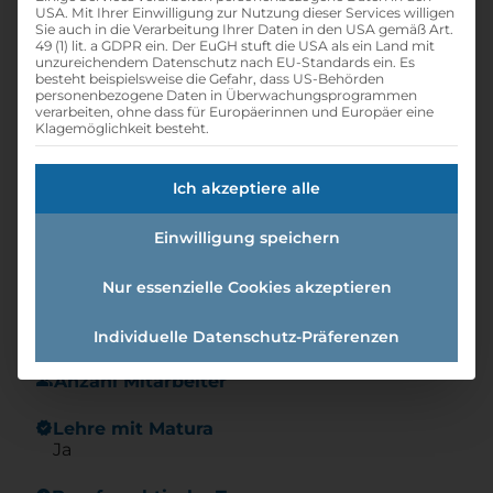
Gustav Mahler
USA. Mit Ihrer Einwilligung zur Nutzung dieser Services willigen
Sie auch in die Verarbeitung Ihrer Daten in den USA gemäß Art.
49 (1) lit. a GDPR ein. Der EuGH stuft die USA als ein Land mit
Privatuniversität Für Musik
unzureichendem Datenschutz nach EU-Standards ein. Es
besteht beispielsweise die Gefahr, dass US-Behörden
personenbezogene Daten in Überwachungsprogrammen
print
Lehrstelle ausdrucken
verarbeiten, ohne dass für Europäerinnen und Europäer eine
Klagemöglichkeit besteht.
Detailinformationen
Ich akzeptiere alle
folder
Branche:
Wissenschaft / Forschung / Entwicklung,
Einwilligung speichern
Soziales / Kinderpädagogik / Bildung
Nur essenzielle Cookies akzeptieren
info
Gründungsjahr
2019
Individuelle Datenschutz-Präferenzen
group
Anzahl Mitarbeiter
new_releases
Lehre mit Matura
Ja