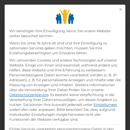
Mit di
Datenschutz-Präfer
Wir benötigen Ihre Einwilligung, bevor Sie unsere Website
weiter besuchen können.
Wenn Sie unter 16 Jahre alt sind und Ihre Einwilligung zu
optionalen Services geben möchten, müssen Sie Ihre
Erziehungsberechtigten um Erlaubnis bitten.
Wir verwenden Cookies und andere Technologien auf unserer
Website. Einige von ihnen sind essenziell, während andere uns
helfen, diese Website und Ihre Erfahrung zu verbessern.
Personenbezogene Daten können verarbeitet werden (z. B. IP-
Adressen), z. B. für personalisierte Anzeigen und Inhalte oder die
Messung von Anzeigen und Inhalten.
Weitere Informationen
über die Verwendung Ihrer Daten finden Sie in unserer
Datenschutzerklärung
.
Es besteht keine Verpflichtung, in die
Verarbeitung Ihrer Daten einzuwilligen, um dieses Angebot zu
nutzen.
Sie können Ihre Auswahl jederzeit unter
Einstellungen
Home
»
Lehrbetriebe
»
Gustav Mahler
widerrufen oder anpassen.
Bitte beachten Sie, dass aufgrund
individueller Einstellungen möglicherweise nicht alle
Privatuniversität für Musik
Funktionen der Website verfügbar sind.
Einige Services verarbeiten personenbezogene Daten in den