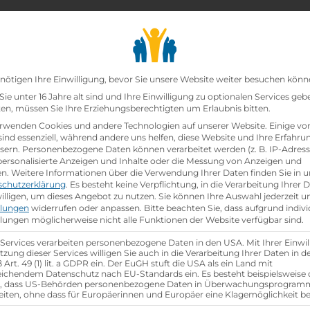
chair_alt
search
school
Lehrbetriebe
Lehrstellen Finden
Lehrb
Datenschutz-Präfer
nötigen Ihre Einwilligung, bevor Sie unsere Website weiter besuchen könn
ie unter 16 Jahre alt sind und Ihre Einwilligung zu optionalen Services geb
n, müssen Sie Ihre Erziehungsberechtigten um Erlaubnis bitten.
rwenden Cookies und andere Technologien auf unserer Website. Einige vo
sind essenziell, während andere uns helfen, diese Website und Ihre Erfahru
sern.
Personenbezogene Daten können verarbeitet werden (z. B. IP-Adresse
 personalisierte Anzeigen und Inhalte oder die Messung von Anzeigen und
en.
Weitere Informationen über die Verwendung Ihrer Daten finden Sie in u
schutzerklärung
.
Es besteht keine Verpflichtung, in die Verarbeitung Ihrer 
illigen, um dieses Angebot zu nutzen.
Sie können Ihre Auswahl jederzeit u
llungen
widerrufen oder anpassen.
Bitte beachten Sie, dass aufgrund indivi
llungen möglicherweise nicht alle Funktionen der Website verfügbar sind.
group
gsjahr
Anzahl Mitarbeiter
200
 Services verarbeiten personenbezogene Daten in den USA. Mit Ihrer Einwil
tzung dieser Services willigen Sie auch in die Verarbeitung Ihrer Daten in 
Art. 49 (1) lit. a GDPR ein. Der EuGH stuft die USA als ein Land mit
ichendem Datenschutz nach EU-Standards ein. Es besteht beispielsweise 
aktische Tage
r, dass US-Behörden personenbezogene Daten in Überwachungsprogra
gabe
eiten, ohne dass für Europäerinnen und Europäer eine Klagemöglichkeit be