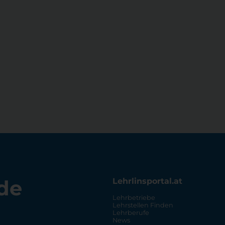
de
Lehrlinsportal.at
Lehrbetriebe
Lehrstellen Finden
Lehrberufe
News