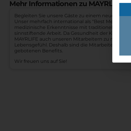
Mehr Informationen zu MAYRLIFE 
Begleiten Sie unsere Gäste zu einem neuen Lebe
Unser mehrfach international als "Best Medical 
medizinische Erkenntnisse mit traditioneller Mayr
sinnstiftende Arbeit. Da Gesundheit der Kern uns
MAYRLIFE auch unseren Mitarbeitern zu mehr W
Lebensgefühl. Deshalb sind die Mitarbeiterkur s
gebotenen Benefits.
Wir freuen uns auf Sie!