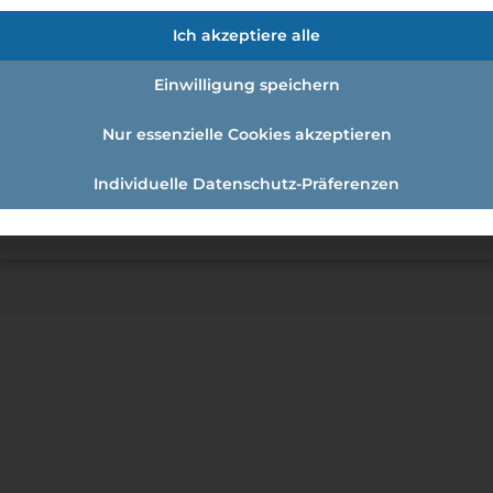
Altaussee GmbH
Ich akzeptiere alle
nsgefühl im MAYRLIFE Medical Health Resort Altaussee.
Spa" ausgezeichnetes Gesundheitsresort vereint neueste
Einwilligung speichern
 Medizin und bietet Ihnen berufliche Sicherheit sowie e
erer Unternehmensphilosophie ist, verhelfen wir bei
Nur essenzielle Cookies akzeptieren
ohlbefinden und einem insgesamt verbesserten
owie Ermäßigungen auf unsere Produkte bei uns Teil der
Individuelle Datenschutz-Präferenzen