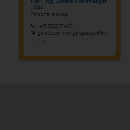
Herr Ing. Gerald Wehrberger
, BSc
Personalleitung
call
+43-3622 71450
alternate_email
gerald.wehrberger@mayrlife.c
om