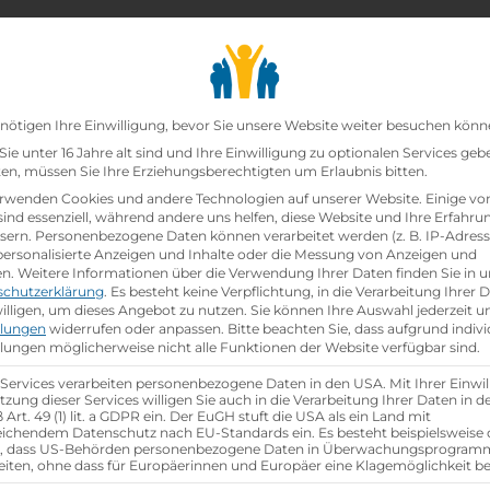
chair_alt
search
school
Lehrbetriebe
Lehrstellen Finden
Lehrb
Datenschutz-Präfer
nötigen Ihre Einwilligung, bevor Sie unsere Website weiter besuchen könn
ie unter 16 Jahre alt sind und Ihre Einwilligung zu optionalen Services geb
n, müssen Sie Ihre Erziehungsberechtigten um Erlaubnis bitten.
rwenden Cookies und andere Technologien auf unserer Website. Einige vo
sind essenziell, während andere uns helfen, diese Website und Ihre Erfahru
sern.
Personenbezogene Daten können verarbeitet werden (z. B. IP-Adresse
 personalisierte Anzeigen und Inhalte oder die Messung von Anzeigen und
en.
Weitere Informationen über die Verwendung Ihrer Daten finden Sie in u
schutzerklärung
.
Es besteht keine Verpflichtung, in die Verarbeitung Ihrer 
illigen, um dieses Angebot zu nutzen.
Sie können Ihre Auswahl jederzeit u
llungen
widerrufen oder anpassen.
Bitte beachten Sie, dass aufgrund indivi
llungen möglicherweise nicht alle Funktionen der Website verfügbar sind.
 Services verarbeiten personenbezogene Daten in den USA. Mit Ihrer Einwil
tzung dieser Services willigen Sie auch in die Verarbeitung Ihrer Daten in 
Art. 49 (1) lit. a GDPR ein. Der EuGH stuft die USA als ein Land mit
ichendem Datenschutz nach EU-Standards ein. Es besteht beispielsweise 
r, dass US-Behörden personenbezogene Daten in Überwachungsprogra
eiten, ohne dass für Europäerinnen und Europäer eine Klagemöglichkeit be