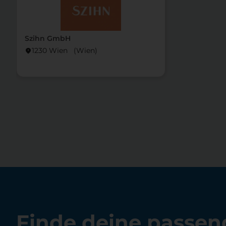
Szihn GmbH
1230 Wien (Wien)
location_on
Finde deine passen