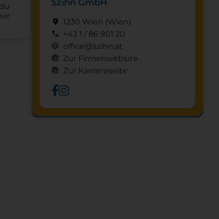
Szihn GmbH
 du
wir
location_on
1230 Wien
(Wien)
call
+43 1 / 86 901 20
alternate_email
office@szihn.at
captive_portal
Zur Firmenwebsite
captive_portal
Zur Karriereseite
Schnuppertag anfragen
mystery