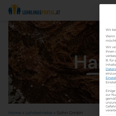
Wir be
Wenn S
möchte
Wir ve
ihnen 
verbes
B. für
Inhalt
Daten
einzuw
Einste
Einste
Einige
zur Nu
gemäß 
unzure
Gefah
verarb
Home
»
Lehrbetriebe
»
Szihn GmbH