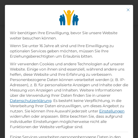
Mit di
Datenschutz-Präfer
Wir benötigen Ihre Einwilligung, bevor Sie unsere Website
weiter besuchen können.
Home Staging mit kleinem
Wenn Sie unter 16 Jahre alt sind und Ihre Einwilligung zu
optionalen Services geben möchten, müssen Sie Ihre
Budget: So überzeugen Sie beim
Erziehungsberechtigten um Erlaubnis bitten.
Wohnungsverkauf vom ersten
Wir verwenden Cookies und andere Technologien auf unserer
Website. Einige von ihnen sind essenziell, während andere uns
helfen, diese Website und Ihre Erfahrung zu verbessern.
Augenblick an
Personenbezogene Daten können verarbeitet werden (z. B. IP-
Adressen), z. B. für personalisierte Anzeigen und Inhalte oder die
Messung von Anzeigen und Inhalten.
Weitere Informationen
calendar_month
folder
person
23. Juni 2026
Allgemein
Lehrlingsportal.at
über die Verwendung Ihrer Daten finden Sie in unserer
Datenschutzerklärung
.
Es besteht keine Verpflichtung, in die
Verarbeitung Ihrer Daten einzuwilligen, um dieses Angebot zu
nutzen.
Sie können Ihre Auswahl jederzeit unter
Einstellungen
widerrufen oder anpassen.
Bitte beachten Sie, dass aufgrund
individueller Einstellungen möglicherweise nicht alle
Funktionen der Website verfügbar sind.
Einige Services verarbeiten personenbezogene Daten in den