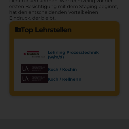
Licht rücken können. Wer rechtzeitig vor der
ersten Besichtigung mit dem Staging beginnt,
hat den entscheidenden Vorteil: einen
Eindruck, der bleibt.
Top Lehrstellen
domain
Lehrling Prozesstechnik
(w/m/d)
Koch / Köchin
Koch / KellnerIn