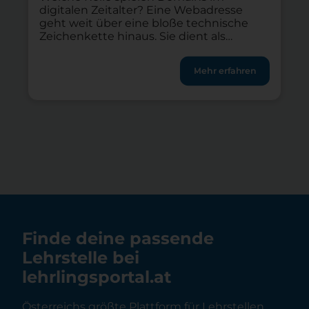
digitalen Zeitalter? Eine Webadresse
geht weit über eine bloße technische
Zeichenkette hinaus. Sie dient als
Erkennungszeichen, Vertrauensanker
und erster Kontaktpunkt zu digitalen
Mehr erfahren
Angeboten. Die eigene Domain bildet für
jeden Verein, jedes Start-up und alle
Freiberuflichen die Grundlage der
Onlinepräsenz. Im Jahr 2026 ist die Wahl
der richtigen Internetadresse wichtiger
denn […]
Finde deine passende
Lehrstelle bei
lehrlingsportal.at
Österreichs größte Plattform für Lehrstellen