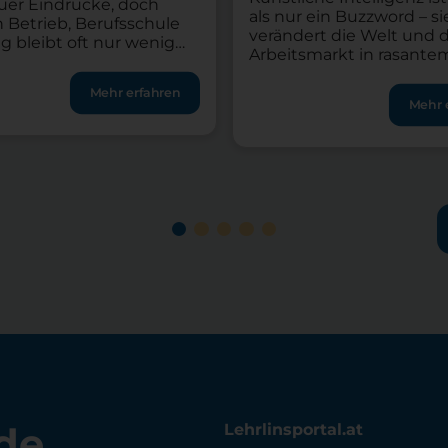
euer Eindrücke, doch
als nur ein Buzzword – si
 Betrieb, Berufsschule
verändert die Welt und 
ag bleibt oft nur wenig
Arbeitsmarkt in rasante
 Durchatmen. Stressige
Berufe, die gestern noch
ören für viele Lehrlinge
Science-Fiction klangen,
Mehr erfahren
dazu, vor allem dann,
Mehr 
heute Realität. Für dich a
üfungen anstehen, das
Berufseinsteiger bedeut
ensum steigt oder
eine riesige Chance. Do
tete Aufgaben
dieser dynamischen Bra
henkommen. Genau
zu fassen, brauchst du m
st es so wichtig, den
einen 08/15-Lebenslauf. 
h Feierabend bewusst
benötigst […]
ekommen […]
de
Lehrlinsportal.at