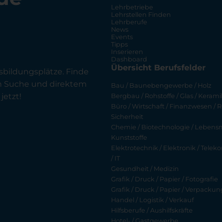
Lehrbetriebe
Lehrstellen Finden
Lehrberufe
News
Events
Tipps
Inserieren
Dashboard
Übersicht Berufsfelder
sbildungsplätze. Finde
en Suche und direktem
Bau / Baunebengewerbe / Holz
jetzt!
Bergbau / Rohstoffe / Glas / Keramik
Büro / Wirtschaft / Finanzwesen / R
Sicherheit
Chemie / Biotechnologie / Lebensmi
Kunststoffe
Elektrotechnik / Elektronik / Tel
/ IT
Gesundheit / Medizin
Grafik / Druck / Papier / Fotografie
Grafik / Druck / Papier / Verpackun
Handel / Logistik / Verkauf
Hilfsberufe / Aushilfskräfte
Hotel- / Gastgewerbe