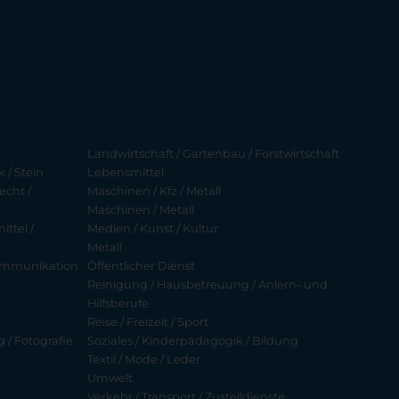
Landwirtschaft / Gartenbau / Forstwirtschaft
 / Stein
Lebensmittel
echt /
Maschinen / Kfz / Metall
Maschinen / Metall
ttel /
Medien / Kunst / Kultur
Metall
ekommunikation
Öffentlicher Dienst
Reinigung / Hausbetreuung / Anlern- und
Hilfsberufe
Reise / Freizeit / Sport
g / Fotografie
Soziales / Kinderpädagogik / Bildung
Textil / Mode / Leder
Umwelt
Verkehr / Transport / Zustelldienste