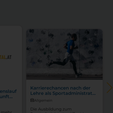
Karrierechancen nach der
enslauf
Lehre als Sportadministrator:
unft
Wege zum beruflichen
Allgemein
Erfolg
Die Ausbildung zum
d
t mehr