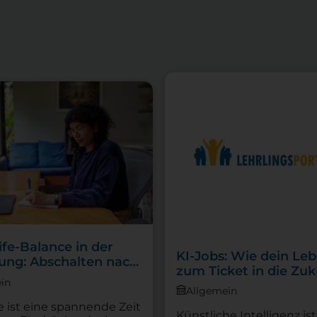
fe-Balance in der
KI-Jobs: Wie dein Leb
ung: Abschalten nach
zum Ticket in die Zuk
gen Tagen
in
wird
Allgemein
e ist eine spannende Zeit
Künstliche Intelligenz is