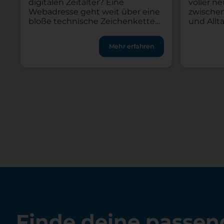
digitalen Zeitalter? Eine
voller n
Webadresse geht weit über eine
zwischen
bloße technische Zeichenkette
und Allt
hinaus. Sie dient als
Luft zum
Erkennungszeichen,
Tage geh
Mehr erfahren
Vertrauensanker und erster
einfach 
Kontaktpunkt zu digitalen
wenn Pr
Angeboten. Die eigene Domain
Arbeitsp
bildet für jeden Verein, jedes
unerwar
Start-up und alle Freiberuflichen
dazwisc
die Grundlage der Onlinepräsenz.
deshalb i
Im Jahr 2026 ist die Wahl der
Kopf nac
richtigen Internetadresse
freizub
wichtiger denn […]
Finde deine passen