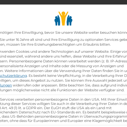
chair_alt
search
school
Lehrbetriebe
Lehrstellen Finden
Lehrb
Datenschutz-Präfer
nötigen Ihre Einwilligung, bevor Sie unsere Website weiter besuchen könn
ie unter 16 Jahre alt sind und Ihre Einwilligung zu optionalen Services geb
n, müssen Sie Ihre Erziehungsberechtigten um Erlaubnis bitten.
rwenden Cookies und andere Technologien auf unserer Website. Einige vo
sind essenziell, während andere uns helfen, diese Website und Ihre Erfahru
sern.
Personenbezogene Daten können verarbeitet werden (z. B. IP-Adresse
 personalisierte Anzeigen und Inhalte oder die Messung von Anzeigen und
en.
Weitere Informationen über die Verwendung Ihrer Daten finden Sie in u
schutzerklärung
.
Es besteht keine Verpflichtung, in die Verarbeitung Ihrer 
illigen, um dieses Angebot zu nutzen.
Sie können Ihre Auswahl jederzeit u
llungen
widerrufen oder anpassen.
Bitte beachten Sie, dass aufgrund indivi
llungen möglicherweise nicht alle Funktionen der Website verfügbar sind.
 Services verarbeiten personenbezogene Daten in den USA. Mit Ihrer Einwil
tzung dieser Services willigen Sie auch in die Verarbeitung Ihrer Daten in 
Art. 49 (1) lit. a GDPR ein. Der EuGH stuft die USA als ein Land mit
ichendem Datenschutz nach EU-Standards ein. Es besteht beispielsweise 
r, dass US-Behörden personenbezogene Daten in Überwachungsprogra
eiten, ohne dass für Europäerinnen und Europäer eine Klagemöglichkeit be