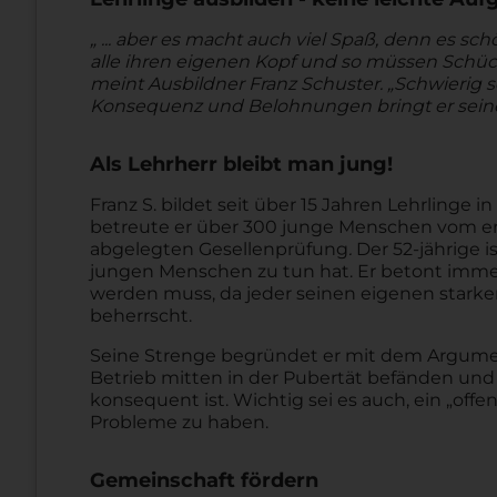
„ ... aber es macht auch viel Spaß, denn es s
alle ihren eigenen Kopf und so müssen Schü
meint Ausbildner Franz Schuster. „Schwierig se
Konsequenz und Belohnungen bringt er seine 
Als Lehrherr bleibt man jung!
Franz S. bildet seit über 15 Jahren Lehrlinge 
betreute er über 300 junge Menschen vom erste
abgelegten Gesellenprüfung
.
Der 52-jährige i
jungen Menschen zu tun hat. Er betont immer 
werden muss, da jeder seinen eigenen starken
beherrscht.
Seine Strenge begründet er mit dem Argument,
Betrieb mitten in der Pubertät befänden und
konsequent ist. Wichtig sei es auch, ein „off
Probleme zu haben.
Gemeinschaft fördern