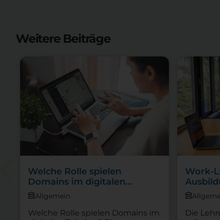
Weitere Beiträge
Welche Rolle spielen
Work-Li
Domains im digitalen
Ausbild
Zeitalter?
stressi
Allgemein
Allgeme
Welche Rolle spielen Domains im
Die Lehr