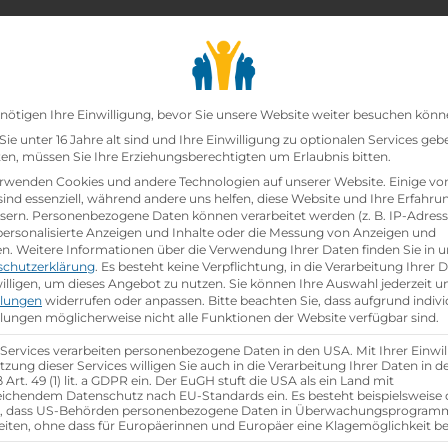
chair_alt
search
school
Lehrbetriebe
Lehrstellen Finden
Lehrb
Datenschutz-Präfer
nötigen Ihre Einwilligung, bevor Sie unsere Website weiter besuchen könn
ie unter 16 Jahre alt sind und Ihre Einwilligung zu optionalen Services geb
n, müssen Sie Ihre Erziehungsberechtigten um Erlaubnis bitten.
zt!
rwenden Cookies und andere Technologien auf unserer Website. Einige vo
sind essenziell, während andere uns helfen, diese Website und Ihre Erfahru
sern.
Personenbezogene Daten können verarbeitet werden (z. B. IP-Adresse
n GmbH
ist schon
besetzt
.
 personalisierte Anzeigen und Inhalte oder die Messung von Anzeigen und
en.
Weitere Informationen über die Verwendung Ihrer Daten finden Sie in u
schutzerklärung
.
Es besteht keine Verpflichtung, in die Verarbeitung Ihrer 
hen
illigen, um dieses Angebot zu nutzen.
Sie können Ihre Auswahl jederzeit u
llungen
widerrufen oder anpassen.
Bitte beachten Sie, dass aufgrund indivi
llungen möglicherweise nicht alle Funktionen der Website verfügbar sind.
 Services verarbeiten personenbezogene Daten in den USA. Mit Ihrer Einwil
tzung dieser Services willigen Sie auch in die Verarbeitung Ihrer Daten in 
Art. 49 (1) lit. a GDPR ein. Der EuGH stuft die USA als ein Land mit
ichendem Datenschutz nach EU-Standards ein. Es besteht beispielsweise 
r, dass US-Behörden personenbezogene Daten in Überwachungsprogra
eiten, ohne dass für Europäerinnen und Europäer eine Klagemöglichkeit be