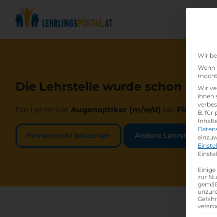
Wir be
Wenn S
möchte
Die Lehrstelle wurde schon beset
Wir ve
ihnen 
verbes
Die Lehrstelle
Augenoptiker (m/w/d)
bei
Fielman
B. für
Inhalt
Daten
Firmenprofil besuchen
Andere Lehrstelle suc
einzuw
Einste
Einste
Einige
zur Nu
gemäß 
unzure
Gefah
verarb