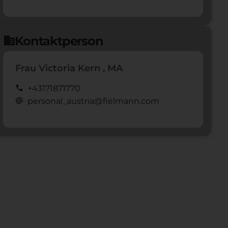
Kontaktperson
domain
Frau Victoria Kern , MA
call
+43171871770
alternate_email
personal_austria@fielmann.com