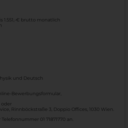
s 1.551,-€ brutto monatlich
n
Physik und Deutsch
nline-Bewerbungsformular,
 oder
ce, Rinnböckstraße 3, Doppio Offices, 1030 Wien.
r Telefonnummer 01 71871770 an.