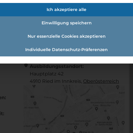
Ich akzeptiere alle
Einwilligung speichern
Nur essenzielle Cookies akzeptieren
Individuelle Datenschutz-Präferenzen
Referenznummer: 528ffc48
location_on
Ausbildungsstandort:
Hauptplatz 42
4910 Ried im Innkreis,
Ober­österreich
en:
t: