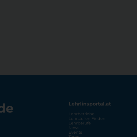
de
Lehrlinsportal.at
Lehrbetriebe
Lehrstellen Finden
Lehrberufe
News
Events
Tipps