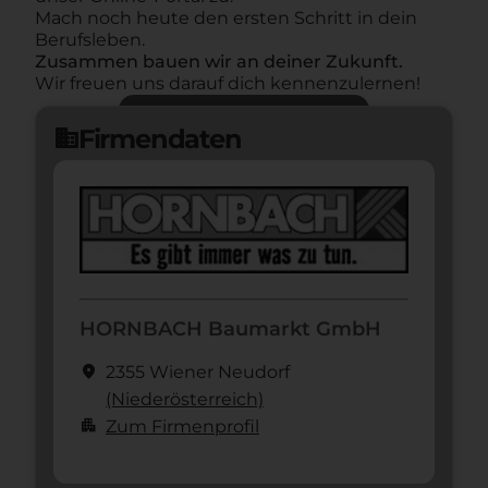
Mach noch heute den ersten Schritt in dein
Berufsleben.
Zusammen bauen wir an deiner Zukunft.
Wir freuen uns darauf dich kennenzulernen!
Jetzt bewerben
arrow_forward
Firmendaten
domain
HORNBACH Baumarkt GmbH
location_on
2355 Wiener Neudorf
(Nieder­österreich)
apartment
Zum Firmenprofil