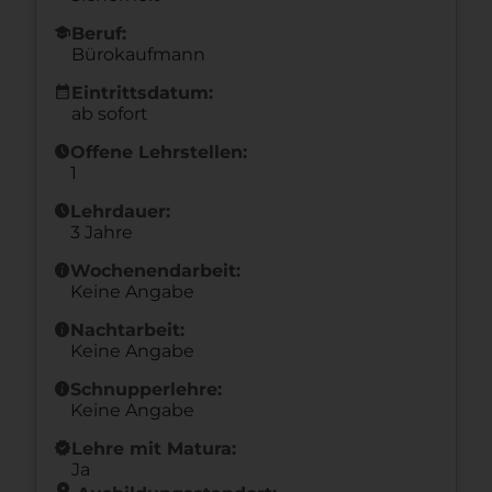
school
Beruf:
Bürokaufmann
calendar_month
Eintrittsdatum:
ab sofort
schedule
Offene Lehrstellen:
1
schedule
Lehrdauer:
3 Jahre
info
Wochenendarbeit:
Keine Angabe
info
Nachtarbeit:
Keine Angabe
info
Schnupperlehre:
Keine Angabe
new_releases
Lehre mit Matura:
Ja
location_on