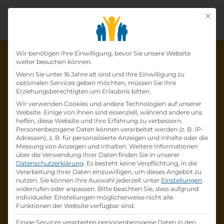
Mit di
Datenschutz-Präfer
Wir benötigen Ihre Einwilligung, bevor Sie unsere Website
weiter besuchen können.
Wenn Sie unter 16 Jahre alt sind und Ihre Einwilligung zu
optionalen Services geben möchten, müssen Sie Ihre
Die Lehrstelle wurde schon
Erziehungsberechtigten um Erlaubnis bitten.
Wir verwenden Cookies und andere Technologien auf unserer
besetzt!
Website. Einige von ihnen sind essenziell, während andere uns
helfen, diese Website und Ihre Erfahrung zu verbessern.
Personenbezogene Daten können verarbeitet werden (z. B. IP-
Die Lehrstelle
Ausbildung (w/m/d)
Adressen), z. B. für personalisierte Anzeigen und Inhalte oder die
Büro/Kundenservice 2022
bei
HORNBACH
Messung von Anzeigen und Inhalten.
Weitere Informationen
über die Verwendung Ihrer Daten finden Sie in unserer
Baumarkt GmbH
ist schon
besetzt
.
Datenschutzerklärung
.
Es besteht keine Verpflichtung, in die
Verarbeitung Ihrer Daten einzuwilligen, um dieses Angebot zu
nutzen.
Sie können Ihre Auswahl jederzeit unter
Einstellungen
Firmenprofil besuchen
widerrufen oder anpassen.
Bitte beachten Sie, dass aufgrund
individueller Einstellungen möglicherweise nicht alle
Funktionen der Website verfügbar sind.
Andere Lehrstelle suchen
Einige Services verarbeiten personenbezogene Daten in den