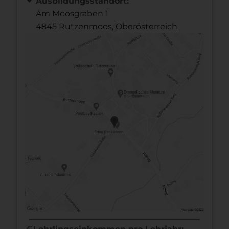
Ausbildungsstandort:
Am Moosgraben 1
4845 Rutzenmoos,
Ober­österreich
euro