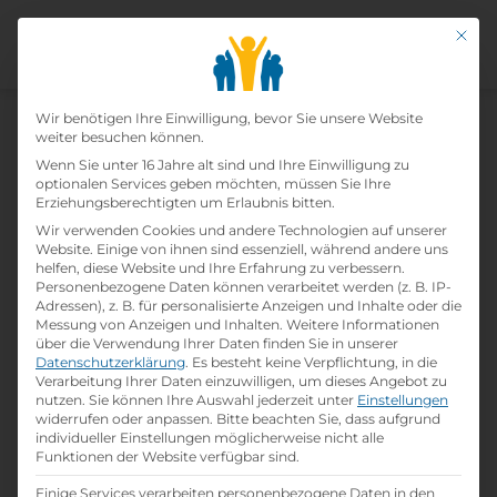
Mit di
Datenschutz-Präfer
Wir benötigen Ihre Einwilligung, bevor Sie unsere Website
weiter besuchen können.
Wenn Sie unter 16 Jahre alt sind und Ihre Einwilligung zu
Ausbildung Zum/zur Edv-
optionalen Services geben möchten, müssen Sie Ihre
Erziehungsberechtigten um Erlaubnis bitten.
kaufmann/-frau (m/w/d)
Wir verwenden Cookies und andere Technologien auf unserer
Website. Einige von ihnen sind essenziell, während andere uns
helfen, diese Website und Ihre Erfahrung zu verbessern.
Home
»
Offene Lehrstellen
»
Ausbildung
Personenbezogene Daten können verarbeitet werden (z. B. IP-
zum/zur EDV-Kaufmann/-frau (m/w/d)
Adressen), z. B. für personalisierte Anzeigen und Inhalte oder die
Messung von Anzeigen und Inhalten.
Weitere Informationen
über die Verwendung Ihrer Daten finden Sie in unserer
Datenschutzerklärung
.
Es besteht keine Verpflichtung, in die
Details zur Lehrstelle
Verarbeitung Ihrer Daten einzuwilligen, um dieses Angebot zu
nutzen.
Sie können Ihre Auswahl jederzeit unter
Einstellungen
widerrufen oder anpassen.
Bitte beachten Sie, dass aufgrund
Referenznummer: c5115c09
individueller Einstellungen möglicherweise nicht alle
folder
Branche:
Funktionen der Website verfügbar sind.
school
Beruf:
Einige Services verarbeiten personenbezogene Daten in den