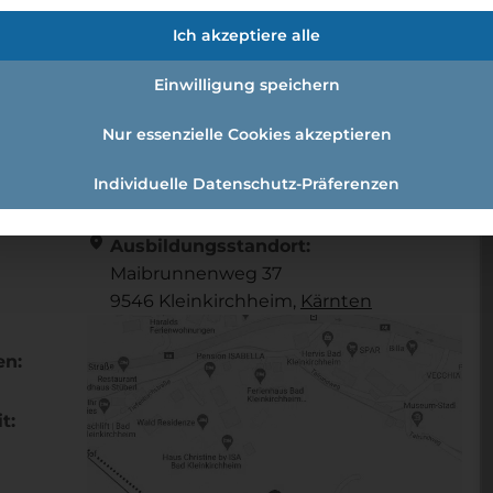
tgewerbeassistent/in
Ich akzeptiere alle
Einwilligung speichern
- und Gastgewerbeassistent/in
Nur essenzielle Cookies akzeptieren
Individuelle Datenschutz-Präferenzen
Referenznummer: 4c5b8275
location_on
Ausbildungsstandort:
Maibrunnenweg 37
9546 Kleinkirchheim,
Kärnten
en:
t: