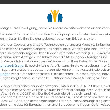
chair_alt
search
school
Lehrbetriebe
Lehrstellen Finden
Lehrb
Datenschutz-Präfer
nötigen Ihre Einwilligung, bevor Sie unsere Website weiter besuchen könn
ie unter 16 Jahre alt sind und Ihre Einwilligung zu optionalen Services geb
n, müssen Sie Ihre Erziehungsberechtigten um Erlaubnis bitten.
zt!
rwenden Cookies und andere Technologien auf unserer Website. Einige vo
sind essenziell, während andere uns helfen, diese Website und Ihre Erfahru
sern.
Personenbezogene Daten können verarbeitet werden (z. B. IP-Adresse
werbeassistent/in
bei
Der Kirchheimerhof
ist schon
be
 personalisierte Anzeigen und Inhalte oder die Messung von Anzeigen und
en.
Weitere Informationen über die Verwendung Ihrer Daten finden Sie in u
schutzerklärung
.
Es besteht keine Verpflichtung, in die Verarbeitung Ihrer 
hen
illigen, um dieses Angebot zu nutzen.
Sie können Ihre Auswahl jederzeit u
llungen
widerrufen oder anpassen.
Bitte beachten Sie, dass aufgrund indivi
llungen möglicherweise nicht alle Funktionen der Website verfügbar sind.
 Services verarbeiten personenbezogene Daten in den USA. Mit Ihrer Einwil
tzung dieser Services willigen Sie auch in die Verarbeitung Ihrer Daten in 
Art. 49 (1) lit. a GDPR ein. Der EuGH stuft die USA als ein Land mit
ichendem Datenschutz nach EU-Standards ein. Es besteht beispielsweise 
r, dass US-Behörden personenbezogene Daten in Überwachungsprogra
eiten, ohne dass für Europäerinnen und Europäer eine Klagemöglichkeit be