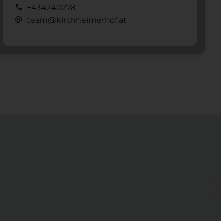
call
+434240278
alternate_email
team@kirchheimerhof.at