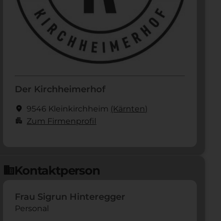
Der Kirchheimerhof
location_on
9546 Kleinkirchheim
(Kärnten)
apartment
Zum Firmenprofil
Kontaktperson
domain
Frau Sigrun Hinteregger
Personal