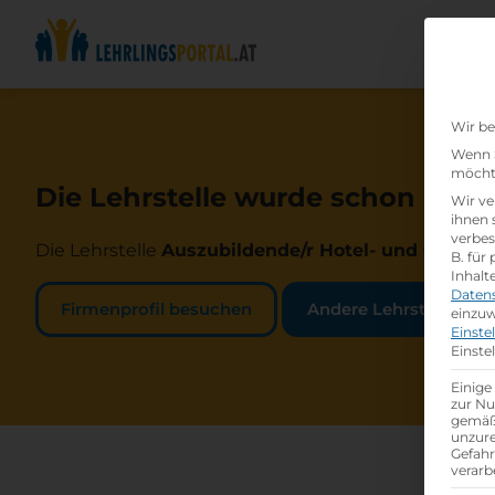
Wir be
Wenn S
möchte
Die Lehrstelle wurde schon beset
Wir ve
ihnen 
verbes
Die Lehrstelle
Auszubildende/r Hotel- und Gastge
B. für
Inhalt
Daten
Firmenprofil besuchen
Andere Lehrstelle suc
einzuw
Einste
Einste
Einige
zur Nu
gemäß 
unzure
Gefah
verarb