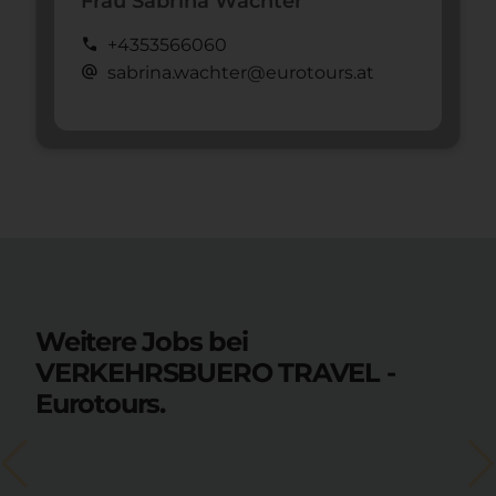
Frau Sabrina Wächter
call
+4353566060
alternate_email
sabrina.wachter@eurotours.at
Weitere Jobs bei
VERKEHRSBUERO TRAVEL -
Eurotours.