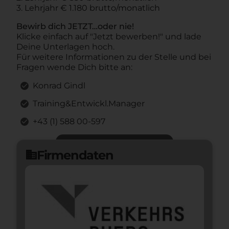
3. Lehrjahr € 1.180 brutto/monatlich
Bewirb dich JETZT…oder nie!
Klicke einfach auf "Jetzt bewerben!" und lade
Deine Unterlagen hoch.
Für weitere Informationen zu der Stelle und bei
Fragen wende Dich bitte an:
Konrad Gindl
Training&Entwickl.Manager
+43 (1) 588 00-597
Jetzt bewerben
arrow_forward
Firmendaten
domain