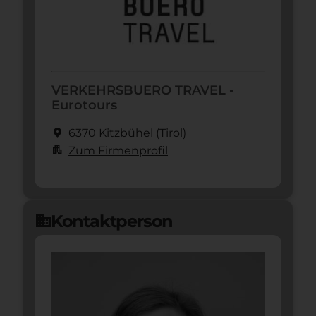
VERKEHRSBUERO TRAVEL -
Eurotours
location_on
6370 Kitzbühel
(Tirol)
apartment
Zum Firmenprofil
Kontaktperson
domain