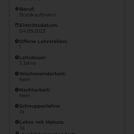
school
Beruf:
Bürokaufmann
calendar_month
Eintrittsdatum:
04.09.2023
schedule
Offene Lehrstellen:
1
schedule
Lehrdauer:
3 Jahre
info
Wochenendarbeit:
Nein
info
Nachtarbeit:
Nein
info
Schnupperlehre:
Ja
new_releases
Lehre mit Matura:
Ja
location_on