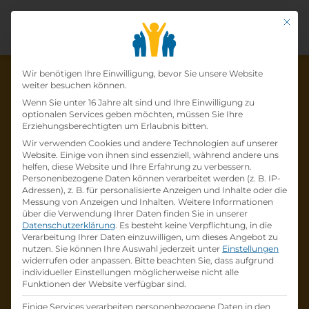
Mit di
Datenschutz-Präfer
Wir benötigen Ihre Einwilligung, bevor Sie unsere Website
weiter besuchen können.
Wenn Sie unter 16 Jahre alt sind und Ihre Einwilligung zu
optionalen Services geben möchten, müssen Sie Ihre
Die Lehrstelle wurde schon
Erziehungsberechtigten um Erlaubnis bitten.
Wir verwenden Cookies und andere Technologien auf unserer
besetzt!
Website. Einige von ihnen sind essenziell, während andere uns
helfen, diese Website und Ihre Erfahrung zu verbessern.
Personenbezogene Daten können verarbeitet werden (z. B. IP-
Die Lehrstelle
Bürokaufmann (m/w/d) - Lehre
Adressen), z. B. für personalisierte Anzeigen und Inhalte oder die
bei
VERKEHRSBUERO TRAVEL - Eurotours
ist
Messung von Anzeigen und Inhalten.
Weitere Informationen
über die Verwendung Ihrer Daten finden Sie in unserer
schon
besetzt
.
Datenschutzerklärung
.
Es besteht keine Verpflichtung, in die
Verarbeitung Ihrer Daten einzuwilligen, um dieses Angebot zu
nutzen.
Sie können Ihre Auswahl jederzeit unter
Einstellungen
Firmenprofil besuchen
widerrufen oder anpassen.
Bitte beachten Sie, dass aufgrund
individueller Einstellungen möglicherweise nicht alle
Funktionen der Website verfügbar sind.
Andere Lehrstelle suchen
Einige Services verarbeiten personenbezogene Daten in den