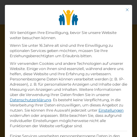
Mit di
Datenschutz-Präfer
Wir benötigen Ihre Einwilligung, bevor Sie unsere Website
weiter besuchen können.
Wenn Sie unter 16 Jahre alt sind und Ihre Einwilligung zu
optionalen Services geben möchten, müssen Sie Ihre
Die Lehrstelle wurde schon
Erziehungsberechtigten um Erlaubnis bitten.
Wir verwenden Cookies und andere Technologien auf unserer
besetzt!
Website. Einige von ihnen sind essenziell, während andere uns
helfen, diese Website und Ihre Erfahrung zu verbessern.
Personenbezogene Daten können verarbeitet werden (z. B. IP-
Die Lehrstelle
EDV-Kaufmann/Kauffrau
bei
Adressen), z. B. für personalisierte Anzeigen und Inhalte oder die
Ingram Micro GmbH
ist schon
besetzt
.
Messung von Anzeigen und Inhalten.
Weitere Informationen
über die Verwendung Ihrer Daten finden Sie in unserer
Datenschutzerklärung
.
Es besteht keine Verpflichtung, in die
Firmenprofil besuchen
Verarbeitung Ihrer Daten einzuwilligen, um dieses Angebot zu
nutzen.
Sie können Ihre Auswahl jederzeit unter
Einstellungen
widerrufen oder anpassen.
Bitte beachten Sie, dass aufgrund
Andere Lehrstelle suchen
individueller Einstellungen möglicherweise nicht alle
Funktionen der Website verfügbar sind.
Einige Services verarbeiten personenbezogene Daten in den