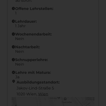
ab sofort
schedule
Offene Lehrstellen:
1
schedule
Lehrdauer:
1 Jahr
info
Wochenendarbeit:
Nein
info
Nachtarbeit:
Nein
info
Schnupperlehre:
Nein
new_releases
Lehre mit Matura:
Ja
location_on
Ausbildungsstandort:
Jakov-Lind-Straße 5
1020 Wien,
Wien