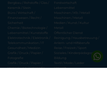
Bergbau / Rohstoffe / Glas /
Forstwirtschaft
Keramik / Stein
Lebensmittel
Büro / Wirtschaft /
Maschinen / Kfz / Metall
Finanzwesen / Recht /
Maschinen / Metall
Sicherheit
Medien / Kunst / Kultur
Chemie / Biotechnologie /
Metall
Lebensmittel / Kunststoffe
Öffentlicher Dienst
Elektrotechnik / Elektronik /
Reinigung / Hausbetreuung /
Telekommunikation / IT
Anlern- und Hilfsberufe
Gesundheit / Medizin
Reise / Freizeit / Sport
Grafik / Druck / Papier /
Soziales / Kinderpädagogik /
Fotografie
Bildung
Grafik / Druck / Papier /
Textil / Mode / Leder
Verpackung / Fotografie
Umwelt
Handel / Logistik / Verkauf
Verkehr / Transport /
Hilfsberufe / Aushilfskräfte
Zustelldienste
Hotel- / Gastgewerbe
Wissenschaft / Forschung /
Informationstechnologie
Entwicklung
© 2026 lehrlingsportal.at | Ein Service der
Young Enterprises