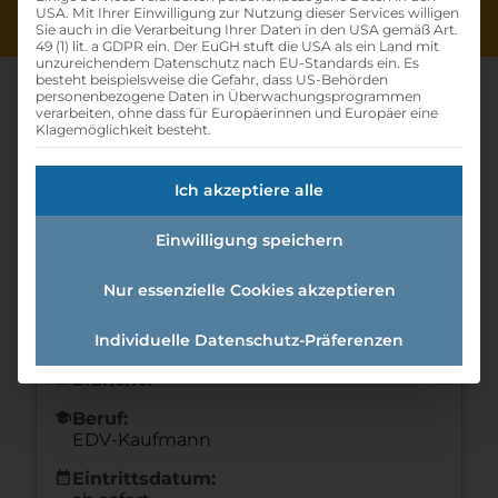
USA. Mit Ihrer Einwilligung zur Nutzung dieser Services willigen
Sie auch in die Verarbeitung Ihrer Daten in den USA gemäß Art.
49 (1) lit. a GDPR ein. Der EuGH stuft die USA als ein Land mit
unzureichendem Datenschutz nach EU-Standards ein. Es
besteht beispielsweise die Gefahr, dass US-Behörden
personenbezogene Daten in Überwachungsprogrammen
verarbeiten, ohne dass für Europäerinnen und Europäer eine
Klagemöglichkeit besteht.
Edv-kaufmann/kauffrau
Ich akzeptiere alle
Home
»
Offene Lehrstellen
»
EDV-
Kaufmann/Kauffrau
Einwilligung speichern
Nur essenzielle Cookies akzeptieren
Details zur Lehrstelle
Individuelle Datenschutz-Präferenzen
Referenznummer: 632be8d8
folder
Branche:
school
Beruf:
EDV-Kaufmann
calendar_month
Eintrittsdatum: