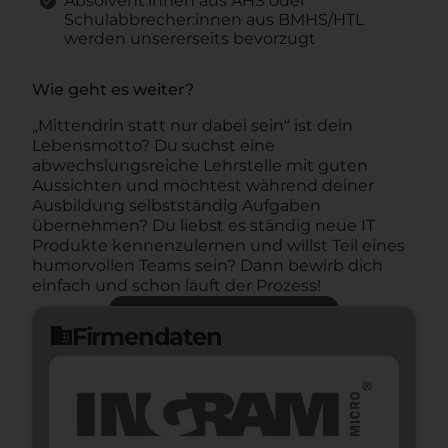
Absolvent:innen aus AHS oder
Schulabbrecher:innen aus BMHS/HTL
werden unsererseits bevorzugt
Wie geht es weiter?
„Mittendrin statt nur dabei sein“ ist dein
Lebensmotto? Du suchst eine
abwechslungsreiche Lehrstelle mit guten
Aussichten und möchtest während deiner
Ausbildung selbstständig Aufgaben
übernehmen? Du liebst es ständig neue IT
Produkte kennenzulernen und willst Teil eines
humorvollen Teams sein? Dann bewirb dich
einfach und schon läuft der Prozess!
Jetzt bewerben
arrow_forward
Firmendaten
domain