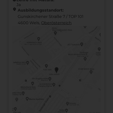
Ja
location_on
Ausbildungsstandort:
Gunskirchener Straße 7 / TOP 101
4600 Wels,
Ober­österreich