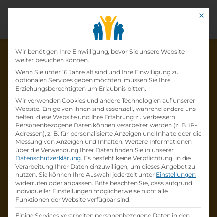
Mit di
Datenschutz-Präfer
Wir benötigen Ihre Einwilligung, bevor Sie unsere Website
weiter besuchen können.
Wenn Sie unter 16 Jahre alt sind und Ihre Einwilligung zu
optionalen Services geben möchten, müssen Sie Ihre
Die Lehrstelle wurde schon
Erziehungsberechtigten um Erlaubnis bitten.
Wir verwenden Cookies und andere Technologien auf unserer
besetzt!
Website. Einige von ihnen sind essenziell, während andere uns
helfen, diese Website und Ihre Erfahrung zu verbessern.
Personenbezogene Daten können verarbeitet werden (z. B. IP-
Die Lehrstelle
Einzelhandel mit Schwerpunkt
Adressen), z. B. für personalisierte Anzeigen und Inhalte oder die
Telekommunikation (w/m/d)
bei
A1 Telekom
Messung von Anzeigen und Inhalten.
Weitere Informationen
über die Verwendung Ihrer Daten finden Sie in unserer
Austria AG
ist schon
besetzt
.
Datenschutzerklärung
.
Es besteht keine Verpflichtung, in die
Verarbeitung Ihrer Daten einzuwilligen, um dieses Angebot zu
nutzen.
Sie können Ihre Auswahl jederzeit unter
Einstellungen
Firmenprofil besuchen
widerrufen oder anpassen.
Bitte beachten Sie, dass aufgrund
individueller Einstellungen möglicherweise nicht alle
Funktionen der Website verfügbar sind.
Andere Lehrstelle suchen
Einige Services verarbeiten personenbezogene Daten in den