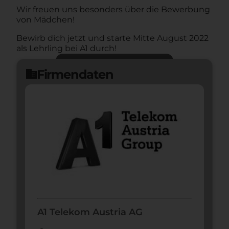
Wir freuen uns besonders über die Bewerbung
von Mädchen!
Bewirb dich jetzt und starte Mitte August 2022
als Lehrling bei A1 durch!
Jetzt bewerben
arrow_forward
Firmendaten
domain
A1 Telekom Austria AG