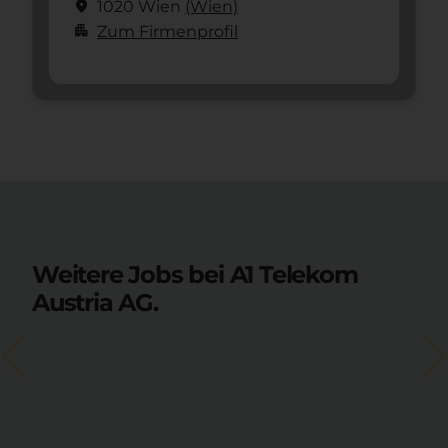
location_on
1020 Wien
(Wien)
apartment
Zum Firmenprofil
Weitere Jobs bei A1 Telekom
Austria AG.