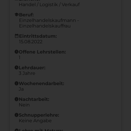
Handel / Logistik / Verkauf
school
Beruf:
Einzelhandelskaufmann -
Einzelhandelskauffrau
calendar_month
Eintrittsdatum:
15.08.2022
schedule
Offene Lehrstellen:
1
schedule
Lehrdauer:
3 Jahre
info
Wochenendarbeit:
Ja
info
Nachtarbeit:
Nein
info
Schnupperlehre:
Keine Angabe
new_releases
Lehre mit Matura: