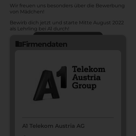
Wir freuen uns besonders über die Bewerbung
von Mädchen!
Bewirb dich jetzt und starte Mitte August 2022
als Lehrling bei A1 durch!
Jetzt bewerben
arrow_forward
Firmendaten
domain
A1 Telekom Austria AG