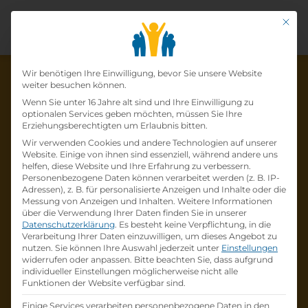
Mit di
Datenschutz-Präfer
Wir benötigen Ihre Einwilligung, bevor Sie unsere Website
weiter besuchen können.
Wenn Sie unter 16 Jahre alt sind und Ihre Einwilligung zu
optionalen Services geben möchten, müssen Sie Ihre
Die Lehrstelle wurde schon
Erziehungsberechtigten um Erlaubnis bitten.
Wir verwenden Cookies und andere Technologien auf unserer
besetzt!
Website. Einige von ihnen sind essenziell, während andere uns
helfen, diese Website und Ihre Erfahrung zu verbessern.
Personenbezogene Daten können verarbeitet werden (z. B. IP-
Die Lehrstelle
Einzelhandel mit Schwerpunkt
Adressen), z. B. für personalisierte Anzeigen und Inhalte oder die
Telekommunikation (w/m/d)
bei
A1 Telekom
Messung von Anzeigen und Inhalten.
Weitere Informationen
über die Verwendung Ihrer Daten finden Sie in unserer
Austria AG
ist schon
besetzt
.
Datenschutzerklärung
.
Es besteht keine Verpflichtung, in die
Verarbeitung Ihrer Daten einzuwilligen, um dieses Angebot zu
nutzen.
Sie können Ihre Auswahl jederzeit unter
Einstellungen
Firmenprofil besuchen
widerrufen oder anpassen.
Bitte beachten Sie, dass aufgrund
individueller Einstellungen möglicherweise nicht alle
Funktionen der Website verfügbar sind.
Andere Lehrstelle suchen
Einige Services verarbeiten personenbezogene Daten in den