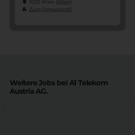
location_on
1020 Wien
(Wien)
apartment
Zum Firmenprofil
Weitere Jobs bei A1 Telekom
Austria AG.