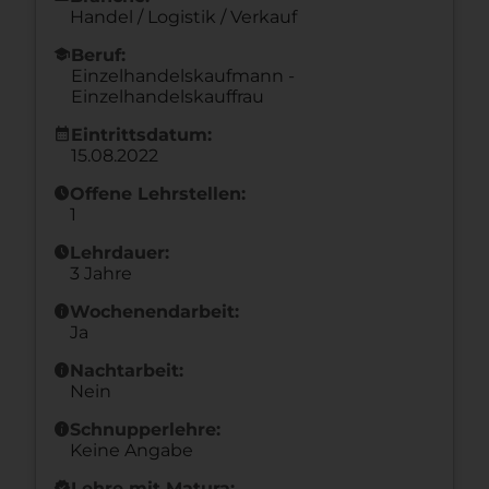
Handel / Logistik / Verkauf
school
Beruf:
Einzelhandelskaufmann -
Einzelhandelskauffrau
calendar_month
Eintrittsdatum:
15.08.2022
schedule
Offene Lehrstellen:
1
schedule
Lehrdauer:
3 Jahre
info
Wochenendarbeit:
Ja
info
Nachtarbeit:
Nein
info
Schnupperlehre:
Keine Angabe
new_releases
Lehre mit Matura: