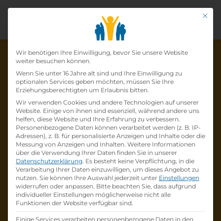
Mit di
Datenschutz-Präfer
Wir benötigen Ihre Einwilligung, bevor Sie unsere Website
weiter besuchen können.
Wenn Sie unter 16 Jahre alt sind und Ihre Einwilligung zu
optionalen Services geben möchten, müssen Sie Ihre
Die Lehrstelle wurde schon
Erziehungsberechtigten um Erlaubnis bitten.
Wir verwenden Cookies und andere Technologien auf unserer
besetzt!
Website. Einige von ihnen sind essenziell, während andere uns
helfen, diese Website und Ihre Erfahrung zu verbessern.
Personenbezogene Daten können verarbeitet werden (z. B. IP-
Die Lehrstelle
Gas-, Wasser- und
Adressen), z. B. für personalisierte Anzeigen und Inhalte oder die
Heizungsinsallateur (m/w/d)
bei
Markus Stolz
Messung von Anzeigen und Inhalten.
Weitere Informationen
über die Verwendung Ihrer Daten finden Sie in unserer
ist schon
besetzt
.
Datenschutzerklärung
.
Es besteht keine Verpflichtung, in die
Verarbeitung Ihrer Daten einzuwilligen, um dieses Angebot zu
nutzen.
Sie können Ihre Auswahl jederzeit unter
Einstellungen
Firmenprofil besuchen
widerrufen oder anpassen.
Bitte beachten Sie, dass aufgrund
individueller Einstellungen möglicherweise nicht alle
Funktionen der Website verfügbar sind.
Andere Lehrstelle suchen
Einige Services verarbeiten personenbezogene Daten in den