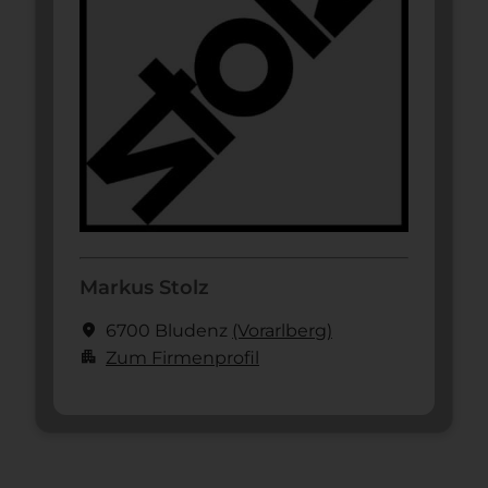
Markus Stolz
location_on
6700 Bludenz
(Vorarl­berg)
apartment
Zum Firmenprofil