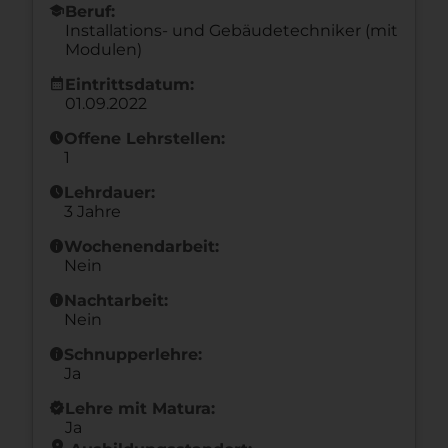
school
Beruf:
Installations- und Gebäudetechniker (mit
Modulen)
calendar_month
Eintrittsdatum:
01.09.2022
schedule
Offene Lehrstellen:
1
schedule
Lehrdauer:
3 Jahre
info
Wochenendarbeit:
Nein
info
Nachtarbeit:
Nein
info
Schnupperlehre:
Ja
new_releases
Lehre mit Matura:
Ja
location_on