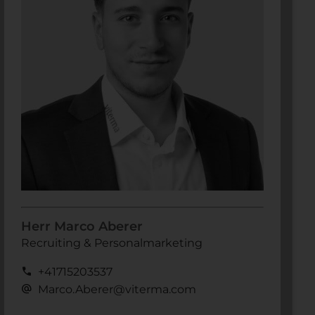
Herr Marco Aberer
Recruiting & Personalmarketing
call
+41715203537
alternate_email
Marco.Aberer@viterma.com