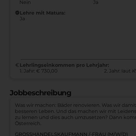
Nein
Ja
new_releases
Lehre mit Matura:
Ja
euro
Lehrlingseinkommen pro Lehrjahr:
1. Jahr: € 730,00
2. Jahr: laut 
Jobbeschreibung
Was wir machen: Bäder renovieren. Was wir dami
besseren Leben. Und das machen wir mit Leidensc
zu lernen und dies auch umzusetzen? Dann komm
Österreich.
GROSSHANDELSKAUFMANN /-FRAU (M/W/D)