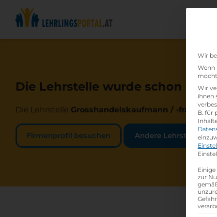
Wir be
Wenn S
möchte
Die Lehrstelle wurde schon beset
Wir ve
ihnen 
verbes
Die Lehrstelle
Grosshandelskaufmann / -frau (m/w
B. für
Inhalt
Daten
Firmenprofil besuchen
Andere Lehrstelle suc
einzuw
Einste
Einste
Einige
zur Nu
gemäß 
unzure
Gefah
verarb