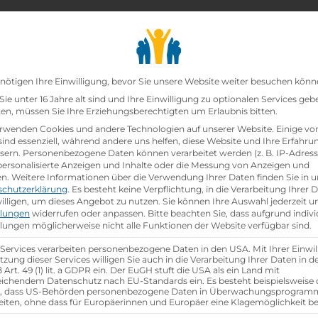
chair_alt
search
school
Lehrbetriebe
Lehrstellen Finden
Lehrb
Datenschutz-Präfer
nötigen Ihre Einwilligung, bevor Sie unsere Website weiter besuchen könn
ie unter 16 Jahre alt sind und Ihre Einwilligung zu optionalen Services geb
n, müssen Sie Ihre Erziehungsberechtigten um Erlaubnis bitten.
zt!
rwenden Cookies und andere Technologien auf unserer Website. Einige vo
sind essenziell, während andere uns helfen, diese Website und Ihre Erfahru
sern.
Personenbezogene Daten können verarbeitet werden (z. B. IP-Adresse
/d)
bei
Viterma Handels GmbH
ist schon
besetzt
.
 personalisierte Anzeigen und Inhalte oder die Messung von Anzeigen und
en.
Weitere Informationen über die Verwendung Ihrer Daten finden Sie in u
schutzerklärung
.
Es besteht keine Verpflichtung, in die Verarbeitung Ihrer 
hen
illigen, um dieses Angebot zu nutzen.
Sie können Ihre Auswahl jederzeit u
llungen
widerrufen oder anpassen.
Bitte beachten Sie, dass aufgrund indivi
llungen möglicherweise nicht alle Funktionen der Website verfügbar sind.
 Services verarbeiten personenbezogene Daten in den USA. Mit Ihrer Einwil
tzung dieser Services willigen Sie auch in die Verarbeitung Ihrer Daten in 
Art. 49 (1) lit. a GDPR ein. Der EuGH stuft die USA als ein Land mit
ichendem Datenschutz nach EU-Standards ein. Es besteht beispielsweise 
r, dass US-Behörden personenbezogene Daten in Überwachungsprogra
eiten, ohne dass für Europäerinnen und Europäer eine Klagemöglichkeit be