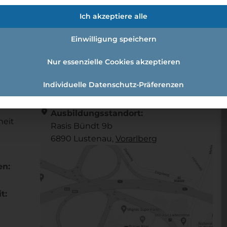
(m/w/d)
Ich akzeptiere alle
Einwilligung speichern
/ -frau (m/w/d)
Nur essenzielle Cookies akzeptieren
Individuelle Datenschutz-Präferenzen
Referenznummer: 2bdc4cf5
location_on
Ausbildungsstandort:
heit
Rasis Bündt 9b
6890 Lustenau,
Vorarl­berg
en:
t: