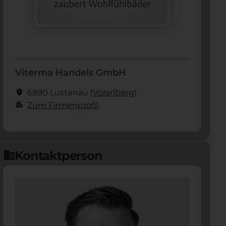
Viterma Handels GmbH
location_on
6890 Lustenau
(Vorarl­berg)
apartment
Zum Firmenprofil
Kontaktperson
domain