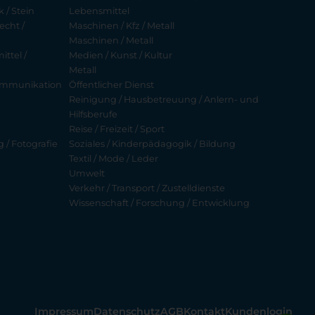
 / Stein
Lebensmittel
echt /
Maschinen / Kfz / Metall
Maschinen / Metall
ttel /
Medien / Kunst / Kultur
Metall
ekommunikation
Öffentlicher Dienst
Reinigung / Hausbetreuung / Anlern- und
Hilfsberufe
Reise / Freizeit / Sport
g / Fotografie
Soziales / Kinderpädagogik / Bildung
Textil / Mode / Leder
Umwelt
Verkehr / Transport / Zustelldienste
Wissenschaft / Forschung / Entwicklung
Impressum
Datenschutz
AGB
Kontakt
Kundenlogin