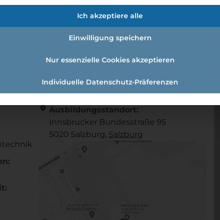
Ich akzeptiere alle
Einwilligung speichern
hnik)
Nur essenzielle Cookies akzeptieren
Individuelle Datenschutz-Präferenzen
Referenznummer: bc71bf42
location_on
Ausbildungsstandort:
Innsbrucker Bundesstraße 95
5020 Salzburg,
Salzburg
mtechnik
en:
t: