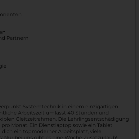
ponenten
t
ten
nd Partnern
gie
hwerpunkt Systemtechnik in einem einzigartigen
entliche Arbeitszeit umfasst 40 Stunden und
lexiblen Gleitzeitrahmen. Die Lehrlingsentschädigung
o pro Monat. Ein Dienstlaptop sowie ein Tablet
dich ein topmoderner Arbeitsplatz, viele
 Nur bei uns gibt es eine Woche Zusatzurlaub!