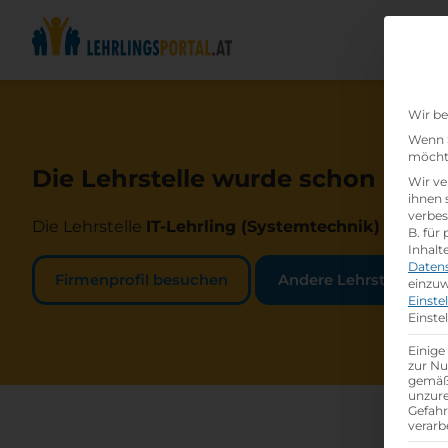
Wir be
Wenn S
möchte
Die Lehrstelle wurde schon beset
Wir ve
ihnen 
verbes
Die Lehrstelle
IT-Lehrling (Systemtechnik)
bei
Sal
B. für
Inhalt
Daten
Firmenprofil besuchen
Andere Lehrstelle suc
einzuw
Einste
Einste
Einige
zur Nu
gemäß 
unzure
Gefah
verarb