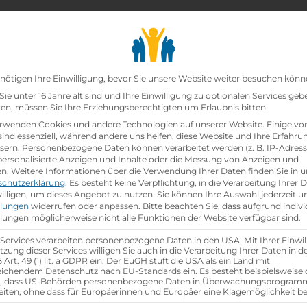
chair_alt
search
school
Lehrbetriebe
Lehrstellen Finden
Lehrb
Datenschutz-Präfer
nötigen Ihre Einwilligung, bevor Sie unsere Website weiter besuchen könn
ie unter 16 Jahre alt sind und Ihre Einwilligung zu optionalen Services geb
n, müssen Sie Ihre Erziehungsberechtigten um Erlaubnis bitten.
zt!
rwenden Cookies und andere Technologien auf unserer Website. Einige vo
sind essenziell, während andere uns helfen, diese Website und Ihre Erfahru
sern.
Personenbezogene Daten können verarbeitet werden (z. B. IP-Adresse
zburger Flughafen GmbH
ist schon
besetzt
.
 personalisierte Anzeigen und Inhalte oder die Messung von Anzeigen und
en.
Weitere Informationen über die Verwendung Ihrer Daten finden Sie in u
schutzerklärung
.
Es besteht keine Verpflichtung, in die Verarbeitung Ihrer 
hen
illigen, um dieses Angebot zu nutzen.
Sie können Ihre Auswahl jederzeit u
llungen
widerrufen oder anpassen.
Bitte beachten Sie, dass aufgrund indivi
llungen möglicherweise nicht alle Funktionen der Website verfügbar sind.
 Services verarbeiten personenbezogene Daten in den USA. Mit Ihrer Einwil
tzung dieser Services willigen Sie auch in die Verarbeitung Ihrer Daten in 
Art. 49 (1) lit. a GDPR ein. Der EuGH stuft die USA als ein Land mit
ichendem Datenschutz nach EU-Standards ein. Es besteht beispielsweise 
r, dass US-Behörden personenbezogene Daten in Überwachungsprogra
eiten, ohne dass für Europäerinnen und Europäer eine Klagemöglichkeit be