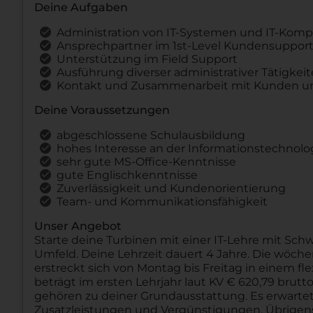
Deine Aufgaben
Administration von IT-Systemen und IT-Kom
Ansprechpartner im 1st-Level Kundensuppor
Unterstützung im Field Support
Ausführung diverser administrativer Tätigkei
Kontakt und Zusammenarbeit mit Kunden u
Deine Voraussetzungen
abgeschlossene Schulausbildung
hohes Interesse an der Informationstechnolo
sehr gute MS-Office-Kenntnisse
gute Englischkenntnisse
Zuverlässigkeit und Kundenorientierung
Team- und Kommunikationsfähigkeit
Unser Angebot
Starte deine Turbinen mit einer IT-Lehre mit Sc
Umfeld. Deine Lehrzeit dauert 4 Jahre. Die wöch
erstreckt sich von Montag bis Freitag in einem f
beträgt im ersten Lehrjahr laut KV € 620,79 brutt
gehören zu deiner Grundausstattung. Es erwartet 
Zusatzleistungen und Vergünstigungen. Übrigens: