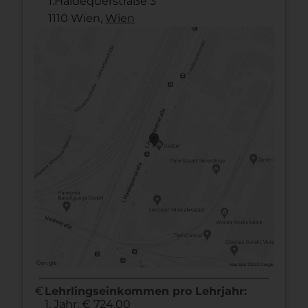
1.Haidequerstraße 3
1110 Wien,
Wien
euro
Lehrlingseinkommen pro Lehrjahr:
1. Jahr: € 724,00