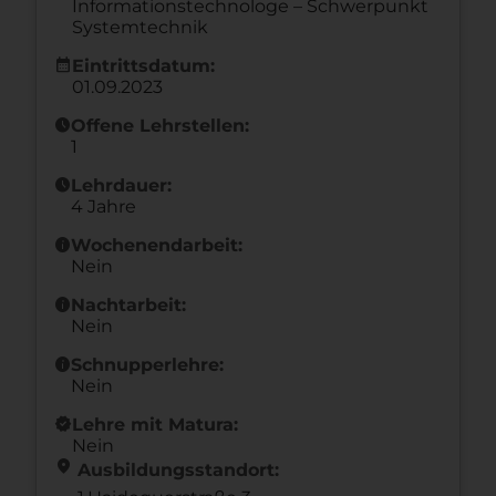
Informationstechnologe – Schwerpunkt
Systemtechnik
calendar_month
Eintrittsdatum:
01.09.2023
schedule
Offene Lehrstellen:
1
schedule
Lehrdauer:
4 Jahre
info
Wochenendarbeit:
Nein
info
Nachtarbeit:
Nein
info
Schnupperlehre:
Nein
new_releases
Lehre mit Matura:
Nein
location_on
Ausbildungsstandort: