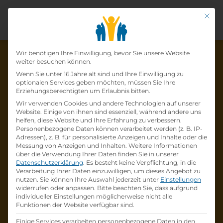
Mit di
Datenschutz-Präfer
Wir benötigen Ihre Einwilligung, bevor Sie unsere Website
weiter besuchen können.
Wenn Sie unter 16 Jahre alt sind und Ihre Einwilligung zu
optionalen Services geben möchten, müssen Sie Ihre
Die Lehrstelle wurde schon
Erziehungsberechtigten um Erlaubnis bitten.
Wir verwenden Cookies und andere Technologien auf unserer
besetzt!
Website. Einige von ihnen sind essenziell, während andere uns
helfen, diese Website und Ihre Erfahrung zu verbessern.
Personenbezogene Daten können verarbeitet werden (z. B. IP-
Die Lehrstelle
IT Systemtechniker•in (m/w/d)
Adressen), z. B. für personalisierte Anzeigen und Inhalte oder die
bei
Dietzel GmbH
ist schon
besetzt
.
Messung von Anzeigen und Inhalten.
Weitere Informationen
über die Verwendung Ihrer Daten finden Sie in unserer
Datenschutzerklärung
.
Es besteht keine Verpflichtung, in die
Firmenprofil besuchen
Verarbeitung Ihrer Daten einzuwilligen, um dieses Angebot zu
nutzen.
Sie können Ihre Auswahl jederzeit unter
Einstellungen
widerrufen oder anpassen.
Bitte beachten Sie, dass aufgrund
Andere Lehrstelle suchen
individueller Einstellungen möglicherweise nicht alle
Funktionen der Website verfügbar sind.
Einige Services verarbeiten personenbezogene Daten in den