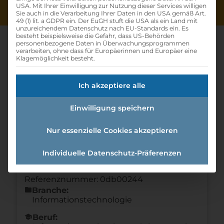
USA. Mit Ihrer Einwilligung zur Nutzung dieser Services willigen
Sie auch in die Verarbeitung Ihrer Daten in den USA gemäß Art.
49 (1) lit. a GDPR ein. Der EuGH stuft die USA als ein Land mit
unzureichendem Datenschutz nach EU-Standards ein. Es
besteht beispielsweise die Gefahr, dass US-Behörden
personenbezogene Daten in Überwachungsprogrammen
verarbeiten, ohne dass für Europäerinnen und Europäer eine
Klagemöglichkeit besteht.
It Systemtechniker•in
Ich akzeptiere alle
(m/w/d)
Einwilligung speichern
Home
»
Offene Lehrstellen
»
IT
Systemtechniker•in (m/w/d)
Nur essenzielle Cookies akzeptieren
Individuelle Datenschutz-Präferenzen
Details zur Lehrstelle
Referenznummer: 0db00244
folder
Branche:
Informationstechnologie
school
Beruf: