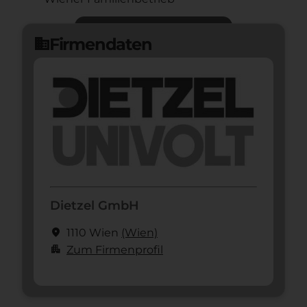
Jetzt bewerben
arrow_forward
Firmendaten
domain
Dietzel GmbH
location_on
1110 Wien
(Wien)
apartment
Zum Firmenprofil