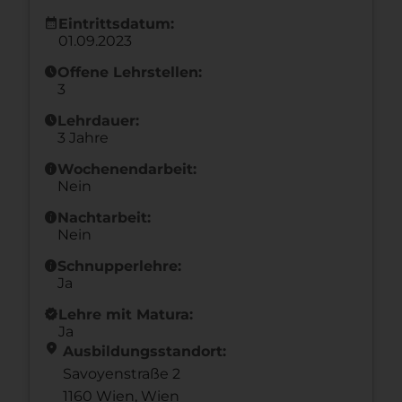
calendar_month
Eintrittsdatum:
01.09.2023
schedule
Offene Lehrstellen:
3
schedule
Lehrdauer:
3 Jahre
info
Wochenendarbeit:
Nein
info
Nachtarbeit:
Nein
info
Schnupperlehre:
Ja
new_releases
Lehre mit Matura:
Ja
location_on
Ausbildungsstandort:
Savoyenstraße 2
1160 Wien,
Wien