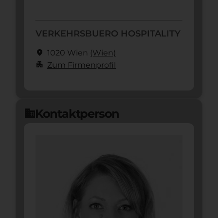
VERKEHRSBUERO HOSPITALITY
location_on
1020 Wien
(Wien)
apartment
Zum Firmenprofil
Kontaktperson
domain