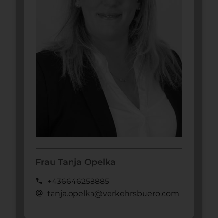
Frau Tanja Opelka
call
+436646258885
alternate_email
tanja.opelka@verkehrsbuero.com