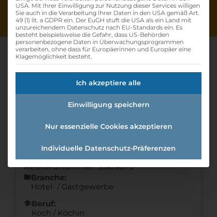
USA. Mit Ihrer Einwilligung zur Nutzung dieser Services willigen
Sie auch in die Verarbeitung Ihrer Daten in den USA gemäß Art.
49 (1) lit. a GDPR ein. Der EuGH stuft die USA als ein Land mit
unzureichendem Datenschutz nach EU-Standards ein. Es
besteht beispielsweise die Gefahr, dass US-Behörden
personenbezogene Daten in Überwachungsprogrammen
verarbeiten, ohne dass für Europäerinnen und Europäer eine
Klagemöglichkeit besteht.
Kochlehrling (m/w/d)
Ich akzeptiere alle
Home
»
Offene Lehrstellen
»
Kochlehrling
Einwilligung speichern
(m/w/d)
Nur essenzielle Cookies akzeptieren
Details zur Lehrstelle
Individuelle Datenschutz-Präferenzen
Referenznummer: 38a2ad70
folder
Branche:
Hotel- / Gastgewerbe
school
Beruf:
Koch / Köchin