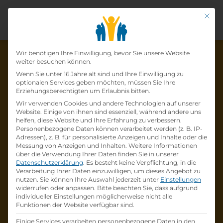
Mit di
Datenschutz-Präfer
Wir benötigen Ihre Einwilligung, bevor Sie unsere Website
weiter besuchen können.
Wenn Sie unter 16 Jahre alt sind und Ihre Einwilligung zu
optionalen Services geben möchten, müssen Sie Ihre
Die Lehrstelle wurde schon
Erziehungsberechtigten um Erlaubnis bitten.
Wir verwenden Cookies und andere Technologien auf unserer
besetzt!
Website. Einige von ihnen sind essenziell, während andere uns
helfen, diese Website und Ihre Erfahrung zu verbessern.
Personenbezogene Daten können verarbeitet werden (z. B. IP-
Die Lehrstelle
Kochlehrling (m/w/d)
bei
Adressen), z. B. für personalisierte Anzeigen und Inhalte oder die
VERKEHRSBUERO HOSPITALITY
ist schon
Messung von Anzeigen und Inhalten.
Weitere Informationen
über die Verwendung Ihrer Daten finden Sie in unserer
besetzt
.
Datenschutzerklärung
.
Es besteht keine Verpflichtung, in die
Verarbeitung Ihrer Daten einzuwilligen, um dieses Angebot zu
nutzen.
Sie können Ihre Auswahl jederzeit unter
Einstellungen
Firmenprofil besuchen
widerrufen oder anpassen.
Bitte beachten Sie, dass aufgrund
individueller Einstellungen möglicherweise nicht alle
Funktionen der Website verfügbar sind.
Andere Lehrstelle suchen
Einige Services verarbeiten personenbezogene Daten in den