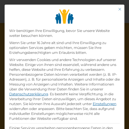
Mit di
Datenschutz-Präfer
Wir benötigen Ihre Einwilligung, bevor Sie unsere Website
weiter besuchen können.
Wenn Sie unter 16 Jahre alt sind und Ihre Einwilligung zu
optionalen Services geben möchten, müssen Sie Ihre
Die Lehrstelle wurde schon
Erziehungsberechtigten um Erlaubnis bitten.
Wir verwenden Cookies und andere Technologien auf unserer
besetzt!
Website. Einige von ihnen sind essenziell, während andere uns
helfen, diese Website und Ihre Erfahrung zu verbessern.
Personenbezogene Daten können verarbeitet werden (z. B. IP-
Die Lehrstelle
Kopie: Lehre Einzelhandel
Adressen), z. B. für personalisierte Anzeigen und Inhalte oder die
(m/w/d) - ab Herbst 2025
bei
Ströck
ist schon
Messung von Anzeigen und Inhalten.
Weitere Informationen
über die Verwendung Ihrer Daten finden Sie in unserer
besetzt
.
Datenschutzerklärung
.
Es besteht keine Verpflichtung, in die
Verarbeitung Ihrer Daten einzuwilligen, um dieses Angebot zu
nutzen.
Sie können Ihre Auswahl jederzeit unter
Einstellungen
Firmenprofil besuchen
widerrufen oder anpassen.
Bitte beachten Sie, dass aufgrund
individueller Einstellungen möglicherweise nicht alle
Funktionen der Website verfügbar sind.
Andere Lehrstelle suchen
Einige Services verarbeiten personenbezogene Daten in den