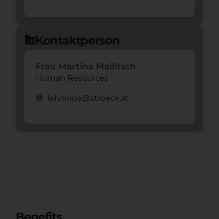
Kontaktperson
domain
Frau Martina Mallitsch
Human Resources
alternate_email
lehrlinge@stroeck.at
Benefits