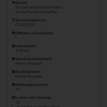
school
Beruf:
Einzelhandelskaufmann -
Einzelhandelskauffrau
calendar_month
Eintrittsdatum:
01.09.2025
schedule
Offene Lehrstellen:
1
schedule
Lehrdauer:
3 Jahre
info
Wochenendarbeit:
Keine Angabe
info
Nachtarbeit:
Keine Angabe
info
Schnupperlehre:
Ja
new_releases
Lehre mit Matura:
Ja
l