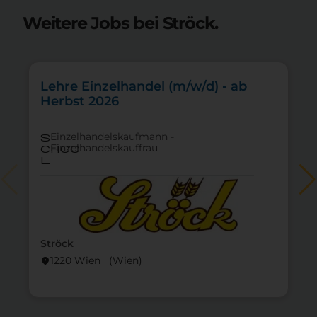
Weitere Jobs bei Ströck.
Lehre Einzelhandel (m/w/d) - ab
Herbst 2026
Einzelhandelskaufmann -
s
Einzelhandelskauffrau
choo
l
Ströck
1220 Wien (Wien)
location_on
lo