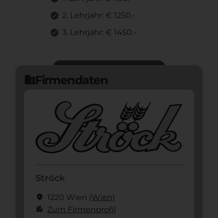
2. Lehrjahr: € 1250.-
3. Lehrjahr: € 1450.-
Jetzt bewerben
arrow_forward
Firmendaten
domain
Ströck
location_on
1220 Wien
(Wien)
apartment
Zum Firmenprofil