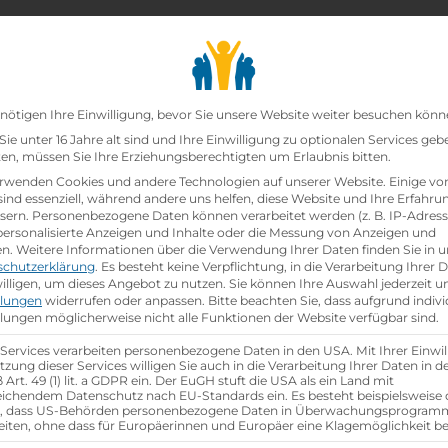
chair_alt
search
school
Lehrbetriebe
Lehrstellen Finden
Lehrb
Datenschutz-Präfer
nötigen Ihre Einwilligung, bevor Sie unsere Website weiter besuchen könn
ie unter 16 Jahre alt sind und Ihre Einwilligung zu optionalen Services geb
n, müssen Sie Ihre Erziehungsberechtigten um Erlaubnis bitten.
*mann
rwenden Cookies und andere Technologien auf unserer Website. Einige vo
sind essenziell, während andere uns helfen, diese Website und Ihre Erfahru
sern.
Personenbezogene Daten können verarbeitet werden (z. B. IP-Adresse
fachfrau*mann
 personalisierte Anzeigen und Inhalte oder die Messung von Anzeigen und
en.
Weitere Informationen über die Verwendung Ihrer Daten finden Sie in u
schutzerklärung
.
Es besteht keine Verpflichtung, in die Verarbeitung Ihrer 
illigen, um dieses Angebot zu nutzen.
Sie können Ihre Auswahl jederzeit u
llungen
widerrufen oder anpassen.
Bitte beachten Sie, dass aufgrund indivi
llungen möglicherweise nicht alle Funktionen der Website verfügbar sind.
Referenznummer: 5287af9e
 Services verarbeiten personenbezogene Daten in den USA. Mit Ihrer Einwil
location_on
Ausbildungsstandort:
tzung dieser Services willigen Sie auch in die Verarbeitung Ihrer Daten in 
Art. 49 (1) lit. a GDPR ein. Der EuGH stuft die USA als ein Land mit
Guglwald 8
ichendem Datenschutz nach EU-Standards ein. Es besteht beispielsweise 
r, dass US-Behörden personenbezogene Daten in Überwachungsprogra
4191 Guglwald,
eiten, ohne dass für Europäerinnen und Europäer eine Klagemöglichkeit be