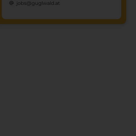
alternate_email
jobs@guglwald.at