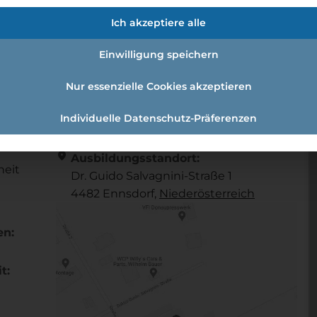
dustriekaufmann
Ich akzeptiere alle
Einwilligung speichern
ffrau-Industriekaufmann
Nur essenzielle Cookies akzeptieren
Individuelle Datenschutz-Präferenzen
Referenznummer: 5a471dae
location_on
Ausbildungsstandort:
heit
Dr. Guido Salvagnini-Straße 1
4482 Ennsdorf,
Nieder­österreich
en:
t: