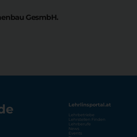
hinenbau GesmbH.
de
Lehrlinsportal.at
Lehrbetriebe
Lehrstellen Finden
Lehrberufe
News
Events