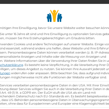
chair_alt
search
school
Lehrbetriebe
Lehrstellen Finden
Lehrb
Datenschutz-Präfer
nötigen Ihre Einwilligung, bevor Sie unsere Website weiter besuchen könn
ie unter 16 Jahre alt sind und Ihre Einwilligung zu optionalen Services geb
n, müssen Sie Ihre Erziehungsberechtigten um Erlaubnis bitten.
zt!
rwenden Cookies und andere Technologien auf unserer Website. Einige vo
sind essenziell, während andere uns helfen, diese Website und Ihre Erfahru
sern.
Personenbezogene Daten können verarbeitet werden (z. B. IP-Adresse
riekaufmann
bei
Salvagnini Maschinenbau GesmbH
is
 personalisierte Anzeigen und Inhalte oder die Messung von Anzeigen und
en.
Weitere Informationen über die Verwendung Ihrer Daten finden Sie in u
schutzerklärung
.
Es besteht keine Verpflichtung, in die Verarbeitung Ihrer 
hen
illigen, um dieses Angebot zu nutzen.
Sie können Ihre Auswahl jederzeit u
llungen
widerrufen oder anpassen.
Bitte beachten Sie, dass aufgrund indivi
llungen möglicherweise nicht alle Funktionen der Website verfügbar sind.
 Services verarbeiten personenbezogene Daten in den USA. Mit Ihrer Einwil
tzung dieser Services willigen Sie auch in die Verarbeitung Ihrer Daten in 
Art. 49 (1) lit. a GDPR ein. Der EuGH stuft die USA als ein Land mit
ichendem Datenschutz nach EU-Standards ein. Es besteht beispielsweise 
r, dass US-Behörden personenbezogene Daten in Überwachungsprogra
eiten, ohne dass für Europäerinnen und Europäer eine Klagemöglichkeit be