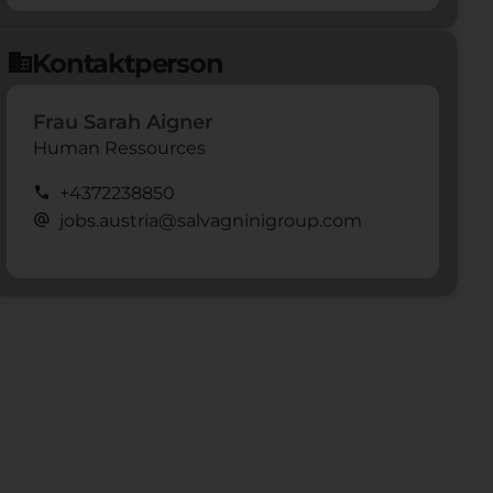
Kontaktperson
domain
Frau Sarah Aigner
Human Ressources
call
+4372238850
alternate_email
jobs.austria@salvagninigroup.com