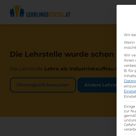
Wir be
Wenn S
möchte
Die Lehrstelle wurde schon beset
Wir ve
ihnen 
verbes
Die Lehrstelle
Lehre als Industriekauffrau-Indust
B. für
Inhalt
Daten
Firmenprofil besuchen
Andere Lehrstelle suc
einzuw
Einste
Einste
Einige
zur Nu
gemäß 
unzure
Gefah
verarb