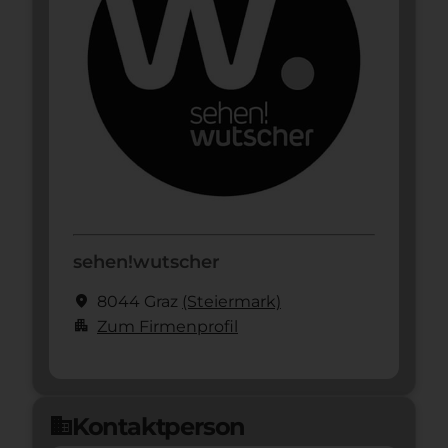
sehen!wutscher
location_on
8044 Graz
(Steier­mark)
apartment
Zum Firmenprofil
Kontaktperson
domain