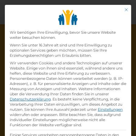
Mit di
Datenschutz-Präfer
Wir benötigen Ihre Einwilligung, bevor Sie unsere Website
weiter besuchen können.
Wenn Sie unter 16 Jahre alt sind und Ihre Einwilligung zu
optionalen Services geben möchten, müssen Sie Ihre
Die Lehrstelle wurde schon
Erziehungsberechtigten um Erlaubnis bitten.
Wir verwenden Cookies und andere Technologien auf unserer
besetzt!
Website. Einige von ihnen sind essenziell, während andere uns
helfen, diese Website und Ihre Erfahrung zu verbessern.
Personenbezogene Daten können verarbeitet werden (z. B. IP-
Die Lehrstelle
Lehre Augenoptiker/in
bei
Adressen), z. B. für personalisierte Anzeigen und Inhalte oder die
sehen!wutscher
ist schon
besetzt
.
Messung von Anzeigen und Inhalten.
Weitere Informationen
über die Verwendung Ihrer Daten finden Sie in unserer
Datenschutzerklärung
.
Es besteht keine Verpflichtung, in die
Firmenprofil besuchen
Verarbeitung Ihrer Daten einzuwilligen, um dieses Angebot zu
nutzen.
Sie können Ihre Auswahl jederzeit unter
Einstellungen
widerrufen oder anpassen.
Bitte beachten Sie, dass aufgrund
Andere Lehrstelle suchen
individueller Einstellungen möglicherweise nicht alle
Funktionen der Website verfügbar sind.
Einige Services verarbeiten personenbezogene Daten in den