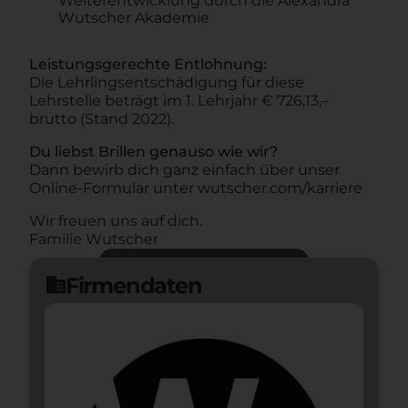
Weiterentwicklung durch die Alexandra
Wutscher Akademie
Leistungsgerechte Entlohnung:
Die Lehrlingsentschädigung für diese
Lehrstelle beträgt im 1. Lehrjahr € 726,13,–
brutto (Stand 2022).
Du liebst Brillen genauso wie wir?
Dann bewirb dich ganz einfach über unser
Online-Formular unter wutscher.com/karriere
Wir freuen uns auf dich.
Familie Wutscher
Jetzt bewerben
arrow_forward
Firmendaten
domain