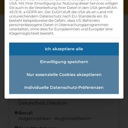
USA. Mit Ihrer Einwilligung zur Nutzung dieser Services willigen
Sie auch in die Verarbeitung Ihrer Daten in den USA gemäß Art.
49 (1) lit. a GDPR ein. Der EuGH stuft die USA als ein Land mit
unzureichendem Datenschutz nach EU-Standards ein. Es
besteht beispielsweise die Gefahr, dass US-Behörden
personenbezogene Daten in Überwachungsprogrammen
verarbeiten, ohne dass für Europäerinnen und Europäer eine
Klagemöglichkeit besteht.
Lehre Augenoptiker/in
Ich akzeptiere alle
Home
»
Offene Lehrstellen
»
Lehre
Augenoptiker/in
Einwilligung speichern
Nur essenzielle Cookies akzeptieren
Details zur Lehrstelle
Individuelle Datenschutz-Präferenzen
Referenznummer: 38508859
folder
Branche:
Gesundheit / Medizin
school
Beruf:
Augenoptiker - Augenoptikerin