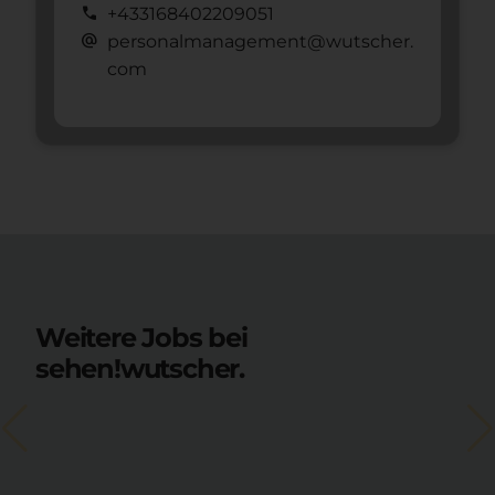
call
+433168402209051
alternate_email
personalmanagement@wutscher.
com
Weitere Jobs bei
sehen!wutscher.