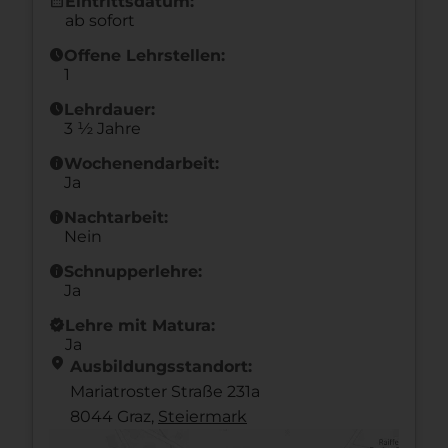
calendar_month
Eintrittsdatum:
ab sofort
schedule
Offene Lehrstellen:
1
schedule
Lehrdauer:
3 ½ Jahre
info
Wochenendarbeit:
Ja
info
Nachtarbeit:
Nein
info
Schnupperlehre:
Ja
new_releases
Lehre mit Matura:
Ja
location_on
Ausbildungsstandort:
Mariatroster Straße 231a
8044 Graz,
Steier­mark