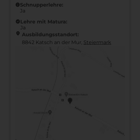
info
Schnupperlehre:
Ja
new_releases
Lehre mit Matura:
Ja
location_on
Ausbildungsstandort:
8842 Katsch an der Mur,
Steier­mark