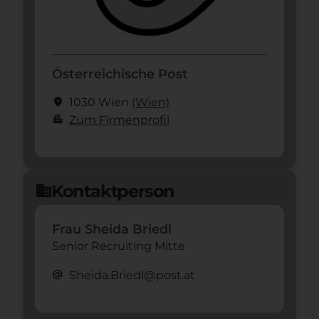
Österreichische Post
location_on
1030 Wien
(Wien)
apartment
Zum Firmenprofil
Kontaktperson
domain
Frau Sheida Briedl
Senior Recruiting Mitte
alternate_email
Sheida.Briedl@post.at