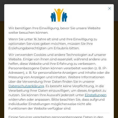
Mit di
Datenschutz-Präfer
Wir benötigen Ihre Einwilligung, bevor Sie unsere Website
weiter besuchen können.
Wenn Sie unter 16 Jahre alt sind und Ihre Einwilligung zu
optionalen Services geben möchten, müssen Sie Ihre
Die Lehrstelle wurde schon
Erziehungsberechtigten um Erlaubnis bitten.
Wir verwenden Cookies und andere Technologien auf unserer
besetzt!
Website. Einige von ihnen sind essenziell, während andere uns
helfen, diese Website und Ihre Erfahrung zu verbessern.
Personenbezogene Daten können verarbeitet werden (z. B. IP-
Die Lehrstelle
Lehre Brief- und Paketlogistik
Adressen), z. B. für personalisierte Anzeigen und Inhalte oder die
Schwerpunkt Distribution (w/m/d) 8842
Messung von Anzeigen und Inhalten.
Weitere Informationen
über die Verwendung Ihrer Daten finden Sie in unserer
Katsch an der Mur
bei
Österreichische Post
Datenschutzerklärung
.
Es besteht keine Verpflichtung, in die
ist schon
besetzt
.
Verarbeitung Ihrer Daten einzuwilligen, um dieses Angebot zu
nutzen.
Sie können Ihre Auswahl jederzeit unter
Einstellungen
widerrufen oder anpassen.
Bitte beachten Sie, dass aufgrund
Firmenprofil besuchen
individueller Einstellungen möglicherweise nicht alle
Funktionen der Website verfügbar sind.
Andere Lehrstelle suchen
Einige Services verarbeiten personenbezogene Daten in den