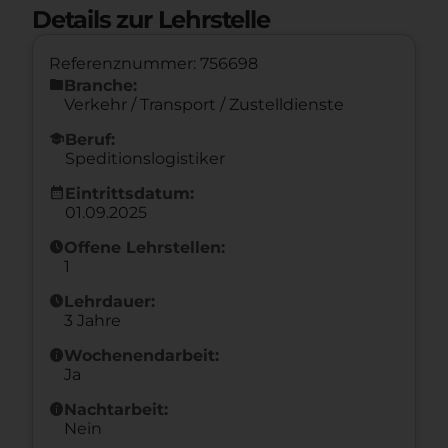
Details zur Lehrstelle
Referenznummer: 756698
folder
Branche:
Verkehr / Transport / Zustelldienste
school
Beruf:
Speditionslogistiker
calendar_month
Eintrittsdatum:
01.09.2025
schedule
Offene Lehrstellen:
1
schedule
Lehrdauer:
3 Jahre
info
Wochenendarbeit:
Ja
info
Nachtarbeit:
Nein