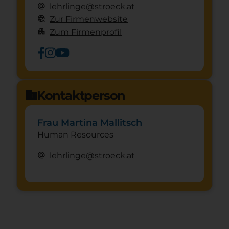
alternate_email
lehrlinge@stroeck.at
captive_portal
Zur Firmenwebsite
apartment
Zum Firmenprofil
Kontaktperson
domain
Frau Martina Mallitsch
Human Resources
alternate_email
lehrlinge@stroeck.at