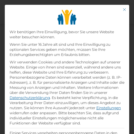
Mit di
Datenschutz-Präfer
Wir benötigen Ihre Einwilligung, bevor Sie unsere Website
weiter besuchen können.
Wenn Sie unter 16 Jahre alt sind und Ihre Einwilligung zu
Lehre Einzelhandel (m/w/d) -
optionalen Services geben möchten, müssen Sie Ihre
Erziehungsberechtigten um Erlaubnis bitten.
Ab Herbst 2026
Wir verwenden Cookies und andere Technologien auf unserer
Website. Einige von ihnen sind essenziell, während andere uns
helfen, diese Website und Ihre Erfahrung zu verbessern.
Home
»
Offene Lehrstellen
»
Lehre Einzelhandel
Personenbezogene Daten können verarbeitet werden (z. B. IP-
(m/w/d) - ab Herbst 2026
Adressen), z. B. für personalisierte Anzeigen und Inhalte oder die
Messung von Anzeigen und Inhalten.
Weitere Informationen
über die Verwendung Ihrer Daten finden Sie in unserer
Datenschutzerklärung
.
Es besteht keine Verpflichtung, in die
Details zur Lehrstelle
Verarbeitung Ihrer Daten einzuwilligen, um dieses Angebot zu
nutzen.
Sie können Ihre Auswahl jederzeit unter
Einstellungen
widerrufen oder anpassen.
Bitte beachten Sie, dass aufgrund
Referenznummer: 1ph2s4
individueller Einstellungen möglicherweise nicht alle
folder
Branche:
Funktionen der Website verfügbar sind.
Handel / Logistik / Verkauf
Einige Services verarbeiten personenbezogene Daten in den