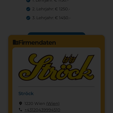
1. Lehrjahr: € 1150.-
2. Lehrjahr: € 1250.-
3. Lehrjahr: € 1450.-
Jetzt bewerben
arrow_forward
Firmendaten
domain
Ströck
location_on
1220 Wien
(Wien)
call
+43120439994510