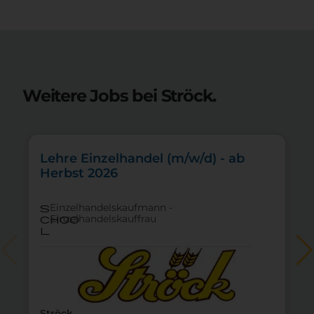
Weitere Jobs bei Ströck.
Lehre Einzelhandel (m/w/d) - ab
Herbst 2026
Einzelhandelskaufmann -
s
Einzelhandelskauffrau
choo
l
Ströck