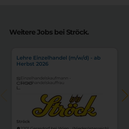
Weitere Jobs bei Ströck.
Lehre Einzelhandel (m/w/d) - ab
Herbst 2026
Einzelhandelskaufmann -
s
Einzelhandelskauffrau
choo
l
Ströck
2201 Gerasdorf bei Wien (Nieder­österreich)
location_on
lo