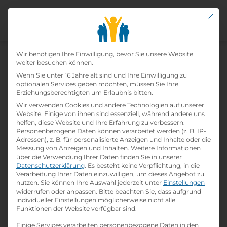
Mit di
Datenschutz-Präfer
Wir benötigen Ihre Einwilligung, bevor Sie unsere Website
weiter besuchen können.
Wenn Sie unter 16 Jahre alt sind und Ihre Einwilligung zu
Lehre Einzelhandel (m/w/d) -
optionalen Services geben möchten, müssen Sie Ihre
Erziehungsberechtigten um Erlaubnis bitten.
Ab Herbst 2026
Wir verwenden Cookies und andere Technologien auf unserer
Website. Einige von ihnen sind essenziell, während andere uns
helfen, diese Website und Ihre Erfahrung zu verbessern.
Home
»
Offene Lehrstellen
»
Lehre Einzelhandel
Personenbezogene Daten können verarbeitet werden (z. B. IP-
(m/w/d) - ab Herbst 2026
Adressen), z. B. für personalisierte Anzeigen und Inhalte oder die
Messung von Anzeigen und Inhalten.
Weitere Informationen
über die Verwendung Ihrer Daten finden Sie in unserer
Datenschutzerklärung
.
Es besteht keine Verpflichtung, in die
Details zur Lehrstelle
Verarbeitung Ihrer Daten einzuwilligen, um dieses Angebot zu
nutzen.
Sie können Ihre Auswahl jederzeit unter
Einstellungen
widerrufen oder anpassen.
Bitte beachten Sie, dass aufgrund
Referenznummer: nmv6dl
individueller Einstellungen möglicherweise nicht alle
folder
Branche:
Funktionen der Website verfügbar sind.
Handel / Logistik / Verkauf
Einige Services verarbeiten personenbezogene Daten in den