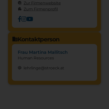
captive_portal
Zur Firmenwebsite
apartment
Zum Firmenprofil
Kontaktperson
domain
Frau Martina Mallitsch
Human Resources
alternate_email
lehrlinge@stroeck.at