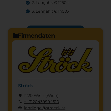
2. Lehrjahr: € 1250.-
3. Lehrjahr: € 1450.-
Jetzt bewerben
arrow_forward
Firmendaten
domain
Ströck
location_on
1220 Wien
(Wien)
call
+43120439994510
alternate_email
lehrlinge@stroeck.at