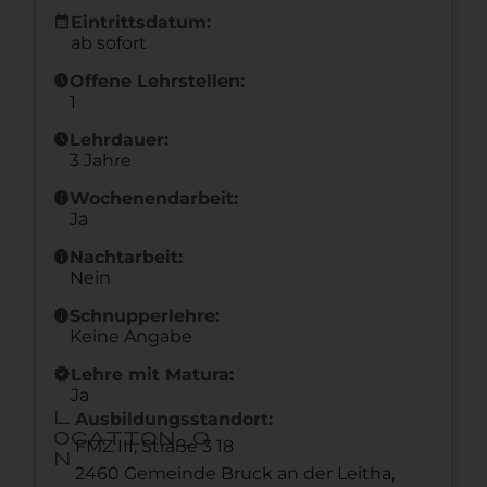
calendar_month
Eintrittsdatum:
ab sofort
schedule
Offene Lehrstellen:
1
schedule
Lehrdauer:
3 Jahre
info
Wochenendarbeit:
Ja
info
Nachtarbeit:
Nein
info
Schnupperlehre:
Keine Angabe
new_releases
Lehre mit Matura:
Ja
l
Ausbildungsstandort:
ocation_o
FMZ III, Straße 3 18
n
2460 Gemeinde Bruck an der Leitha,