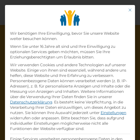
Mit di
Datenschutz-Präfer
Wir benötigen Ihre Einwilligung, bevor Sie unsere Website
weiter besuchen können.
Wenn Sie unter 16 Jahre alt sind und Ihre Einwilligung zu
optionalen Services geben möchten, müssen Sie Ihre
Die Lehrstelle wurde schon
Erziehungsberechtigten um Erlaubnis bitten.
Wir verwenden Cookies und andere Technologien auf unserer
besetzt!
Website. Einige von ihnen sind essenziell, während andere uns
helfen, diese Website und Ihre Erfahrung zu verbessern.
Personenbezogene Daten können verarbeitet werden (z. B. IP-
Die Lehrstelle
Lehre Einzelhandel (m/w/d)
bei
Adressen), z. B. für personalisierte Anzeigen und Inhalte oder die
Tchibo Österreich
ist schon
besetzt
.
Messung von Anzeigen und Inhalten.
Weitere Informationen
über die Verwendung Ihrer Daten finden Sie in unserer
Datenschutzerklärung
.
Es besteht keine Verpflichtung, in die
Firmenprofil besuchen
Verarbeitung Ihrer Daten einzuwilligen, um dieses Angebot zu
nutzen.
Sie können Ihre Auswahl jederzeit unter
Einstellungen
widerrufen oder anpassen.
Bitte beachten Sie, dass aufgrund
Andere Lehrstelle suchen
individueller Einstellungen möglicherweise nicht alle
Funktionen der Website verfügbar sind.
Einige Services verarbeiten personenbezogene Daten in den