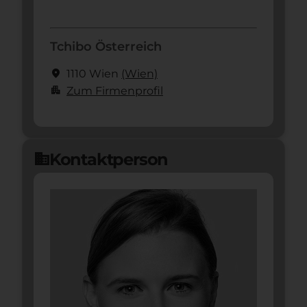
Tchibo Österreich
location_on
1110 Wien
(Wien)
apartment
Zum Firmenprofil
Kontaktperson
domain