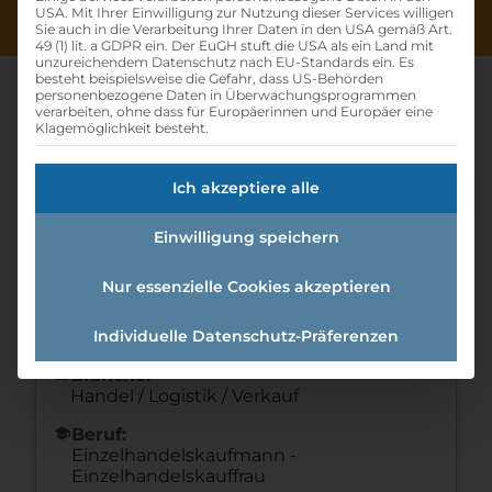
USA. Mit Ihrer Einwilligung zur Nutzung dieser Services willigen
Sie auch in die Verarbeitung Ihrer Daten in den USA gemäß Art.
49 (1) lit. a GDPR ein. Der EuGH stuft die USA als ein Land mit
unzureichendem Datenschutz nach EU-Standards ein. Es
besteht beispielsweise die Gefahr, dass US-Behörden
personenbezogene Daten in Überwachungsprogrammen
verarbeiten, ohne dass für Europäerinnen und Europäer eine
Klagemöglichkeit besteht.
Lehre Einzelhandel (m/w/d)
Ich akzeptiere alle
Home
»
Offene Lehrstellen
»
Lehre Einzelhandel
(m/w/d)
Einwilligung speichern
Nur essenzielle Cookies akzeptieren
Details zur Lehrstelle
Individuelle Datenschutz-Präferenzen
Referenznummer: f05f9cd2
folder
Branche:
Handel / Logistik / Verkauf
school
Beruf:
Einzelhandelskaufmann -
Einzelhandelskauffrau