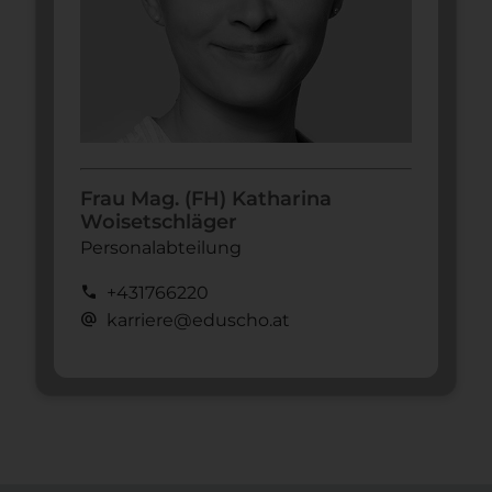
Frau Mag. (FH) Katharina
Woisetschläger
Personalabteilung
call
+431766220
alternate_email
karriere@eduscho.at