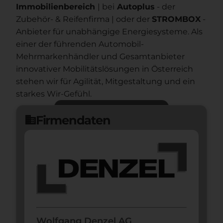
Immobilienbereich
| bei
Autoplus
- der
Zubehör- & Reifenfirma | oder der
STROMBOX
-
Anbieter für unabhängige Energiesysteme. Als
einer der führenden Automobil-
Mehrmarkenhändler und Gesamtanbieter
innovativer Mobilitätslösungen in Österreich
stehen wir für Agilität, Mitgestaltung und ein
starkes Wir-Gefühl.
Jetzt bewerben
arrow_forward
Firmendaten
domain
Wolfgang Denzel AG