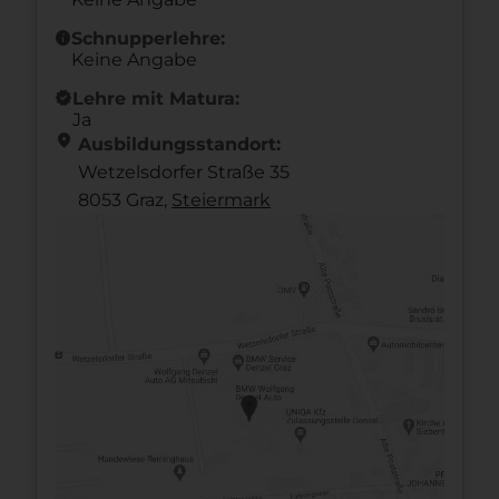
info
Schnupperlehre:
Keine Angabe
new_releases
Lehre mit Matura:
Ja
location_on
Ausbildungsstandort:
Wetzelsdorfer Straße 35
8053 Graz,
Steier­mark