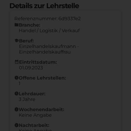
Details zur Lehrstelle
Referenznummer: 6d9337e2
folder
Branche:
Handel / Logistik / Verkauf
school
Beruf:
Einzelhandelskaufmann -
Einzelhandelskauffrau
calendar_month
Eintrittsdatum:
01.09.2023
schedule
Offene Lehrstellen:
1
schedule
Lehrdauer:
3 Jahre
info
Wochenendarbeit:
Keine Angabe
info
Nachtarbeit:
Keine Angabe