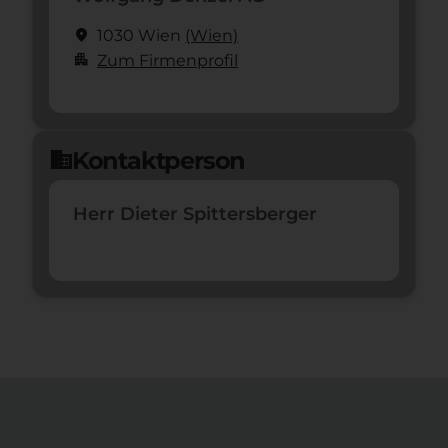
location_on
1030 Wien
(Wien)
apartment
Zum Firmenprofil
Kontaktperson
domain
Herr Dieter Spittersberger