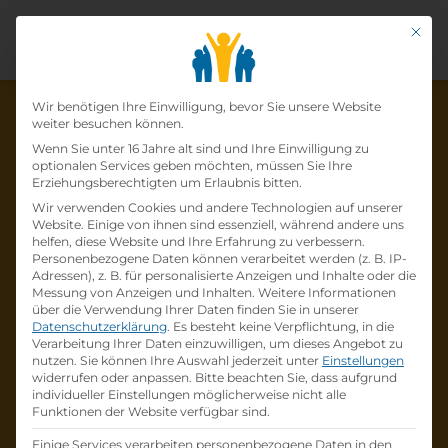
Mit di
Datenschutz-Präfer
Wir benötigen Ihre Einwilligung, bevor Sie unsere Website
weiter besuchen können.
Wenn Sie unter 16 Jahre alt sind und Ihre Einwilligung zu
optionalen Services geben möchten, müssen Sie Ihre
Die Lehrstelle wurde schon
Erziehungsberechtigten um Erlaubnis bitten.
Wir verwenden Cookies und andere Technologien auf unserer
besetzt!
Website. Einige von ihnen sind essenziell, während andere uns
helfen, diese Website und Ihre Erfahrung zu verbessern.
Personenbezogene Daten können verarbeitet werden (z. B. IP-
Die Lehrstelle
Lehre Einzelhandel mit
Adressen), z. B. für personalisierte Anzeigen und Inhalte oder die
Schwerpunkt Kfz-Ersatzeillager - 3 Lehrjahre
Messung von Anzeigen und Inhalten.
Weitere Informationen
über die Verwendung Ihrer Daten finden Sie in unserer
(m/w/x)
bei
Wolfgang Denzel AG
ist schon
Datenschutzerklärung
.
Es besteht keine Verpflichtung, in die
besetzt
.
Verarbeitung Ihrer Daten einzuwilligen, um dieses Angebot zu
nutzen.
Sie können Ihre Auswahl jederzeit unter
Einstellungen
widerrufen oder anpassen.
Bitte beachten Sie, dass aufgrund
Firmenprofil besuchen
individueller Einstellungen möglicherweise nicht alle
Funktionen der Website verfügbar sind.
Andere Lehrstelle suchen
Einige Services verarbeiten personenbezogene Daten in den