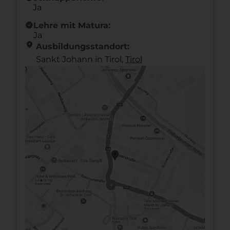
Ja
new_releases
Lehre mit Matura:
Ja
location_on
Ausbildungsstandort:
Sankt Johann in Tirol,
Tirol