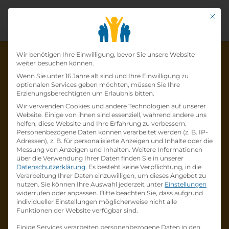
Mit di
Datenschutz-Präfer
Wir benötigen Ihre Einwilligung, bevor Sie unsere Website
weiter besuchen können.
Wenn Sie unter 16 Jahre alt sind und Ihre Einwilligung zu
optionalen Services geben möchten, müssen Sie Ihre
Die Lehrstelle wurde schon
Erziehungsberechtigten um Erlaubnis bitten.
Wir verwenden Cookies und andere Technologien auf unserer
besetzt!
Website. Einige von ihnen sind essenziell, während andere uns
helfen, diese Website und Ihre Erfahrung zu verbessern.
Personenbezogene Daten können verarbeitet werden (z. B. IP-
Die Lehrstelle
Lehre Einzelhandelskauffrau/-
Adressen), z. B. für personalisierte Anzeigen und Inhalte oder die
mann mit Schwerpunkt Feinkost
bei
SPAR
Messung von Anzeigen und Inhalten.
Weitere Informationen
über die Verwendung Ihrer Daten finden Sie in unserer
Österreichische Warenhandels-AG
ist schon
Datenschutzerklärung
.
Es besteht keine Verpflichtung, in die
besetzt
.
Verarbeitung Ihrer Daten einzuwilligen, um dieses Angebot zu
nutzen.
Sie können Ihre Auswahl jederzeit unter
Einstellungen
widerrufen oder anpassen.
Bitte beachten Sie, dass aufgrund
Firmenprofil besuchen
individueller Einstellungen möglicherweise nicht alle
Funktionen der Website verfügbar sind.
Andere Lehrstelle suchen
Einige Services verarbeiten personenbezogene Daten in den