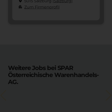
location_on
5015 Salzburg
(Salzburg)
apartment
Zum Firmenprofil
Weitere Jobs bei SPAR
Österreichische Warenhandels-
AG.