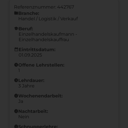
Referenznummer: 442767
folder
Branche:
Handel / Logistik / Verkauf
school
Beruf:
Einzelhandelskaufmann -
Einzelhandelskauffrau
calendar_month
Eintrittsdatum:
01.09.2025
schedule
Offene Lehrstellen:
1
schedule
Lehrdauer:
3 Jahre
info
Wochenendarbeit:
Ja
info
Nachtarbeit:
Nein
info
Schnupperlehre: