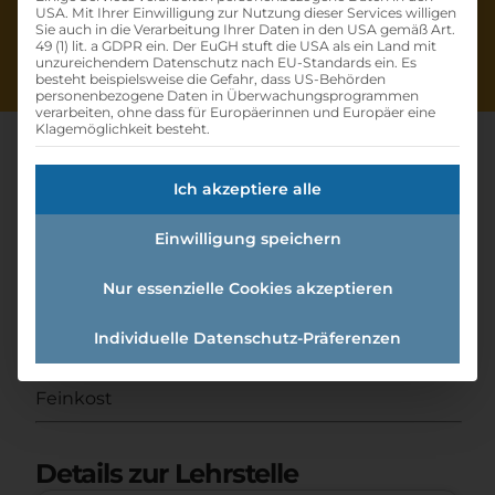
USA. Mit Ihrer Einwilligung zur Nutzung dieser Services willigen
Sie auch in die Verarbeitung Ihrer Daten in den USA gemäß Art.
49 (1) lit. a GDPR ein. Der EuGH stuft die USA als ein Land mit
unzureichendem Datenschutz nach EU-Standards ein. Es
besteht beispielsweise die Gefahr, dass US-Behörden
personenbezogene Daten in Überwachungsprogrammen
verarbeiten, ohne dass für Europäerinnen und Europäer eine
Klagemöglichkeit besteht.
Ich akzeptiere alle
Lehre
Einwilligung speichern
Einzelhandelskauffrau/-mann
Mit Schwerpunkt Feinkost
Nur essenzielle Cookies akzeptieren
Individuelle Datenschutz-Präferenzen
Home
»
Offene Lehrstellen
»
Lehre
Einzelhandelskauffrau/-mann mit Schwerpunkt
Feinkost
Details zur Lehrstelle