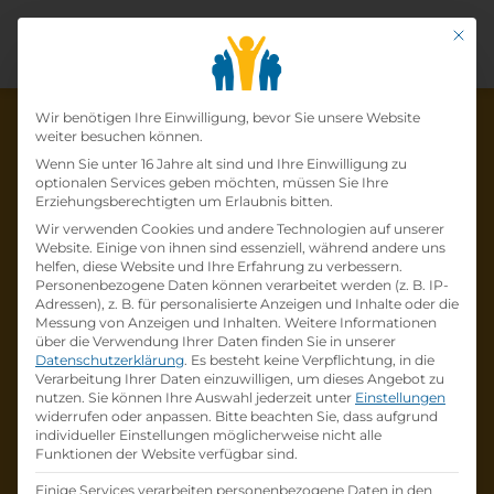
Mit di
Datenschutz-Präfer
Wir benötigen Ihre Einwilligung, bevor Sie unsere Website
weiter besuchen können.
Wenn Sie unter 16 Jahre alt sind und Ihre Einwilligung zu
optionalen Services geben möchten, müssen Sie Ihre
Die Lehrstelle wurde schon
Erziehungsberechtigten um Erlaubnis bitten.
Wir verwenden Cookies und andere Technologien auf unserer
besetzt!
Website. Einige von ihnen sind essenziell, während andere uns
helfen, diese Website und Ihre Erfahrung zu verbessern.
Personenbezogene Daten können verarbeitet werden (z. B. IP-
Die Lehrstelle
Lehre Einzelhandelskauffrau/-
Adressen), z. B. für personalisierte Anzeigen und Inhalte oder die
mann mit Schwerpunkt Feinkost
bei
SPAR
Messung von Anzeigen und Inhalten.
Weitere Informationen
über die Verwendung Ihrer Daten finden Sie in unserer
Österreichische Warenhandels-AG
ist schon
Datenschutzerklärung
.
Es besteht keine Verpflichtung, in die
besetzt
.
Verarbeitung Ihrer Daten einzuwilligen, um dieses Angebot zu
nutzen.
Sie können Ihre Auswahl jederzeit unter
Einstellungen
widerrufen oder anpassen.
Bitte beachten Sie, dass aufgrund
Firmenprofil besuchen
individueller Einstellungen möglicherweise nicht alle
Funktionen der Website verfügbar sind.
Andere Lehrstelle suchen
Einige Services verarbeiten personenbezogene Daten in den