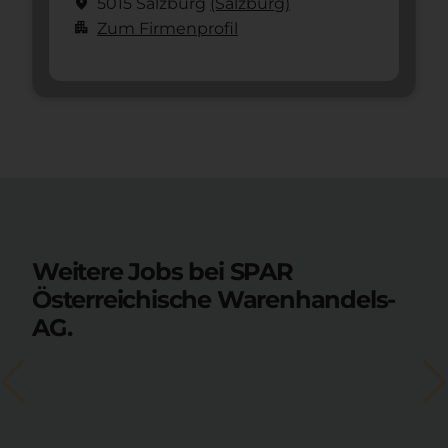
location_on
5015 Salzburg
(Salzburg)
apartment
Zum Firmenprofil
Weitere Jobs bei SPAR
Österreichische Warenhandels-
AG.