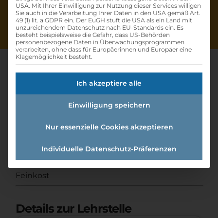
USA. Mit Ihrer Einwilligung zur Nutzung dieser Services willigen
Sie auch in die Verarbeitung Ihrer Daten in den USA gemäß Art.
49 (1) lit. a GDPR ein. Der EuGH stuft die USA als ein Land mit
unzureichendem Datenschutz nach EU-Standards ein. Es
besteht beispielsweise die Gefahr, dass US-Behörden
personenbezogene Daten in Überwachungsprogrammen
verarbeiten, ohne dass für Europäerinnen und Europäer eine
Klagemöglichkeit besteht.
Ich akzeptiere alle
Lehre
Einwilligung speichern
Einzelhandelskauffrau/-mann
Mit Schwerpunkt Feinkost
Nur essenzielle Cookies akzeptieren
Individuelle Datenschutz-Präferenzen
Home
»
Offene Lehrstellen
»
Lehre
Einzelhandelskauffrau/-mann mit Schwerpunkt
Feinkost
Details zur Lehrstelle