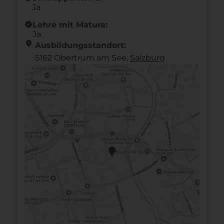
Ja
new_releases
Lehre mit Matura:
Ja
location_on
Ausbildungsstandort:
5162 Obertrum am See,
Salzburg