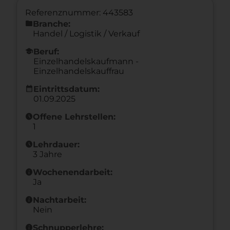
Referenznummer: 443583
folder
Branche:
Handel / Logistik / Verkauf
school
Beruf:
Einzelhandelskaufmann -
Einzelhandelskauffrau
calendar_month
Eintrittsdatum:
01.09.2025
schedule
Offene Lehrstellen:
1
schedule
Lehrdauer:
3 Jahre
info
Wochenendarbeit:
Ja
info
Nachtarbeit:
Nein
info
Schnupperlehre: