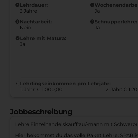
schedule
info
Lehrdauer:
Wochenendarbei
3 Jahre
Ja
info
info
Nachtarbeit:
Schnupperlehre:
Nein
Ja
new_releases
Lehre mit Matura:
Ja
euro
Lehrlingseinkommen pro Lehrjahr:
1. Jahr: € 1.000,00
2. Jahr: € 1.2
Jobbeschreibung
Lehre Einzelhandelskauffrau/-mann mit Schwerpu
Hier bekommst du das volle Paket Lehre:
SPAR is