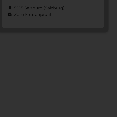
location_on
5015 Salzburg
(Salzburg)
apartment
Zum Firmenprofil