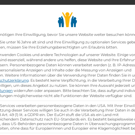
chair_alt
search
school
Lehrbetriebe
Lehrstellen Finden
Lehrb
Datenschutz-Präfer
nötigen Ihre Einwilligung, bevor Sie unsere Website weiter besuchen könn
ie unter 16 Jahre alt sind und Ihre Einwilligung zu optionalen Services geb
n, müssen Sie Ihre Erziehungsberechtigten um Erlaubnis bitten.
zt!
rwenden Cookies und andere Technologien auf unserer Website. Einige vo
sind essenziell, während andere uns helfen, diese Website und Ihre Erfahru
sern.
Personenbezogene Daten können verarbeitet werden (z. B. IP-Adresse
 mit Schwerpunkt Lebensmittel in Fußach, Dorfstraß
 personalisierte Anzeigen und Inhalte oder die Messung von Anzeigen und
en.
Weitere Informationen über die Verwendung Ihrer Daten finden Sie in u
schutzerklärung
.
Es besteht keine Verpflichtung, in die Verarbeitung Ihrer 
illigen, um dieses Angebot zu nutzen.
Sie können Ihre Auswahl jederzeit u
llungen
widerrufen oder anpassen.
Bitte beachten Sie, dass aufgrund indivi
hen
llungen möglicherweise nicht alle Funktionen der Website verfügbar sind.
 Services verarbeiten personenbezogene Daten in den USA. Mit Ihrer Einwil
tzung dieser Services willigen Sie auch in die Verarbeitung Ihrer Daten in 
Art. 49 (1) lit. a GDPR ein. Der EuGH stuft die USA als ein Land mit
ichendem Datenschutz nach EU-Standards ein. Es besteht beispielsweise 
r, dass US-Behörden personenbezogene Daten in Überwachungsprogra
eiten, ohne dass für Europäerinnen und Europäer eine Klagemöglichkeit be