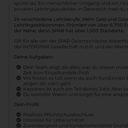
spürst du. Ein menschlicher Umgang und ein nice
privaten Lehrlingsausbilder in Österreich hast du
24 verschiedene Lehrberufe. Mehr Geld und Goodi
Lehrlingseinkommen. Prämien von über 6.700 Eur
der Nähe, denn SPAR hat über 1.500 Standorte.
Gilt für alle von der SPAR Österreichische Warenha
der INTERSPAR Gesellschaft m.b.H. und der Maxim
Deine Aufgaben:
Dein Team zeigt die alles, was du wissen mus
Zeit zum Einzelhandels-Profi
Wir finden es toll, wenn du auch Kund:innen
zeigen dir, wie's geht
Kassieren ist auch ein Teil deines Jobs: Aber 
Du bestellst Waren und sorgst für eine anspre
Dein Profil:
Positiver Pflichtschulabschluss
Interesse für Lebensmittel
Zuverlässigkeit und kundenorientierte Grund