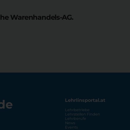
sche Warenhandels-AG.
de
Lehrlinsportal.at
Lehrbetriebe
Lehrstellen Finden
Lehrberufe
News
Events