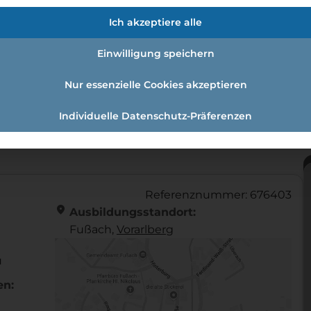
Ich akzeptiere alle
ann Mit Schwerpunkt Lebensmittel
Einwilligung speichern
Nur essenzielle Cookies akzeptieren
Individuelle Datenschutz-Präferenzen
uffrau/-mann mit Schwerpunkt Lebensmittel in Fußach, 
Referenznummer: 676403
location_on
Ausbildungsstandort:
Fußach,
Vorarl­berg
u
en: