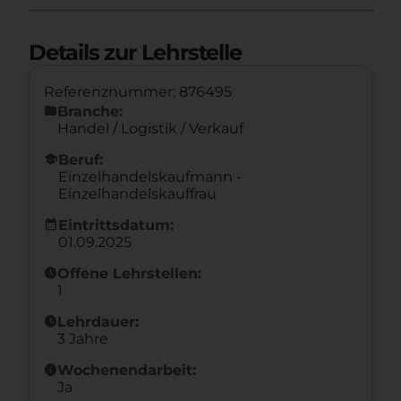
Details zur Lehrstelle
Referenznummer: 876495
folder
Branche:
Handel / Logistik / Verkauf
school
Beruf:
Einzelhandelskaufmann -
Einzelhandelskauffrau
calendar_month
Eintrittsdatum:
01.09.2025
schedule
Offene Lehrstellen:
1
schedule
Lehrdauer:
3 Jahre
info
Wochenendarbeit:
Ja