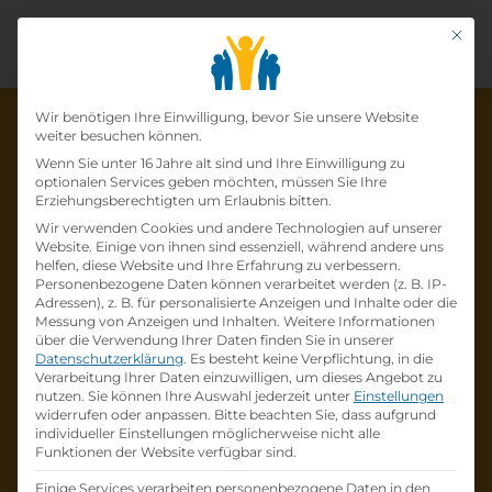
Mit di
Datenschutz-Präfer
Wir benötigen Ihre Einwilligung, bevor Sie unsere Website
weiter besuchen können.
Wenn Sie unter 16 Jahre alt sind und Ihre Einwilligung zu
optionalen Services geben möchten, müssen Sie Ihre
Die Lehrstelle wurde schon
Erziehungsberechtigten um Erlaubnis bitten.
Wir verwenden Cookies und andere Technologien auf unserer
besetzt!
Website. Einige von ihnen sind essenziell, während andere uns
helfen, diese Website und Ihre Erfahrung zu verbessern.
Personenbezogene Daten können verarbeitet werden (z. B. IP-
Die Lehrstelle
Lehre
Adressen), z. B. für personalisierte Anzeigen und Inhalte oder die
Einzelhandelskauffrau*mann Schwerpunkt
Messung von Anzeigen und Inhalten.
Weitere Informationen
über die Verwendung Ihrer Daten finden Sie in unserer
Telekommunikation (w/m/d) Burgenland
bei
Datenschutzerklärung
.
Es besteht keine Verpflichtung, in die
Österreichische Post
ist schon
besetzt
.
Verarbeitung Ihrer Daten einzuwilligen, um dieses Angebot zu
nutzen.
Sie können Ihre Auswahl jederzeit unter
Einstellungen
widerrufen oder anpassen.
Bitte beachten Sie, dass aufgrund
Firmenprofil besuchen
individueller Einstellungen möglicherweise nicht alle
Funktionen der Website verfügbar sind.
Andere Lehrstelle suchen
Einige Services verarbeiten personenbezogene Daten in den