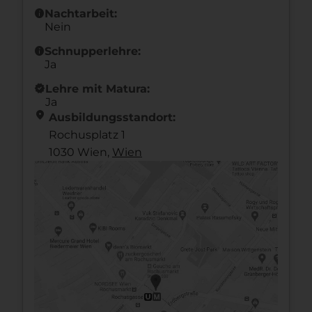
info
Nachtarbeit:
Nein
info
Schnupperlehre:
Ja
new_releases
Lehre mit Matura:
Ja
location_on
Ausbildungsstandort:
Rochusplatz 1
1030 Wien,
Wien