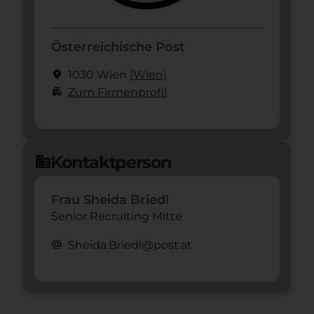
Österreichische Post
location_on
1030 Wien
(Wien)
apartment
Zum Firmenprofil
Kontaktperson
domain
Frau Sheida Briedl
Senior Recruiting Mitte
alternate_email
Sheida.Briedl@post.at