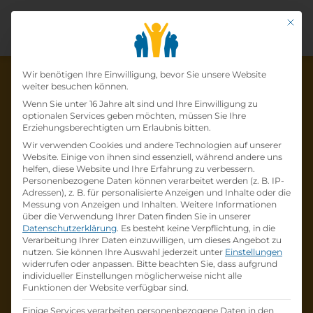
Mit di
Datenschutz-Präfer
Wir benötigen Ihre Einwilligung, bevor Sie unsere Website
weiter besuchen können.
Wenn Sie unter 16 Jahre alt sind und Ihre Einwilligung zu
optionalen Services geben möchten, müssen Sie Ihre
Die Lehrstelle wurde schon
Erziehungsberechtigten um Erlaubnis bitten.
Wir verwenden Cookies und andere Technologien auf unserer
besetzt!
Website. Einige von ihnen sind essenziell, während andere uns
helfen, diese Website und Ihre Erfahrung zu verbessern.
Personenbezogene Daten können verarbeitet werden (z. B. IP-
Die Lehrstelle
Lehre
Adressen), z. B. für personalisierte Anzeigen und Inhalte oder die
Einzelhandelskauffrau*mann (w/m/d) 3830
Messung von Anzeigen und Inhalten.
Weitere Informationen
über die Verwendung Ihrer Daten finden Sie in unserer
Waidhofen an der Thaya
bei
Österreichische
Datenschutzerklärung
.
Es besteht keine Verpflichtung, in die
Post
ist schon
besetzt
.
Verarbeitung Ihrer Daten einzuwilligen, um dieses Angebot zu
nutzen.
Sie können Ihre Auswahl jederzeit unter
Einstellungen
widerrufen oder anpassen.
Bitte beachten Sie, dass aufgrund
Firmenprofil besuchen
individueller Einstellungen möglicherweise nicht alle
Funktionen der Website verfügbar sind.
Andere Lehrstelle suchen
Einige Services verarbeiten personenbezogene Daten in den