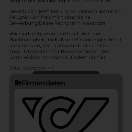
Beginn der Ausbildung:
1. September 2026
Bewirb dich jetzt bei uns mit deinem aktuellen
Zeugnis - ich freu mich über deine
Bewerbung!
Deine Recruiterin Alexandra
Wir sind gelb, grün und bunt. Weil auf
Nachhaltigkeit, Vielfalt und Chancengleichheit
kommt´s an, wie´s ankommt.
Informationen
zum Datenschutz für Bewerber*innen der
Österreichischen Post AG findest du hier.
Jetzt bewerben » []
Jetzt bewerben
arrow_forward
Firmendaten
domain