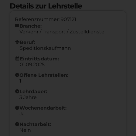
Details zur Lehrstelle
Referenznummer: 907121
folder
Branche:
Verkehr / Transport / Zustelldienste
school
Beruf:
Speditionskaufmann
calendar_month
Eintrittsdatum:
01.09.2025
schedule
Offene Lehrstellen:
1
schedule
Lehrdauer:
3 Jahre
info
Wochenendarbeit:
Ja
info
Nachtarbeit:
Nein