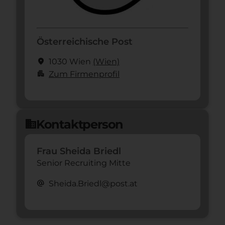
Österreichische Post
location_on
1030 Wien
(Wien)
apartment
Zum Firmenprofil
Kontaktperson
domain
Frau Sheida Briedl
Senior Recruiting Mitte
alternate_email
Sheida.Briedl@post.at