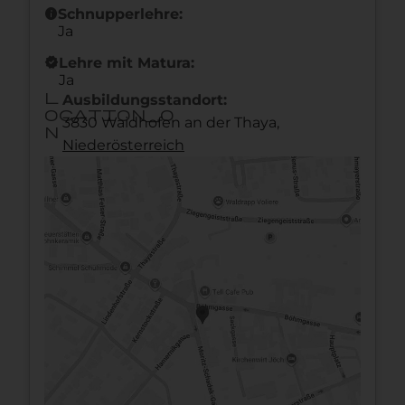
info
Schnupperlehre:
Ja
new_releases
Lehre mit Matura:
Ja
l
Ausbildungsstandort:
ocation_o
3830 Waidhofen an der Thaya,
n
Nieder­österreich