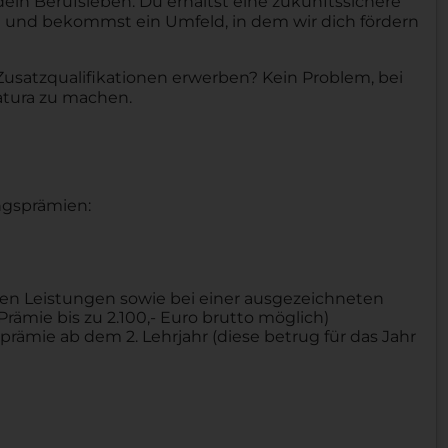
dein Berufsleben. Du erhältst eine zukunftssichere
 und bekommst ein Umfeld, in dem wir dich fördern
satzqualifikationen erwerben? Kein Problem, bei
Matura zu machen.
ngsprämien:
en Leistungen sowie bei einer ausgezeichneten
rämie bis zu 2.100,- Euro brutto möglich)
rämie ab dem 2. Lehrjahr (diese betrug für das Jahr