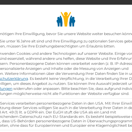
chair_alt
search
school
Lehrbetriebe
Lehrstellen Finden
Lehrb
Datenschutz-Präfer
nötigen Ihre Einwilligung, bevor Sie unsere Website weiter besuchen könn
ie unter 16 Jahre alt sind und Ihre Einwilligung zu optionalen Services geb
n, müssen Sie Ihre Erziehungsberechtigten um Erlaubnis bitten.
zt!
rwenden Cookies und andere Technologien auf unserer Website. Einige vo
sind essenziell, während andere uns helfen, diese Website und Ihre Erfahru
sern.
Personenbezogene Daten können verarbeitet werden (z. B. IP-Adresse
(w/m/d) 5020 Salzburg
bei
Österreichische Post
ist s
 personalisierte Anzeigen und Inhalte oder die Messung von Anzeigen und
en.
Weitere Informationen über die Verwendung Ihrer Daten finden Sie in u
schutzerklärung
.
Es besteht keine Verpflichtung, in die Verarbeitung Ihrer 
hen
illigen, um dieses Angebot zu nutzen.
Sie können Ihre Auswahl jederzeit u
llungen
widerrufen oder anpassen.
Bitte beachten Sie, dass aufgrund indivi
llungen möglicherweise nicht alle Funktionen der Website verfügbar sind.
 Services verarbeiten personenbezogene Daten in den USA. Mit Ihrer Einwil
tzung dieser Services willigen Sie auch in die Verarbeitung Ihrer Daten in 
Art. 49 (1) lit. a GDPR ein. Der EuGH stuft die USA als ein Land mit
ichendem Datenschutz nach EU-Standards ein. Es besteht beispielsweise 
r, dass US-Behörden personenbezogene Daten in Überwachungsprogra
eiten, ohne dass für Europäerinnen und Europäer eine Klagemöglichkeit be