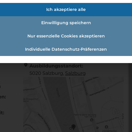
ann (w/m/d) 5020 Salzburg
Ich akzeptiere alle
Einwilligung speichern
uffrau*mann (w/m/d) 5020 Salzburg
Nur essenzielle Cookies akzeptieren
Individuelle Datenschutz-Präferenzen
Referenznummer: 818583
location_on
Ausbildungsstandort:
5020 Salzburg,
Salzburg
u
en:
t: