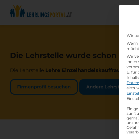
Wir be
Wenn S
möchte
Die Lehrstelle wurde schon beset
Wir ve
ihnen 
verbes
Die Lehrstelle
Lehre Einzelhandelskauffrau*mann 
B. für
Inhalt
Daten
Firmenprofil besuchen
Andere Lehrstelle suc
einzuw
Einste
Einste
Einige
zur Nu
gemäß 
unzure
Gefah
verarb