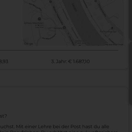
28,93
3. Jahr: € 1.687,10
st?
uchst. Mit einer Lehre bei der Post hast du alle