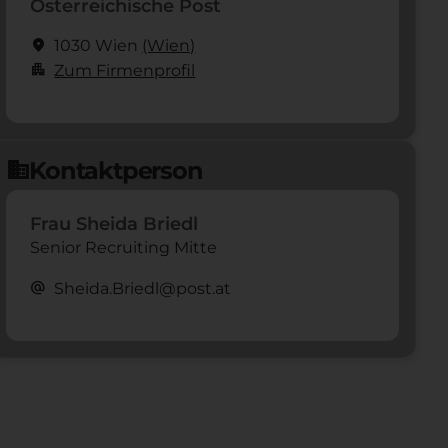
Österreichische Post
location_on
1030 Wien
(Wien)
apartment
Zum Firmenprofil
Kontaktperson
domain
Frau Sheida Briedl
Senior Recruiting Mitte
alternate_email
Sheida.Briedl@post.at