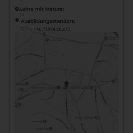
new_releases
Lehre mit Matura:
Ja
location_on
Ausbildungsstandort:
Güssing,
Burgen­land