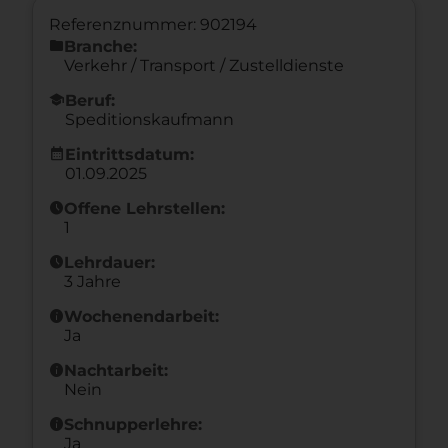
Referenznummer: 902194
folder
Branche:
Verkehr / Transport / Zustelldienste
school
Beruf:
Speditionskaufmann
calendar_month
Eintrittsdatum:
01.09.2025
schedule
Offene Lehrstellen:
1
schedule
Lehrdauer:
3 Jahre
info
Wochenendarbeit:
Ja
info
Nachtarbeit:
Nein
info
Schnupperlehre:
Ja