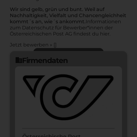
Wir sind gelb, grün und bunt. Weil auf
Nachhaltigkeit, Vielfalt und Chancengleichheit
kommt´s an, wie´s ankommt.
Informationen
zum Datenschutz für Bewerber*innen der
Österreichischen Post AG findest du hier.
Jetzt bewerben » []
Jetzt bewerben
arrow_forward
Firmendaten
domain
Österreichische Post