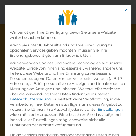
Mit di
Datenschutz-Präfer
Wir benötigen Ihre Einwilligung, bevor Sie unsere Website
weiter besuchen können.
Wenn Sie unter 16 Jahre alt sind und Ihre Einwilligung zu
optionalen Services geben möchten, müssen Sie Ihre
Die Lehrstelle wurde schon
Erziehungsberechtigten um Erlaubnis bitten.
Wir verwenden Cookies und andere Technologien auf unserer
besetzt!
Website. Einige von ihnen sind essenziell, während andere uns
helfen, diese Website und Ihre Erfahrung zu verbessern.
Personenbezogene Daten können verarbeitet werden (z. B. IP-
Die Lehrstelle
Lehre
Adressen), z. B. für personalisierte Anzeigen und Inhalte oder die
Einzelhandelskauffrau*mann (w/m/d) 7540
Messung von Anzeigen und Inhalten.
Weitere Informationen
über die Verwendung Ihrer Daten finden Sie in unserer
Güssing
bei
Österreichische Post
ist schon
Datenschutzerklärung
.
Es besteht keine Verpflichtung, in die
besetzt
.
Verarbeitung Ihrer Daten einzuwilligen, um dieses Angebot zu
nutzen.
Sie können Ihre Auswahl jederzeit unter
Einstellungen
widerrufen oder anpassen.
Bitte beachten Sie, dass aufgrund
Firmenprofil besuchen
individueller Einstellungen möglicherweise nicht alle
Funktionen der Website verfügbar sind.
Andere Lehrstelle suchen
Einige Services verarbeiten personenbezogene Daten in den