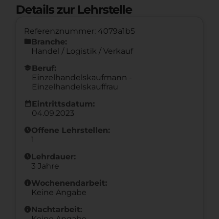
Details zur Lehrstelle
Referenznummer: 4079a1b5
folder
Branche:
Handel / Logistik / Verkauf
school
Beruf:
Einzelhandelskaufmann -
Einzelhandelskauffrau
calendar_month
Eintrittsdatum:
04.09.2023
schedule
Offene Lehrstellen:
1
schedule
Lehrdauer:
3 Jahre
info
Wochenendarbeit:
Keine Angabe
info
Nachtarbeit:
Keine Angabe