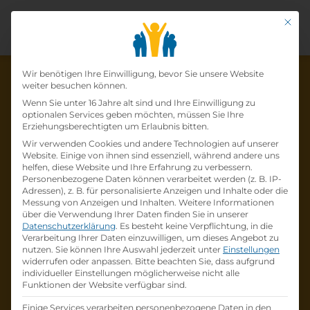
Mit di
Datenschutz-Präfer
Wir benötigen Ihre Einwilligung, bevor Sie unsere Website
weiter besuchen können.
Wenn Sie unter 16 Jahre alt sind und Ihre Einwilligung zu
optionalen Services geben möchten, müssen Sie Ihre
Die Lehrstelle wurde schon
Erziehungsberechtigten um Erlaubnis bitten.
Wir verwenden Cookies und andere Technologien auf unserer
besetzt!
Website. Einige von ihnen sind essenziell, während andere uns
helfen, diese Website und Ihre Erfahrung zu verbessern.
Personenbezogene Daten können verarbeitet werden (z. B. IP-
Die Lehrstelle
Lehre
Adressen), z. B. für personalisierte Anzeigen und Inhalte oder die
Einzelhandelskauffrau*mann (w/m/d)
Messung von Anzeigen und Inhalten.
Weitere Informationen
über die Verwendung Ihrer Daten finden Sie in unserer
Schwerpunkt Telekommunikation
bei
Datenschutzerklärung
.
Es besteht keine Verpflichtung, in die
Österreichische Post
ist schon
besetzt
.
Verarbeitung Ihrer Daten einzuwilligen, um dieses Angebot zu
nutzen.
Sie können Ihre Auswahl jederzeit unter
Einstellungen
widerrufen oder anpassen.
Bitte beachten Sie, dass aufgrund
Firmenprofil besuchen
individueller Einstellungen möglicherweise nicht alle
Funktionen der Website verfügbar sind.
Andere Lehrstelle suchen
Einige Services verarbeiten personenbezogene Daten in den