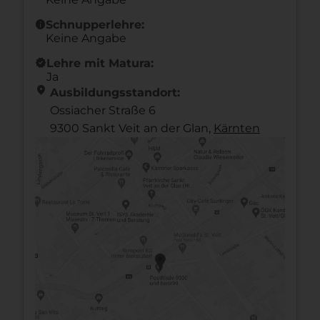
info
Schnupperlehre:
Keine Angabe
new_releases
Lehre mit Matura:
Ja
location_on
Ausbildungsstandort:
Ossiacher Straße 6
9300 Sankt Veit an der Glan,
Kärnten