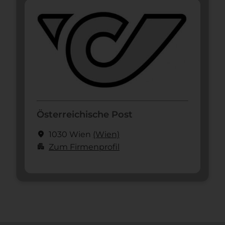
Österreichische Post
location_on
1030 Wien
(Wien)
apartment
Zum Firmenprofil