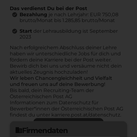
Das verdienst Du bei der Post
Bezahlung
je nach Lehrjahr: EUR 750,08
brutto/Monat bis 1.285,85 brutto/Monat
Start
der Lehrausbildung ist September
2023
Nach erfolgreichem Abschluss deiner Lehre
haben wir unterschiedliche Jobs für dich und
fördern deine Karriere bei der Post weiter.
Bewirb dich bei uns und versäume nicht dein
aktuelles Zeugnis hochzuladen!
Wir leben Chancengleichheit und Vielfalt
und freuen uns auf deine Bewerbung!
Bis bald, dein Recruiting-Team der
Österreichischen Post AG
Informationen zum Datenschutz für
Bewerber*innen der Österreichischen Post AG
findest du unter karriere.post.at/datenschutz.
Jetzt bewerben
arrow_forward
Firmendaten
domain