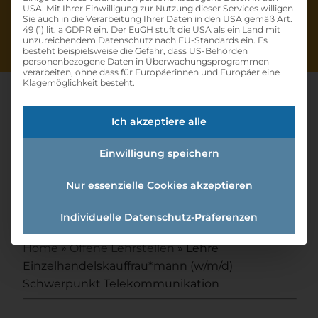
USA. Mit Ihrer Einwilligung zur Nutzung dieser Services willigen
Sie auch in die Verarbeitung Ihrer Daten in den USA gemäß Art.
49 (1) lit. a GDPR ein. Der EuGH stuft die USA als ein Land mit
unzureichendem Datenschutz nach EU-Standards ein. Es
besteht beispielsweise die Gefahr, dass US-Behörden
personenbezogene Daten in Überwachungsprogrammen
verarbeiten, ohne dass für Europäerinnen und Europäer eine
Klagemöglichkeit besteht.
Ich akzeptiere alle
Lehre
Einwilligung speichern
Einzelhandelskauffrau*mann
(w/m/d) Schwerpunkt
Nur essenzielle Cookies akzeptieren
Telekommunikation
Individuelle Datenschutz-Präferenzen
Home
»
Offene Lehrstellen
»
Lehre
Einzelhandelskauffrau*mann (w/m/d)
Schwerpunkt Telekommunikation