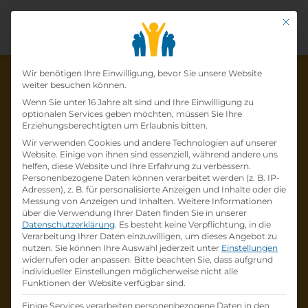
Mit di
Datenschutz-Präfer
Wir benötigen Ihre Einwilligung, bevor Sie unsere Website
weiter besuchen können.
Wenn Sie unter 16 Jahre alt sind und Ihre Einwilligung zu
optionalen Services geben möchten, müssen Sie Ihre
Die Lehrstelle wurde schon
Erziehungsberechtigten um Erlaubnis bitten.
Wir verwenden Cookies und andere Technologien auf unserer
besetzt!
Website. Einige von ihnen sind essenziell, während andere uns
helfen, diese Website und Ihre Erfahrung zu verbessern.
Personenbezogene Daten können verarbeitet werden (z. B. IP-
Die Lehrstelle
Lehre
Adressen), z. B. für personalisierte Anzeigen und Inhalte oder die
Einzelhandelskauffrau*mann (w/m/d)
Messung von Anzeigen und Inhalten.
Weitere Informationen
über die Verwendung Ihrer Daten finden Sie in unserer
Schwerpunkt Telekommunikation
bei
Datenschutzerklärung
.
Es besteht keine Verpflichtung, in die
Österreichische Post
ist schon
besetzt
.
Verarbeitung Ihrer Daten einzuwilligen, um dieses Angebot zu
nutzen.
Sie können Ihre Auswahl jederzeit unter
Einstellungen
widerrufen oder anpassen.
Bitte beachten Sie, dass aufgrund
Firmenprofil besuchen
individueller Einstellungen möglicherweise nicht alle
Funktionen der Website verfügbar sind.
Andere Lehrstelle suchen
Einige Services verarbeiten personenbezogene Daten in den