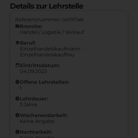
Details zur Lehrstelle
Referenznummer: ce0911ab
folder
Branche:
Handel / Logistik / Verkauf
school
Beruf:
Einzelhandelskaufmann -
Einzelhandelskauffrau
calendar_month
Eintrittsdatum:
04.09.2023
schedule
Offene Lehrstellen:
1
schedule
Lehrdauer:
3 Jahre
info
Wochenendarbeit:
Keine Angabe
info
Nachtarbeit:
Keine Angabe