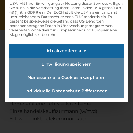
USA. Mit Ihrer Einwilligung zur Nutzung dieser Services willigen
Sie auch in die Verarbeitung Ihrer Daten in den USA gemäß Art.
49 (1) lit. a GDPR ein. Der EuGH stuft die USA als ein Land mit
unzureichendem Datenschutz nach EU-Standards ein. Es
besteht beispielsweise die Gefahr, dass US-Behörden
personenbezogene Daten in Überwachungsprogrammen
verarbeiten, ohne dass für Europäerinnen und Europäer eine
Klagemöglichkeit besteht.
Ich akzeptiere alle
Lehre
Einwilligung speichern
Einzelhandelskauffrau*mann
(w/m/d) Schwerpunkt
Nur essenzielle Cookies akzeptieren
Telekommunikation
Individuelle Datenschutz-Präferenzen
Home
»
Offene Lehrstellen
»
Lehre
Einzelhandelskauffrau*mann (w/m/d)
Schwerpunkt Telekommunikation