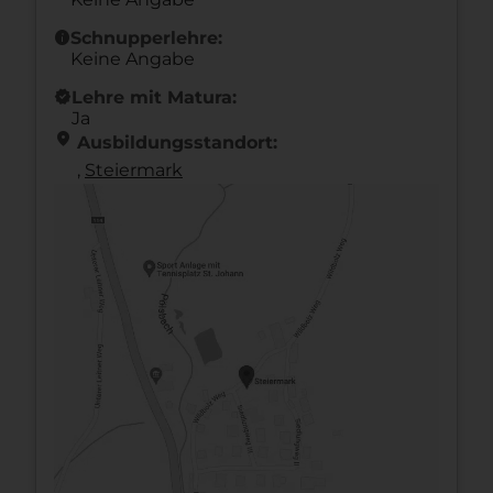
info
Schnupperlehre:
Keine Angabe
new_releases
Lehre mit Matura:
Ja
location_on
Ausbildungsstandort:
,
Steier­mark