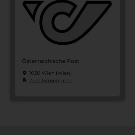
Österreichische Post
location_on
1030 Wien
(Wien)
apartment
Zum Firmenprofil