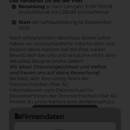
Das verdienst Du bei der Post
Bezahlung
je nach Lehrjahr: EUR 750,08
brutto/Monat bis 1.285,85 brutto/Monat
Start
der Lehrausbildung ist September
2023
Nach erfolgreichem Abschluss deiner Lehre
haben wir unterschiedliche Jobs für dich und
fördern deine Karriere bei der Post weiter.
Bewirb dich bei uns und versäume nicht dein
aktuelles Zeugnis hochzuladen!
Wir leben Chancengleichheit und Vielfalt
und freuen uns auf deine Bewerbung!
Bis bald, dein Recruiting-Team der
Österreichischen Post AG
Informationen zum Datenschutz für
Bewerber*innen der Österreichischen Post AG
findest du unter karriere.post.at/datenschutz.
Jetzt bewerben
arrow_forward
Firmendaten
domain