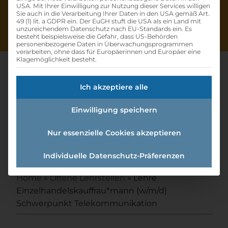
USA. Mit Ihrer Einwilligung zur Nutzung dieser Services willigen
Sie auch in die Verarbeitung Ihrer Daten in den USA gemäß Art.
49 (1) lit. a GDPR ein. Der EuGH stuft die USA als ein Land mit
unzureichendem Datenschutz nach EU-Standards ein. Es
besteht beispielsweise die Gefahr, dass US-Behörden
personenbezogene Daten in Überwachungsprogrammen
verarbeiten, ohne dass für Europäerinnen und Europäer eine
Klagemöglichkeit besteht.
Ich akzeptiere alle
Lehre
Einwilligung speichern
Einzelhandelskauffrau*mann
(w/m/d) Schwerpunkt
Nur essenzielle Cookies akzeptieren
Telekommunikation
Individuelle Datenschutz-Präferenzen
Home
»
Offene Lehrstellen
»
Lehre
Einzelhandelskauffrau*mann (w/m/d)
Schwerpunkt Telekommunikation