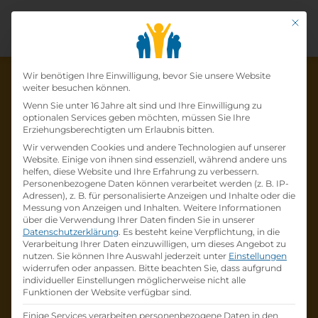
Mit di
Datenschutz-Präfer
Wir benötigen Ihre Einwilligung, bevor Sie unsere Website
weiter besuchen können.
Wenn Sie unter 16 Jahre alt sind und Ihre Einwilligung zu
optionalen Services geben möchten, müssen Sie Ihre
Die Lehrstelle wurde schon
Erziehungsberechtigten um Erlaubnis bitten.
Wir verwenden Cookies und andere Technologien auf unserer
besetzt!
Website. Einige von ihnen sind essenziell, während andere uns
helfen, diese Website und Ihre Erfahrung zu verbessern.
Personenbezogene Daten können verarbeitet werden (z. B. IP-
Die Lehrstelle
Lehre
Adressen), z. B. für personalisierte Anzeigen und Inhalte oder die
Einzelhandelskauffrau*mann (w/m/d)
Messung von Anzeigen und Inhalten.
Weitere Informationen
über die Verwendung Ihrer Daten finden Sie in unserer
Schwerpunkt Telekommunikation
bei
Datenschutzerklärung
.
Es besteht keine Verpflichtung, in die
Österreichische Post
ist schon
besetzt
.
Verarbeitung Ihrer Daten einzuwilligen, um dieses Angebot zu
nutzen.
Sie können Ihre Auswahl jederzeit unter
Einstellungen
widerrufen oder anpassen.
Bitte beachten Sie, dass aufgrund
Firmenprofil besuchen
individueller Einstellungen möglicherweise nicht alle
Funktionen der Website verfügbar sind.
Andere Lehrstelle suchen
Einige Services verarbeiten personenbezogene Daten in den