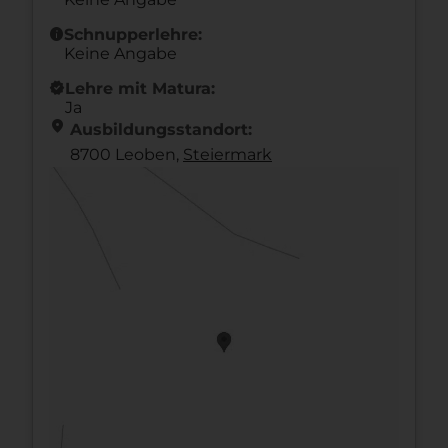
info
Schnupperlehre:
Keine Angabe
new_releases
Lehre mit Matura:
Ja
location_on
Ausbildungsstandort:
8700 Leoben,
Steier­mark