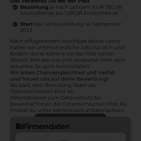
Das verdienst Du bei der Post
Bezahlung
je nach Lehrjahr: EUR 750,08
brutto/Monat bis 1.285,85 brutto/Monat
Start
der Lehrausbildung ist September
2023
Nach erfolgreichem Abschluss deiner Lehre
haben wir unterschiedliche Jobs für dich und
fördern deine Karriere bei der Post weiter.
Bewirb dich bei uns und versäume nicht dein
aktuelles Zeugnis hochzuladen!
Wir leben Chancengleichheit und Vielfalt
und freuen uns auf deine Bewerbung!
Bis bald, dein Recruiting-Team der
Österreichischen Post AG
Informationen zum Datenschutz für
Bewerber*innen der Österreichischen Post AG
findest du unter karriere.post.at/datenschutz.
Jetzt bewerben
arrow_forward
Firmendaten
domain