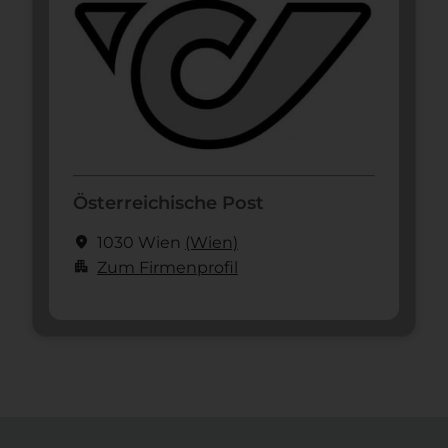
Österreichische Post
location_on
1030 Wien
(Wien)
apartment
Zum Firmenprofil