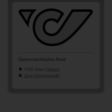
Österreichische Post
location_on
1030 Wien
(Wien)
apartment
Zum Firmenprofil