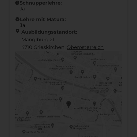
info
Schnupperlehre:
Ja
new_releases
Lehre mit Matura:
Ja
location_on
Ausbildungsstandort:
Manglburg 21
4710 Grieskirchen,
Ober­österreich