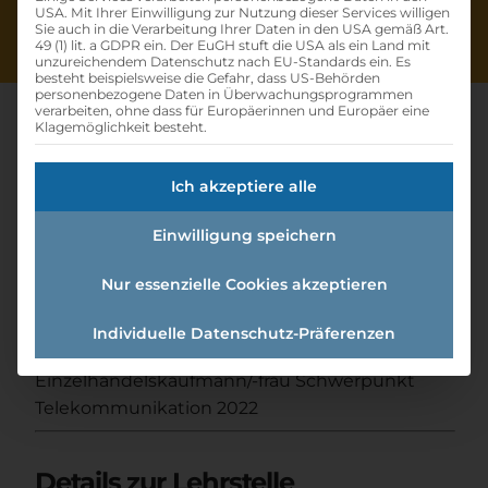
USA. Mit Ihrer Einwilligung zur Nutzung dieser Services willigen
Sie auch in die Verarbeitung Ihrer Daten in den USA gemäß Art.
49 (1) lit. a GDPR ein. Der EuGH stuft die USA als ein Land mit
unzureichendem Datenschutz nach EU-Standards ein. Es
besteht beispielsweise die Gefahr, dass US-Behörden
personenbezogene Daten in Überwachungsprogrammen
verarbeiten, ohne dass für Europäerinnen und Europäer eine
Klagemöglichkeit besteht.
Lehre
Ich akzeptiere alle
Einzelhandelskaufmann/-frau
Einwilligung speichern
Schwerpunkt
Nur essenzielle Cookies akzeptieren
Telekommunikation 2022
Individuelle Datenschutz-Präferenzen
Home
»
Offene Lehrstellen
»
Lehre
Einzelhandelskaufmann/-frau Schwerpunkt
Telekommunikation 2022
Details zur Lehrstelle