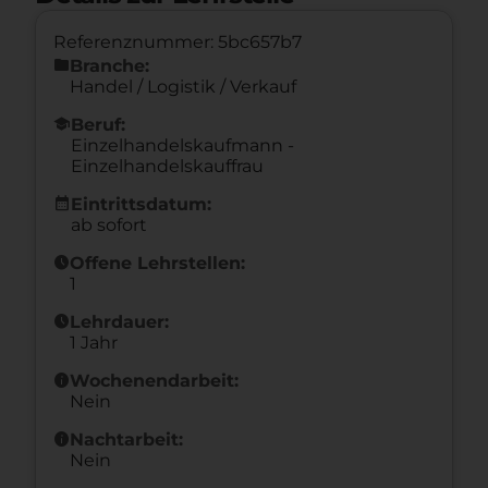
Referenznummer: 5bc657b7
folder
Branche:
Handel / Logistik / Verkauf
school
Beruf:
Einzelhandelskaufmann -
Einzelhandelskauffrau
calendar_month
Eintrittsdatum:
ab sofort
schedule
Offene Lehrstellen:
1
schedule
Lehrdauer:
1 Jahr
info
Wochenendarbeit:
Nein
info
Nachtarbeit:
Nein