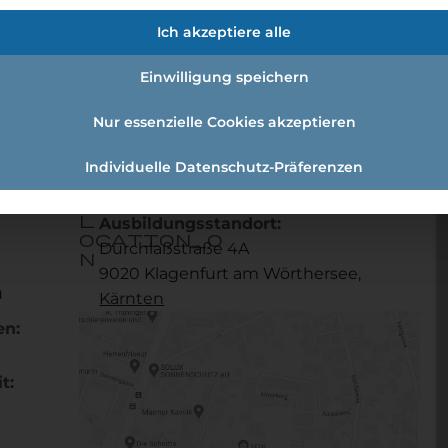
frau Schwerpunkt Telekommunikat
Ich akzeptiere alle
Einwilligung speichern
aufmann/-frau Schwerpunkt Telekommunikation 2022
Nur essenzielle Cookies akzeptieren
Individuelle Datenschutz-Präferenzen
Referenznummer: 86887619
l
Ausbildungsstandort:
ocation_o
Durchlaßstraße 4A
n
9020 Klagenfurt am Wörthersee,
u
Kärnten
en:
t: