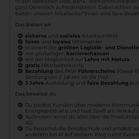
in den Bereichen Post, Bank, Telekommunikation
ganz Österreich zufriedenstellen. Dabei achten wi
bieten unseren Mitarbeiter*innen eine faire Beza
Das bieten wir
sicheres
und
soziales
Arbeitsumfeld
faires
und
loyales
Miteinander
in einem der
größten Logistik- und Dienst
mit großartigen
Karrierechancen
mit der Möglichkeit zur
Lehre mit Matura
gratis
Mitarbeiterkonto
Bezahlung
des PKW
Führerscheins
(Klasse 
Bindung von 2 Jahren an die Post
3 Jahre
Ausbildung und
faire Bezahlung
je 
Das bewirkst du
Du berätst Kunden über moderne Kommunikat
Energieprodukte und hast Spaß am Verkauf de
Außerdem lernst du alles über die Produktepa
AG.
Du besuchst die Berufsschule und erhältst a
anderem bei A1 auf deinem Weg zum/r Expert