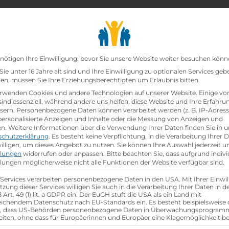
chair_alt
search
school
Lehrbetriebe
Lehrstellen Finden
Lehrb
Datenschutz-Präfer
nötigen Ihre Einwilligung, bevor Sie unsere Website weiter besuchen könn
ie unter 16 Jahre alt sind und Ihre Einwilligung zu optionalen Services geb
n, müssen Sie Ihre Erziehungsberechtigten um Erlaubnis bitten.
zt!
rwenden Cookies und andere Technologien auf unserer Website. Einige vo
sind essenziell, während andere uns helfen, diese Website und Ihre Erfahru
sern.
Personenbezogene Daten können verarbeitet werden (z. B. IP-Adresse
u Schwerpunkt Telekommunikation 2022
bei
Österrei
 personalisierte Anzeigen und Inhalte oder die Messung von Anzeigen und
en.
Weitere Informationen über die Verwendung Ihrer Daten finden Sie in u
schutzerklärung
.
Es besteht keine Verpflichtung, in die Verarbeitung Ihrer 
hen
illigen, um dieses Angebot zu nutzen.
Sie können Ihre Auswahl jederzeit u
llungen
widerrufen oder anpassen.
Bitte beachten Sie, dass aufgrund indivi
llungen möglicherweise nicht alle Funktionen der Website verfügbar sind.
 Services verarbeiten personenbezogene Daten in den USA. Mit Ihrer Einwil
tzung dieser Services willigen Sie auch in die Verarbeitung Ihrer Daten in 
Art. 49 (1) lit. a GDPR ein. Der EuGH stuft die USA als ein Land mit
ichendem Datenschutz nach EU-Standards ein. Es besteht beispielsweise 
r, dass US-Behörden personenbezogene Daten in Überwachungsprogra
eiten, ohne dass für Europäerinnen und Europäer eine Klagemöglichkeit be