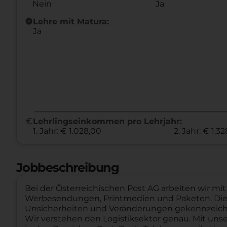
Nein
Ja
new_releases
Lehre mit Matura:
Ja
euro
Lehrlingseinkommen pro Lehrjahr:
1. Jahr: € 1.028,00
2. Jahr: € 1.3
Jobbeschreibung
Bei der Österreichischen Post AG arbeiten wir mi
Werbesendungen, Printmedien und Paketen. Die h
Unsicherheiten und Veränderungen gekennzeichnet
Wir verstehen den Logistiksektor genau. Mit un