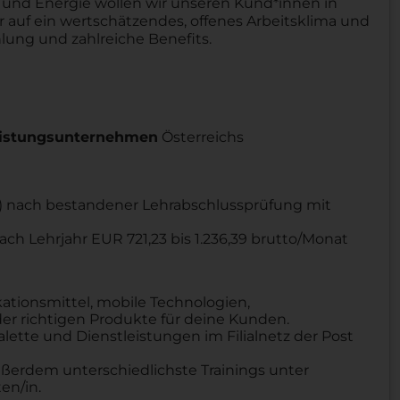
 und Energie wollen wir unseren Kund*innen in
r auf ein wertschätzendes, offenes Arbeitsklima und
hlung und zahlreiche Benefits.
leistungsunternehmen
Österreichs
B) nach bestandener Lehrabschlussprüfung mit
nach Lehrjahr EUR
721,23 bis 1.236,39 brutto/Monat
ionsmittel, mobile Technologien,
r richtigen Produkte für deine Kunden.
lette und Dienstleistungen im Filialnetz der Post
ußerdem unterschiedlichste Trainings unter
en/in.