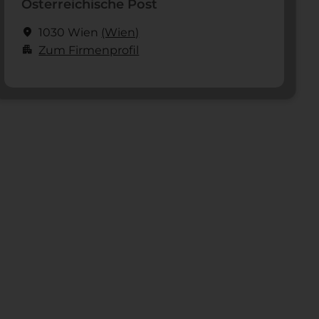
Österreichische Post
location_on
1030 Wien
(Wien)
apartment
Zum Firmenprofil