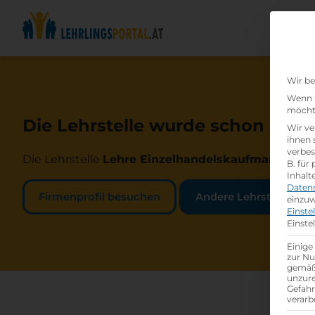
Wir be
Wenn S
möchte
Die Lehrstelle wurde schon beset
Wir ve
ihnen 
verbes
Die Lehrstelle
Lehre Einzelhandelskaufmann/-fra
B. für
Inhalt
Daten
Firmenprofil besuchen
Andere Lehrstelle suc
einzuw
Einste
Einste
Einige
zur Nu
gemäß 
unzure
Gefah
verarb