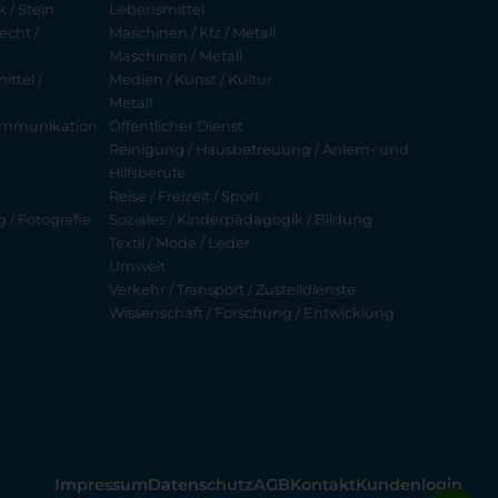
 / Stein
Lebensmittel
echt /
Maschinen / Kfz / Metall
Maschinen / Metall
ttel /
Medien / Kunst / Kultur
Metall
ekommunikation
Öffentlicher Dienst
Reinigung / Hausbetreuung / Anlern- und
Hilfsberufe
Reise / Freizeit / Sport
g / Fotografie
Soziales / Kinderpädagogik / Bildung
Textil / Mode / Leder
Umwelt
Verkehr / Transport / Zustelldienste
Wissenschaft / Forschung / Entwicklung
Impressum
Datenschutz
AGB
Kontakt
Kundenlogin