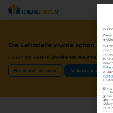
Wir be
Wenn S
möchte
Die Lehrstelle wurde schon beset
Wir ve
ihnen 
verbes
Die Lehrstelle
Lehre Einzelhandelskaufmann/-fra
B. für
Inhalt
Daten
Firmenprofil besuchen
Andere Lehrstelle suc
einzuw
Einste
Einste
Einige
zur Nu
gemäß 
unzure
Gefah
verarb