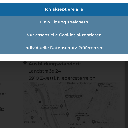
frau Schwerpunkt Telekommunikat
Ich akzeptiere alle
Einwilligung speichern
aufmann/-frau Schwerpunkt Telekommunikation 2022
Nur essenzielle Cookies akzeptieren
Individuelle Datenschutz-Präferenzen
Referenznummer: b15bce45
location_on
Ausbildungsstandort:
Landstraße 24
3910 Zwettl,
Nieder­österreich
u
en:
t: