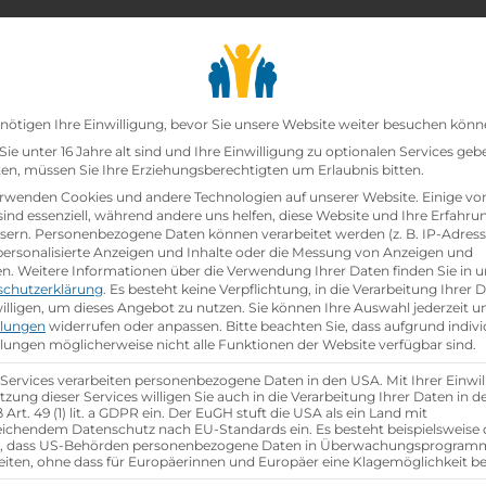
chair_alt
search
school
Lehrbetriebe
Lehrstellen Finden
Lehrb
Datenschutz-Präfer
nötigen Ihre Einwilligung, bevor Sie unsere Website weiter besuchen könn
ie unter 16 Jahre alt sind und Ihre Einwilligung zu optionalen Services geb
n, müssen Sie Ihre Erziehungsberechtigten um Erlaubnis bitten.
zt!
rwenden Cookies und andere Technologien auf unserer Website. Einige vo
sind essenziell, während andere uns helfen, diese Website und Ihre Erfahru
sern.
Personenbezogene Daten können verarbeitet werden (z. B. IP-Adresse
u Schwerpunkt Telekommunikation 2022
bei
Österrei
 personalisierte Anzeigen und Inhalte oder die Messung von Anzeigen und
en.
Weitere Informationen über die Verwendung Ihrer Daten finden Sie in u
schutzerklärung
.
Es besteht keine Verpflichtung, in die Verarbeitung Ihrer 
hen
illigen, um dieses Angebot zu nutzen.
Sie können Ihre Auswahl jederzeit u
llungen
widerrufen oder anpassen.
Bitte beachten Sie, dass aufgrund indivi
llungen möglicherweise nicht alle Funktionen der Website verfügbar sind.
 Services verarbeiten personenbezogene Daten in den USA. Mit Ihrer Einwil
tzung dieser Services willigen Sie auch in die Verarbeitung Ihrer Daten in 
Art. 49 (1) lit. a GDPR ein. Der EuGH stuft die USA als ein Land mit
ichendem Datenschutz nach EU-Standards ein. Es besteht beispielsweise 
r, dass US-Behörden personenbezogene Daten in Überwachungsprogra
eiten, ohne dass für Europäerinnen und Europäer eine Klagemöglichkeit be