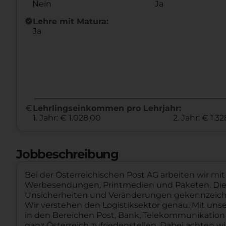
Nein
Ja
new_releases
Lehre mit Matura:
Ja
euro
Lehrlingseinkommen pro Lehrjahr:
1. Jahr: € 1.028,00
2. Jahr: € 1.3
Jobbeschreibung
Bei der Österreichischen Post AG arbeiten wir mi
Werbesendungen, Printmedien und Paketen. Die h
Unsicherheiten und Veränderungen gekennzeichnet
Wir verstehen den Logistiksektor genau. Mit un
in den Bereichen Post, Bank, Telekommunikation
ganz Österreich zufriedenstellen. Dabei achten wi