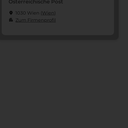
Österreichische Post
location_on
1030 Wien
(Wien)
apartment
Zum Firmenprofil