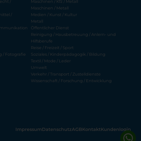
echt /
Maschinen / Kfz / Metall
Maschinen / Metall
ttel /
Medien / Kunst / Kultur
Metall
ekommunikation
Öffentlicher Dienst
Reinigung / Hausbetreuung / Anlern- und
Hilfsberufe
Reise / Freizeit / Sport
g / Fotografie
Soziales / Kinderpädagogik / Bildung
Textil / Mode / Leder
Umwelt
Verkehr / Transport / Zustelldienste
Wissenschaft / Forschung / Entwicklung
Impressum
Datenschutz
AGB
Kontakt
Kundenlogin