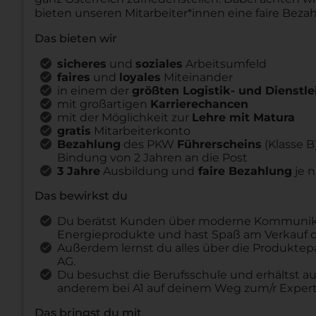
bieten unseren Mitarbeiter*innen eine faire Beza
Das bieten wir
sicheres
und
soziales
Arbeitsumfeld
faires
und
loyales
Miteinander
in einem der
größten Logistik- und Dienst
mit großartigen
Karrierechancen
mit der Möglichkeit zur
Lehre mit Matura
gratis
Mitarbeiterkonto
Bezahlung
des PKW
Führerscheins
(Klasse 
Bindung von 2 Jahren an die Post
3 Jahre
Ausbildung und
faire Bezahlung
je 
Das bewirkst du
Du berätst Kunden über moderne Kommunikat
Energieprodukte und hast Spaß am Verkauf de
Außerdem lernst du alles über die Produktepa
AG.
Du besuchst die Berufsschule und erhältst a
anderem bei A1 auf deinem Weg zum/r Expert
Das bringst du mit