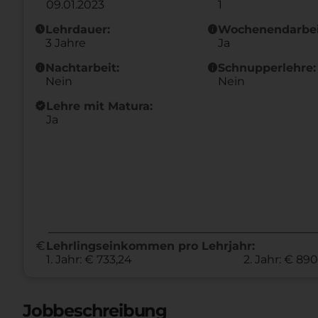
09.01.2023
1
schedule
info
Lehrdauer:
Wochenendarbei
3 Jahre
Ja
info
info
Nachtarbeit:
Schnupperlehre:
Nein
Nein
new_releases
Lehre mit Matura:
Ja
euro
Lehrlingseinkommen pro Lehrjahr:
1. Jahr: € 733,24
2. Jahr: € 89
Jobbeschreibung