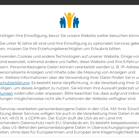
chair_alt
search
school
Lehrbetriebe
Lehrstellen Finden
Lehrb
Datenschutz-Präfer
nötigen Ihre Einwilligung, bevor Sie unsere Website weiter besuchen könn
ie unter 16 Jahre alt sind und Ihre Einwilligung zu optionalen Services geb
n, müssen Sie Ihre Erziehungsberechtigten um Erlaubnis bitten.
zt!
rwenden Cookies und andere Technologien auf unserer Website. Einige vo
sind essenziell, während andere uns helfen, diese Website und Ihre Erfahru
sern.
Personenbezogene Daten können verarbeitet werden (z. B. IP-Adresse
nzelhandel / Schwerpunkt Telekommunikation (w/m/d
 personalisierte Anzeigen und Inhalte oder die Messung von Anzeigen und
en.
Weitere Informationen über die Verwendung Ihrer Daten finden Sie in u
schutzerklärung
.
Es besteht keine Verpflichtung, in die Verarbeitung Ihrer 
illigen, um dieses Angebot zu nutzen.
Sie können Ihre Auswahl jederzeit u
llungen
widerrufen oder anpassen.
Bitte beachten Sie, dass aufgrund indivi
hen
llungen möglicherweise nicht alle Funktionen der Website verfügbar sind.
 Services verarbeiten personenbezogene Daten in den USA. Mit Ihrer Einwil
tzung dieser Services willigen Sie auch in die Verarbeitung Ihrer Daten in 
Art. 49 (1) lit. a GDPR ein. Der EuGH stuft die USA als ein Land mit
ichendem Datenschutz nach EU-Standards ein. Es besteht beispielsweise 
r, dass US-Behörden personenbezogene Daten in Überwachungsprogra
eiten, ohne dass für Europäerinnen und Europäer eine Klagemöglichkeit be