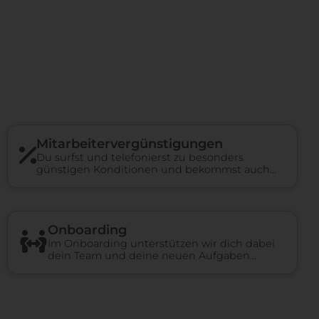
Mitarbeiter­vergünstigungen
Du surfst und telefonierst zu besonders
günstigen Konditionen und bekommst auch
bei anderen Unternehmen Rabatte.
Onboarding
Im Onboarding unterstützen wir dich dabei
dein Team und deine neuen Aufgaben
kennenzulernen, einen Überblick über das
Unternehmen zu erhalten und ein
persönliches Netzwerk aufzubauen.