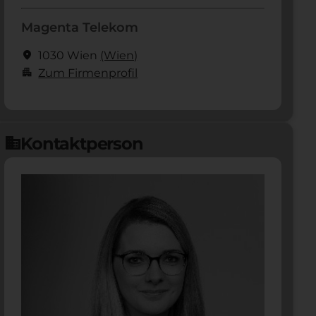
Magenta Telekom
location_on
1030 Wien
(Wien)
apartment
Zum Firmenprofil
Kontaktperson
domain