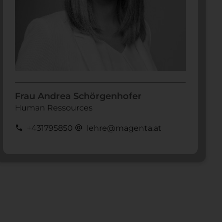
Frau Andrea Schörgenhofer
Human Ressources
call
alternate_email
+431795850
lehre@magenta.at