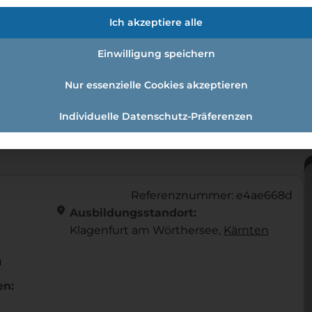
Ich akzeptiere alle
 Einzelhandel / Schwerpunkt Tele
Einwilligung speichern
Nur essenzielle Cookies akzeptieren
Individuelle Datenschutz-Präferenzen
 Expert - Einzelhandel / Schwerpunkt Telekommunikati
Referenznummer: e4ae668d
location_on
Ausbildungsstandort:
Klagenfurt am Wörthersee,
Kärnten
u
en: