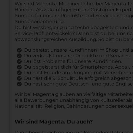
Wir sind Magenta. Mit einer Lehre bei Magenta Te
Händen. Als zukünftiger Future Customer Expert
Kunden für unsere Produkte und Serviceleistung
Kundenorientierung.
Du bist wissbegierig und technikbegeistert und
Service-Profi entwickeln? Dann bist du bei uns ric
abwechslungsreichen Ausbildung. So bist du bereit
Du berätst unsere Kund*innen im Shop und an
Du verkaufst unserer Produkte und Services.
Du löst Probleme für unsere Kund*innen.
Du begeisterst dich für Smartphones, Apps u
Du hast Freude am Umgang mit Menschen und 
Du hast die 9. Schulstufe erfolgreich abgesch
Du hast sehr gute Deutsch- und gute Englis
Wir bei Magenta glauben an vielfältige Mitarbei
alle Bewerbungen unabhängig von kultureller als a
Nationalität, Religion, Behinderungen oder sexue
Wir sind Magenta. Du auch?
Dann bewirb dich online mit folgenden Unterlage