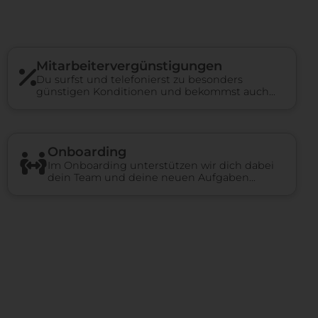
Mitarbeiter­vergünstigungen
Du surfst und telefonierst zu besonders
günstigen Konditionen und bekommst auch
bei anderen Unternehmen Rabatte.
Onboarding
Im Onboarding unterstützen wir dich dabei
dein Team und deine neuen Aufgaben
kennenzulernen, einen Überblick über das
Unternehmen zu erhalten und ein
persönliches Netzwerk aufzubauen.