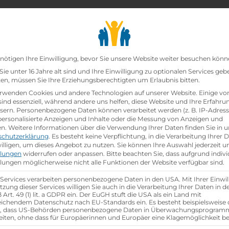
chair_alt
search
school
Lehrbetriebe
Lehrstellen Finden
Lehrb
Datenschutz-Präfer
nötigen Ihre Einwilligung, bevor Sie unsere Website weiter besuchen könn
ie unter 16 Jahre alt sind und Ihre Einwilligung zu optionalen Services geb
n, müssen Sie Ihre Erziehungsberechtigten um Erlaubnis bitten.
zt!
rwenden Cookies und andere Technologien auf unserer Website. Einige vo
sind essenziell, während andere uns helfen, diese Website und Ihre Erfahru
sern.
Personenbezogene Daten können verarbeitet werden (z. B. IP-Adresse
nzelhandel / Schwerpunkt Telekommunikation (w/m/d
 personalisierte Anzeigen und Inhalte oder die Messung von Anzeigen und
en.
Weitere Informationen über die Verwendung Ihrer Daten finden Sie in u
schutzerklärung
.
Es besteht keine Verpflichtung, in die Verarbeitung Ihrer 
illigen, um dieses Angebot zu nutzen.
Sie können Ihre Auswahl jederzeit u
llungen
widerrufen oder anpassen.
Bitte beachten Sie, dass aufgrund indivi
hen
llungen möglicherweise nicht alle Funktionen der Website verfügbar sind.
 Services verarbeiten personenbezogene Daten in den USA. Mit Ihrer Einwil
tzung dieser Services willigen Sie auch in die Verarbeitung Ihrer Daten in 
Art. 49 (1) lit. a GDPR ein. Der EuGH stuft die USA als ein Land mit
ichendem Datenschutz nach EU-Standards ein. Es besteht beispielsweise 
r, dass US-Behörden personenbezogene Daten in Überwachungsprogra
eiten, ohne dass für Europäerinnen und Europäer eine Klagemöglichkeit be