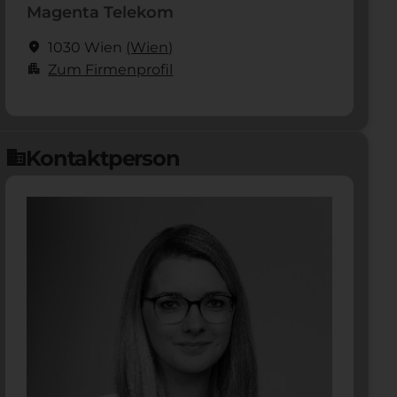
Magenta Telekom
location_on
1030 Wien
(Wien)
apartment
Zum Firmenprofil
Kontaktperson
domain