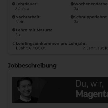
schedule
info
Lehrdauer:
Wochenendarbei
3 Jahre
Ja
info
info
Nachtarbeit:
Schnupperlehre:
Nein
Ja
new_releases
Lehre mit Matura:
Ja
euro
Lehrlingseinkommen pro Lehrjahr:
1. Jahr: € 800,00
2. Jahr: laut 
Jobbeschreibung