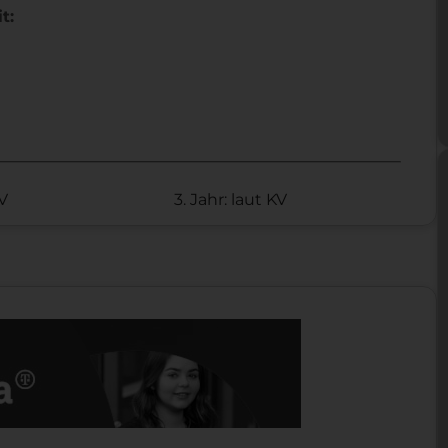
t:
KV
3. Jahr: laut KV