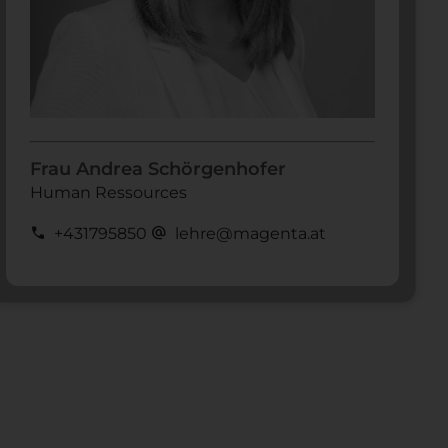
Frau Andrea Schörgenhofer
Human Ressources
call
alternate_email
+431795850
lehre@magenta.at