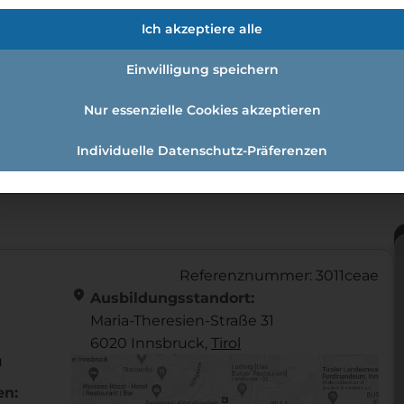
Ich akzeptiere alle
rol–einzelhandelskauffrau/-mann 
Einwilligung speichern
Nur essenzielle Cookies akzeptieren
Individuelle Datenschutz-Präferenzen
hhaus Tyrol–Einzelhandelskauffrau/-mann mit Schwerp
Referenznummer: 3011ceae
location_on
Ausbildungsstandort:
Maria-Theresien-Straße 31
6020 Innsbruck,
Tirol
u
en: