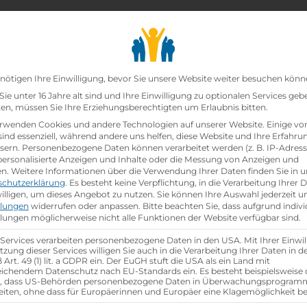
chair_alt
search
school
Lehrbetriebe
Lehrstellen Finden
Lehrb
Datenschutz-Präfer
nötigen Ihre Einwilligung, bevor Sie unsere Website weiter besuchen könn
ie unter 16 Jahre alt sind und Ihre Einwilligung zu optionalen Services geb
n, müssen Sie Ihre Erziehungsberechtigten um Erlaubnis bitten.
zt!
rwenden Cookies und andere Technologien auf unserer Website. Einige vo
sind essenziell, während andere uns helfen, diese Website und Ihre Erfahru
sern.
Personenbezogene Daten können verarbeitet werden (z. B. IP-Adresse
–Einzelhandelskauffrau/-mann mit Schwerpunkt Tele
 personalisierte Anzeigen und Inhalte oder die Messung von Anzeigen und
en.
Weitere Informationen über die Verwendung Ihrer Daten finden Sie in u
schutzerklärung
.
Es besteht keine Verpflichtung, in die Verarbeitung Ihrer 
illigen, um dieses Angebot zu nutzen.
Sie können Ihre Auswahl jederzeit u
llungen
widerrufen oder anpassen.
Bitte beachten Sie, dass aufgrund indivi
hen
llungen möglicherweise nicht alle Funktionen der Website verfügbar sind.
 Services verarbeiten personenbezogene Daten in den USA. Mit Ihrer Einwil
tzung dieser Services willigen Sie auch in die Verarbeitung Ihrer Daten in 
Art. 49 (1) lit. a GDPR ein. Der EuGH stuft die USA als ein Land mit
ichendem Datenschutz nach EU-Standards ein. Es besteht beispielsweise 
r, dass US-Behörden personenbezogene Daten in Überwachungsprogra
eiten, ohne dass für Europäerinnen und Europäer eine Klagemöglichkeit be