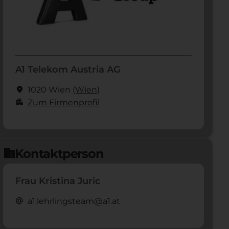
A1 Telekom Austria AG
location_on
1020 Wien
(Wien)
apartment
Zum Firmenprofil
Kontaktperson
domain
Frau Kristina Juric
alternate_email
a1.lehrlingsteam@a1.at