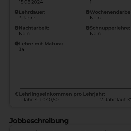
15.08.2024
1
schedule
info
Lehrdauer:
Wochenendarbei
3 Jahre
Nein
info
info
Nachtarbeit:
Schnupperlehre:
Nein
Nein
new_releases
Lehre mit Matura:
Ja
euro
Lehrlingseinkommen pro Lehrjahr:
1. Jahr: € 1.040,50
2. Jahr: laut 
Jobbeschreibung