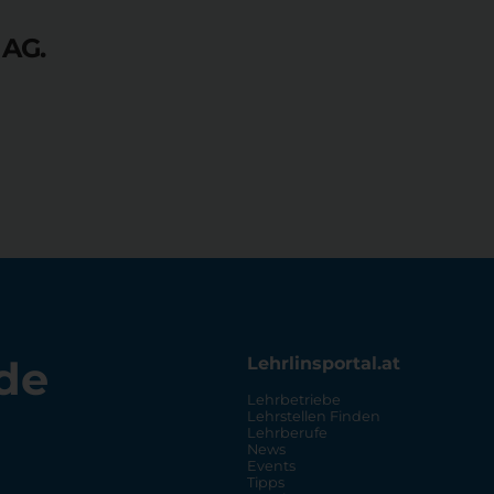
 AG.
de
Lehrlinsportal.at
Lehrbetriebe
Lehrstellen Finden
Lehrberufe
News
Events
Tipps