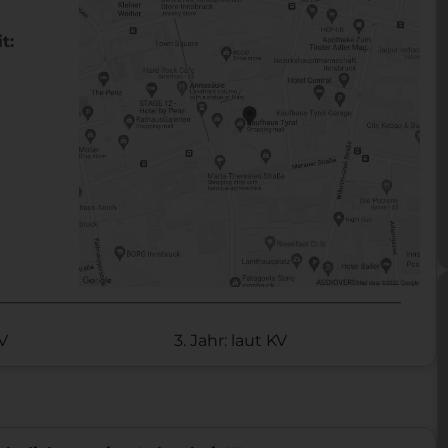
t:
KV
3. Jahr: laut KV