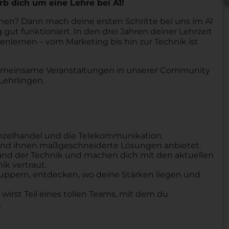
rb dich um eine Lehre bei A1!
nen? Dann mach deine ersten Schritte bei uns im A1
g gut funktioniert. In den drei Jahren deiner Lehrzeit
nlernen – vom Marketing bis hin zur Technik ist
emeinsame Veranstaltungen in unserer Community
Lehrlingen.
inzelhandel und die Telekommunikation.
t und ihnen maßgeschneiderte Lösungen anbietet.
and der Technik und machen dich mit den aktuellen
k vertraut.
nuppern, entdecken, wo deine Stärken liegen und
wirst Teil eines tollen Teams, mit dem du
.