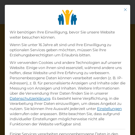
Mit di
Datenschutz-Präfer
Wir benötigen Ihre Einwilligung, bevor Sie unsere Website
weiter besuchen können.
Wenn Sie unter 16 Jahre alt sind und Ihre Einwilligung zu
optionalen Services geben möchten, müssen Sie Ihre
Die Lehrstelle wurde schon
Erziehungsberechtigten um Erlaubnis bitten.
Wir verwenden Cookies und andere Technologien auf unserer
besetzt!
Website. Einige von ihnen sind essenziell, während andere uns
helfen, diese Website und Ihre Erfahrung zu verbessern.
Personenbezogene Daten können verarbeitet werden (z. B. IP-
Die Lehrstelle
Lehre im A1 Shop Spittal–
Adressen), z. B. für personalisierte Anzeigen und Inhalte oder die
Einzelhandelskauffrau/-mann mit
Messung von Anzeigen und Inhalten.
Weitere Informationen
über die Verwendung Ihrer Daten finden Sie in unserer
Schwerpunkt Telekommunikation (w/m/d)
Datenschutzerklärung
.
Es besteht keine Verpflichtung, in die
bei
A1 Telekom Austria AG
ist schon
besetzt
.
Verarbeitung Ihrer Daten einzuwilligen, um dieses Angebot zu
nutzen.
Sie können Ihre Auswahl jederzeit unter
Einstellungen
widerrufen oder anpassen.
Bitte beachten Sie, dass aufgrund
Firmenprofil besuchen
individueller Einstellungen möglicherweise nicht alle
Funktionen der Website verfügbar sind.
Andere Lehrstelle suchen
Einige Services verarbeiten personenbezogene Daten in den