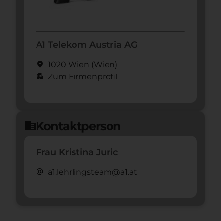
A1 Telekom Austria AG
location_on
1020 Wien
(Wien)
apartment
Zum Firmenprofil
Kontaktperson
domain
Frau Kristina Juric
alternate_email
a1.lehrlingsteam@a1.at