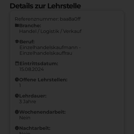
Details zur Lehrstelle
Referenznummer: baa8a0ff
folder
Branche:
Handel / Logistik / Verkauf
school
Beruf:
Einzelhandelskaufmann -
Einzelhandelskauffrau
calendar_month
Eintrittsdatum:
15.08.2024
schedule
Offene Lehrstellen:
1
schedule
Lehrdauer:
3 Jahre
info
Wochenendarbeit:
Nein
info
Nachtarbeit:
Nein