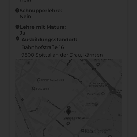
info
Schnupperlehre:
Nein
new_releases
Lehre mit Matura:
Ja
location_on
Ausbildungsstandort:
Bahnhofstraße 16
9800 Spittal an der Drau,
Kärnten