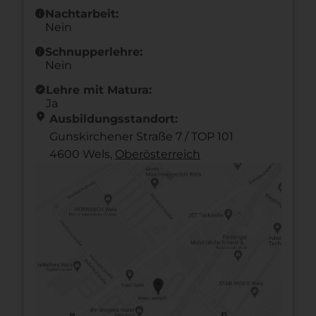
info
Nachtarbeit:
Nein
info
Schnupperlehre:
Nein
new_releases
Lehre mit Matura:
Ja
location_on
Ausbildungsstandort:
Gunskirchener Straße 7 / TOP 101
4600 Wels,
Ober­österreich