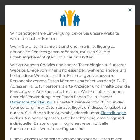
Mit di
Datenschutz-Präfer
Wir benötigen Ihre Einwilligung, bevor Sie unsere Website
weiter besuchen können.
Wenn Sie unter 16 Jahre alt sind und Ihre Einwilligung zu
optionalen Services geben möchten, müssen Sie Ihre
Die Lehrstelle wurde schon
Erziehungsberechtigten um Erlaubnis bitten.
Wir verwenden Cookies und andere Technologien auf unserer
besetzt!
Website. Einige von ihnen sind essenziell, während andere uns
helfen, diese Website und Ihre Erfahrung zu verbessern.
Personenbezogene Daten können verarbeitet werden (z. B. IP-
Die Lehrstelle
Lehre im A1 Shop Wels Max
Adressen), z. B. für personalisierte Anzeigen und Inhalte oder die
Center–Einzelhandelskauffrau/-mann mit
Messung von Anzeigen und Inhalten.
Weitere Informationen
über die Verwendung Ihrer Daten finden Sie in unserer
Schwerpunkt Telekommunikation (w/m/d)
Datenschutzerklärung
.
Es besteht keine Verpflichtung, in die
bei
A1 Telekom Austria AG
ist schon
besetzt
.
Verarbeitung Ihrer Daten einzuwilligen, um dieses Angebot zu
nutzen.
Sie können Ihre Auswahl jederzeit unter
Einstellungen
widerrufen oder anpassen.
Bitte beachten Sie, dass aufgrund
Firmenprofil besuchen
individueller Einstellungen möglicherweise nicht alle
Funktionen der Website verfügbar sind.
Andere Lehrstelle suchen
Einige Services verarbeiten personenbezogene Daten in den