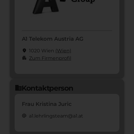
A1 Telekom Austria AG
location_on
1020 Wien
(Wien)
apartment
Zum Firmenprofil
Kontaktperson
domain
Frau Kristina Juric
alternate_email
a1.lehrlingsteam@a1.at