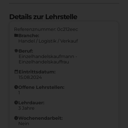
Details zur Lehrstelle
Referenznummer: 0c212eec
folder
Branche:
Handel / Logistik / Verkauf
school
Beruf:
Einzelhandelskaufmann -
Einzelhandelskauffrau
calendar_month
Eintrittsdatum:
15.08.2024
schedule
Offene Lehrstellen:
1
schedule
Lehrdauer:
3 Jahre
info
Wochenendarbeit:
Nein