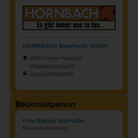
HORNBACH Baumarkt GmbH
location_on
2355 Wiener Neudorf
(Nieder­österreich)
apartment
Zum Firmenprofil
Kontaktperson
domain
Frau Bianca Atzmüller
Personalabteilung