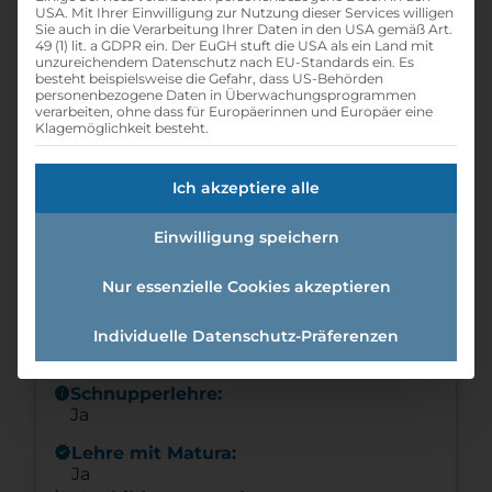
USA. Mit Ihrer Einwilligung zur Nutzung dieser Services willigen
school
Beruf:
Sie auch in die Verarbeitung Ihrer Daten in den USA gemäß Art.
Einzelhandelskaufmann -
49 (1) lit. a GDPR ein. Der EuGH stuft die USA als ein Land mit
Einzelhandelskauffrau
unzureichendem Datenschutz nach EU-Standards ein. Es
besteht beispielsweise die Gefahr, dass US-Behörden
calendar_month
personenbezogene Daten in Überwachungsprogrammen
Eintrittsdatum:
verarbeiten, ohne dass für Europäerinnen und Europäer eine
02.09.2024
Klagemöglichkeit besteht.
schedule
Offene Lehrstellen:
1
Ich akzeptiere alle
schedule
Lehrdauer:
3 Jahre
Einwilligung speichern
info
Wochenendarbeit:
Nur essenzielle Cookies akzeptieren
Ja
info
Nachtarbeit:
Individuelle Datenschutz-Präferenzen
Nein
info
Schnupperlehre:
Ja
new_releases
Lehre mit Matura:
Ja