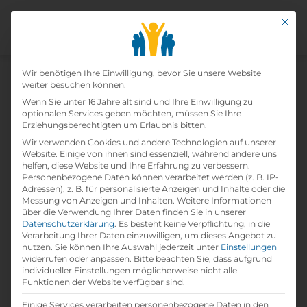
Mit di
Datenschutz-Präfer
Wir benötigen Ihre Einwilligung, bevor Sie unsere Website
weiter besuchen können.
Wenn Sie unter 16 Jahre alt sind und Ihre Einwilligung zu
Lehre Im Einzelhandel
optionalen Services geben möchten, müssen Sie Ihre
Erziehungsberechtigten um Erlaubnis bitten.
Baumarkt 2024
Wir verwenden Cookies und andere Technologien auf unserer
Website. Einige von ihnen sind essenziell, während andere uns
helfen, diese Website und Ihre Erfahrung zu verbessern.
Home
»
Offene Lehrstellen
»
Lehre im
Personenbezogene Daten können verarbeitet werden (z. B. IP-
Einzelhandel Baumarkt 2024
Adressen), z. B. für personalisierte Anzeigen und Inhalte oder die
Messung von Anzeigen und Inhalten.
Weitere Informationen
über die Verwendung Ihrer Daten finden Sie in unserer
Datenschutzerklärung
.
Es besteht keine Verpflichtung, in die
Details zur Lehrstelle
Verarbeitung Ihrer Daten einzuwilligen, um dieses Angebot zu
nutzen.
Sie können Ihre Auswahl jederzeit unter
Einstellungen
widerrufen oder anpassen.
Bitte beachten Sie, dass aufgrund
Referenznummer: 15b889f6
individueller Einstellungen möglicherweise nicht alle
folder
Branche:
Funktionen der Website verfügbar sind.
Handel / Logistik / Verkauf
Einige Services verarbeiten personenbezogene Daten in den