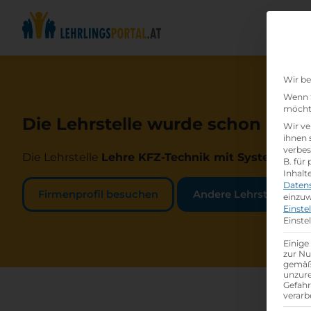
Wir be
Wenn S
möchte
Die Lehrstelle wurde schon beset
Wir ve
ihnen 
verbes
Die Lehrstelle
Lehre KFZ-Technik mit Systemelektr
B. für
Inhalt
Daten
Firmenprofil besuchen
Andere Lehrstelle suc
einzuw
Einste
Einste
Einige
zur Nu
gemäß 
unzure
Gefah
verarb