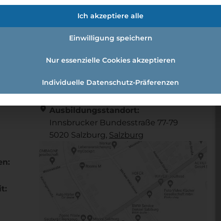
ktronik - 4 Lehrjahre (m/w/x)
Ich akzeptiere alle
Einwilligung speichern
Systemelektronik - 4 Lehrjahre (m/w/x)
Nur essenzielle Cookies akzeptieren
Individuelle Datenschutz-Präferenzen
Referenznummer: 5943d9f4
location_on
Ausbildungsstandort:
Innsbrucker Bundesstraße 77-79
5020 Salzburg,
Salzburg
en:
t: