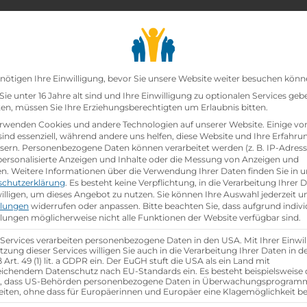
chair_alt
search
school
Lehrbetriebe
Lehrstellen Finden
Lehrb
Datenschutz-Präfer
nötigen Ihre Einwilligung, bevor Sie unsere Website weiter besuchen könn
ie unter 16 Jahre alt sind und Ihre Einwilligung zu optionalen Services geb
n, müssen Sie Ihre Erziehungsberechtigten um Erlaubnis bitten.
zt!
rwenden Cookies und andere Technologien auf unserer Website. Einige vo
sind essenziell, während andere uns helfen, diese Website und Ihre Erfahru
sern.
Personenbezogene Daten können verarbeitet werden (z. B. IP-Adresse
onik - 4 Lehrjahre (m/w/x)
bei
Wolfgang Denzel AG
i
 personalisierte Anzeigen und Inhalte oder die Messung von Anzeigen und
en.
Weitere Informationen über die Verwendung Ihrer Daten finden Sie in u
schutzerklärung
.
Es besteht keine Verpflichtung, in die Verarbeitung Ihrer 
hen
illigen, um dieses Angebot zu nutzen.
Sie können Ihre Auswahl jederzeit u
llungen
widerrufen oder anpassen.
Bitte beachten Sie, dass aufgrund indivi
llungen möglicherweise nicht alle Funktionen der Website verfügbar sind.
 Services verarbeiten personenbezogene Daten in den USA. Mit Ihrer Einwil
tzung dieser Services willigen Sie auch in die Verarbeitung Ihrer Daten in 
Art. 49 (1) lit. a GDPR ein. Der EuGH stuft die USA als ein Land mit
ichendem Datenschutz nach EU-Standards ein. Es besteht beispielsweise 
r, dass US-Behörden personenbezogene Daten in Überwachungsprogra
eiten, ohne dass für Europäerinnen und Europäer eine Klagemöglichkeit be