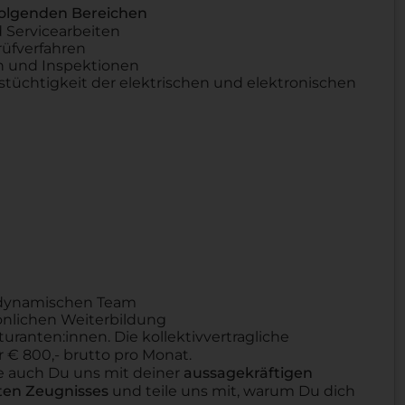
folgenden Bereichen
 Servicearbeiten
üfverfahren
n und Inspektionen
tüchtigkeit der elektrischen und elektronischen
m dynamischen Team
sönlichen Weiterbildung
uranten:innen. Die kollektivvertragliche
r € 800,- brutto pro Monat.
 auch Du uns mit deiner
aussagekräftigen
zten Zeugnisses
und teile uns mit, warum Du dich