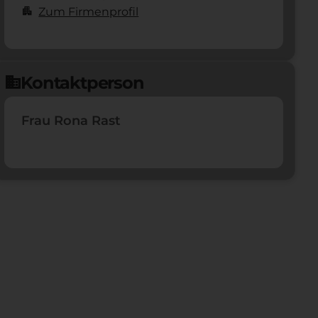
apartment
Zum Firmenprofil
Kontaktperson
domain
Frau Rona Rast