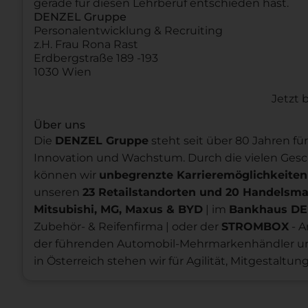
gerade für diesen Lehrberuf entschieden hast.
DENZEL Gruppe
Personalentwicklung & Recruiting
z.H. Frau Rona Rast
Erdbergstraße 189 -193
1030 Wien
Jetzt
Über uns
Die
DENZEL Gruppe
steht seit über 80 Jahren 
Innovation und Wachstum. Durch die vielen Ges
können wir
unbegrenzte Karrieremöglichkeiten
unseren
23 Retailstandorten und 20 Handelsm
Mitsubishi, MG, Maxus & BYD
| im
Bankhaus D
Zubehör- & Reifenfirma | oder der
STROMBOX
- A
der führenden Automobil-Mehrmarkenhändler und
in Österreich stehen wir für Agilität, Mitgestaltun