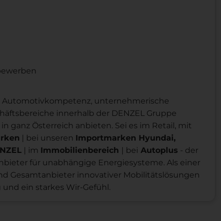
 bewerben
für Automotivkompetenz, unternehmerische
chäftsbereiche innerhalb der DENZEL Gruppe
in ganz Österreich anbieten. Sei es im Retail, mit
arken
| bei unseren
Importmarken Hyundai,
ENZEL
| im
Immobilienbereich
| bei
Autoplus
- der
nbieter für unabhängige Energiesysteme. Als einer
 Gesamtanbieter innovativer Mobilitätslösungen
g und ein starkes Wir-Gefühl.