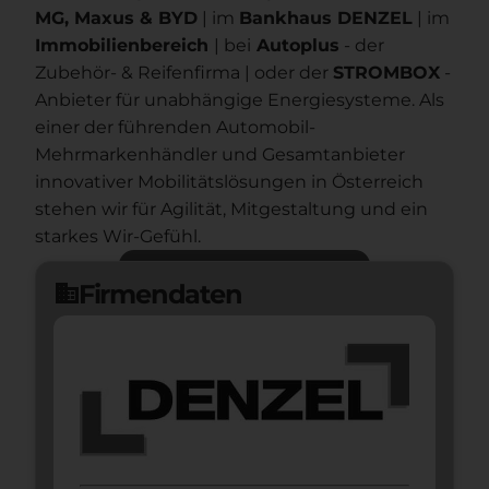
MG, Maxus & BYD
| im
Bankhaus DENZEL
| im
Immobilienbereich
| bei
Autoplus
- der
Zubehör- & Reifenfirma | oder der
STROMBOX
-
Anbieter für unabhängige Energiesysteme. Als
einer der führenden Automobil-
Mehrmarkenhändler und Gesamtanbieter
innovativer Mobilitätslösungen in Österreich
stehen wir für Agilität, Mitgestaltung und ein
starkes Wir-Gefühl.
Jetzt bewerben
arrow_forward
Firmendaten
domain