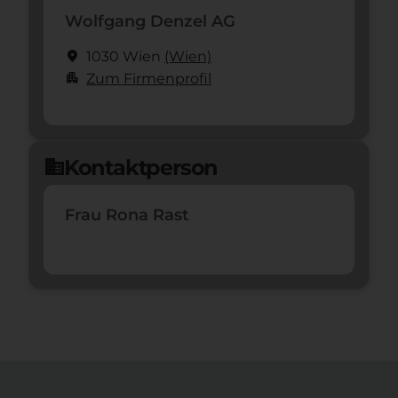
Wolfgang Denzel AG
location_on
1030 Wien
(Wien)
apartment
Zum Firmenprofil
Kontaktperson
domain
Frau Rona Rast