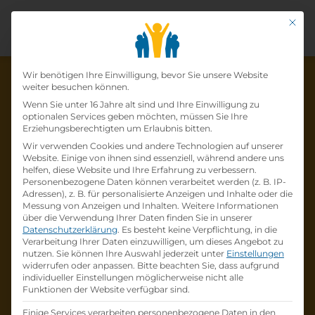
Mit di
Datenschutz-Präfer
Wir benötigen Ihre Einwilligung, bevor Sie unsere Website
weiter besuchen können.
Wenn Sie unter 16 Jahre alt sind und Ihre Einwilligung zu
optionalen Services geben möchten, müssen Sie Ihre
Die Lehrstelle wurde schon
Erziehungsberechtigten um Erlaubnis bitten.
Wir verwenden Cookies und andere Technologien auf unserer
besetzt!
Website. Einige von ihnen sind essenziell, während andere uns
helfen, diese Website und Ihre Erfahrung zu verbessern.
Personenbezogene Daten können verarbeitet werden (z. B. IP-
Die Lehrstelle
Lehre KFZ-Technik mit
Adressen), z. B. für personalisierte Anzeigen und Inhalte oder die
Systemelektronik - 4 Lehrjahre (m/w/x)
bei
Messung von Anzeigen und Inhalten.
Weitere Informationen
über die Verwendung Ihrer Daten finden Sie in unserer
Wolfgang Denzel AG
ist schon
besetzt
.
Datenschutzerklärung
.
Es besteht keine Verpflichtung, in die
Verarbeitung Ihrer Daten einzuwilligen, um dieses Angebot zu
nutzen.
Sie können Ihre Auswahl jederzeit unter
Einstellungen
Firmenprofil besuchen
widerrufen oder anpassen.
Bitte beachten Sie, dass aufgrund
individueller Einstellungen möglicherweise nicht alle
Funktionen der Website verfügbar sind.
Andere Lehrstelle suchen
Einige Services verarbeiten personenbezogene Daten in den