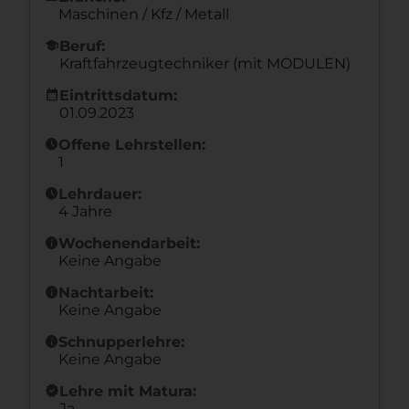
Maschinen / Kfz / Metall
school
Beruf:
Kraftfahrzeugtechniker (mit MODULEN)
calendar_month
Eintrittsdatum:
01.09.2023
schedule
Offene Lehrstellen:
1
schedule
Lehrdauer:
4 Jahre
info
Wochenendarbeit:
Keine Angabe
info
Nachtarbeit:
Keine Angabe
info
Schnupperlehre:
Keine Angabe
new_releases
Lehre mit Matura:
Ja